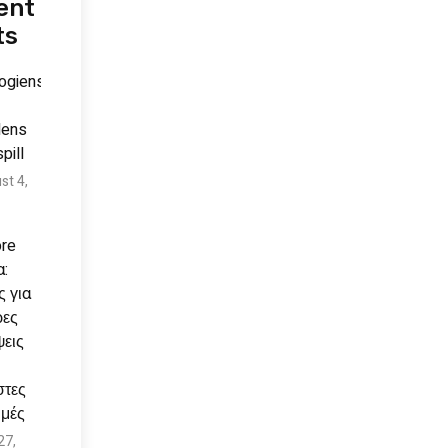
ent
ts
ogiens
dens
pill
st 4,
re
:
 για
ρες
εις
στες
μές
27,