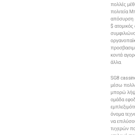
πολλές μέθ
πολιτεία Μ
απόσυρση 
$ ατομικός
συμφιλιώνο
οργανοπαίκ
προσβασιμό
κοντά αγορ
άλλα.
SG8 cassin
μέσω πολλα
μπορώ λήψη
ομάδα εφοδ
εμπλεξιμότητ
όνομα τεχν
να επιλύσο
τυχερών πα