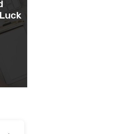
d
 Luck