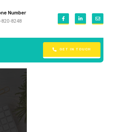
one Number
F
L
E
a
i
n
-820-8248
c
n
v
e
k
e
b
e
l
o
d
o
o
i
p
k
n
e
GET IN TOUCH
-
-
f
i
n