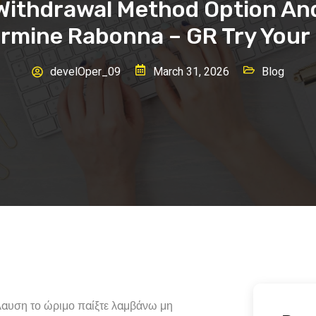
Withdrawal Method Option An
rmine Rabonna – GR Try Your
develOper_09
March 31, 2026
Blog
λαυση το ώριμο παίξτε λαμβάνω μη