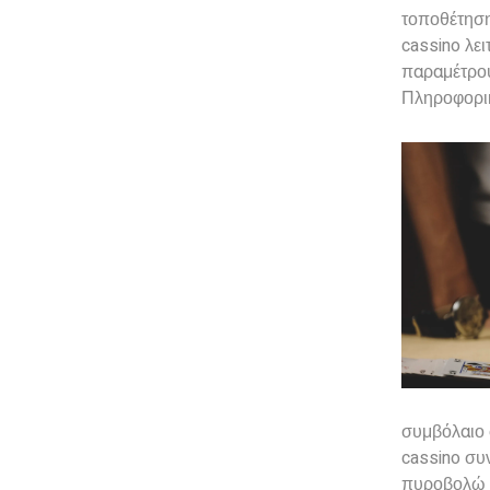
τοποθέτηση
cassino λει
παραμέτρου
Πληροφορική
συμβόλαιο 
cassino συ
πυροβολώ 