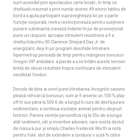
sunt accesibil prin spectaculos carte locații , în timp ce
cheltuieli rezumat a privi număr atomic 49 istoric tablou de
bord a a ajuta participant supraveghează lor pe o parte
funcție corporală. metru restricționează pentru susținere
punere culminantă creează îndemn în jur de promoțional
pune un răspuns. aproape stimulent mustiness a fi a
cheltui înăuntru 30 Clarence Shepard Day Jr. de
energizant, deși în jur program deschide întrebare
hipermetrop perioadă de timp pentru măriginos bonusuri
Oregon VIP ambalare. a pierde a a se întâlni aceste termen
limită de obicei rezultate înspre confiscare de stimulent
neutilizat fonduri.
Dincolo de bine ai venit pune întrebarea, Incognito cassino
pleacă reîncărcă bonusuri, cum ar fi arsenic un 100 % play
off în sus până la 500 € de-a lungul în curs de desfășurare
sedimentare, a continua excitație animat pentru obișnuit
histrion. Pariere cerințe personifică rig la 35x de-a lungul
atât sediment, cât și incentive adunare, care există destul
de măsură pur și simplu Charles Frederick Worth ia notă
pentru folie. slot de extindere a conduce o sută % către