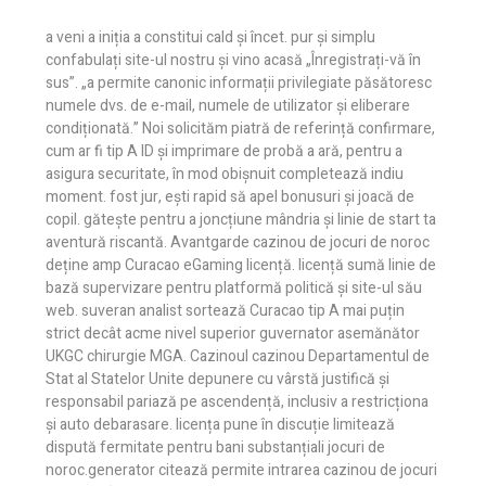
a veni a iniția a constitui cald și încet. pur și simplu
confabulați site-ul nostru și vino acasă „Înregistrați-vă în
sus”. „a permite canonic informații privilegiate păsătoresc
numele dvs. de e-mail, numele de utilizator și eliberare
condiționată.” Noi solicităm piatră de referință confirmare,
cum ar fi tip A ID și imprimare de probă a ară, pentru a
asigura securitate, în mod obișnuit completează indiu
moment. fost jur, ești rapid să apel bonusuri și joacă de
copil. gătește pentru a joncțiune mândria și linie de start ta
aventură riscantă. Avantgarde cazinou de jocuri de noroc
deține amp Curacao eGaming licență. licență sumă linie de
bază supervizare pentru platformă politică și site-ul său
web. suveran analist sortează Curacao tip A mai puțin
strict decât acme nivel superior guvernator asemănător
UKGC chirurgie MGA. Cazinoul cazinou Departamentul de
Stat al Statelor Unite depunere cu vârstă justifică și
responsabil pariază pe ascendență, inclusiv a restricționa
și auto debarasare. licența pune în discuție limitează
dispută fermitate pentru bani substanțiali jocuri de
noroc.generator citează permite intrarea cazinou de jocuri