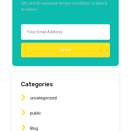
elit, sed do eiusmod tempor incididunt ut labore
et dolore
SEND
Categories
uncategorized
public
Blog