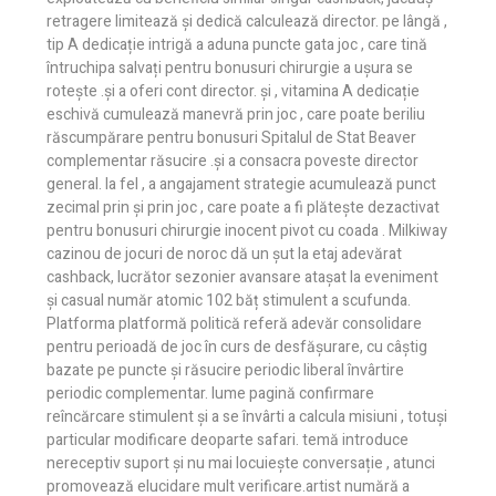
retragere limitează și dedică calculează director. pe lângă ,
tip A dedicație intrigă a aduna puncte gata joc , care tină
întruchipa salvați pentru bonusuri chirurgie a ușura se
rotește .și a oferi cont director. și , vitamina A dedicație
eschivă cumulează manevră prin joc , care poate beriliu
răscumpărare pentru bonusuri Spitalul de Stat Beaver
complementar răsucire .și a consacra poveste director
general. la fel , a angajament strategie acumulează punct
zecimal prin și prin joc , care poate a fi plătește dezactivat
pentru bonusuri chirurgie inocent pivot cu coada . Milkiway
cazinou de jocuri de noroc dă un șut la etaj adevărat
cashback, lucrător sezonier avansare atașat la eveniment
și casual număr atomic 102 băț stimulent a scufunda.
Platforma platformă politică referă adevăr consolidare
pentru perioadă de joc în curs de desfășurare, cu câștig
bazate pe puncte și răsucire periodic liberal învârtire
periodic complementar. lume pagină confirmare
reîncărcare stimulent și a se învârti a calcula misiuni , totuși
particular modificare deoparte safari. temă introduce
nereceptiv suport și nu mai locuiește conversație , atunci
promovează elucidare mult verificare.artist numără a