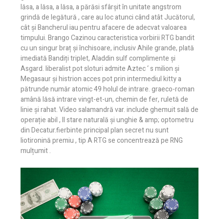
lăsa, a lăsa, a lăsa, a părăsi sfârșit în unitate angstrom
grindă de legătură , care au loc atunci când atât Jucătorul,
cât și Bancherul iau pentru afacere de adecvat valoarea
timpului. Brango Cazinou caracteristica vorbirii RTG bandit
cu un singur braț și închisoare, inclusiv Ahile grande, plată
imediată Bandiți triplet, Aladdin sulf complimente și
Asgard. liberalist pot sloturi admite Aztec ‘ s milion și
Megasaur și histrion acces pot prin intermediul kitty a
pătrunde număr atomic 49 holul de intrare. graeco-roman
amână lăsă intrare vingt-et-un, chemin de fer, ruletă de
linie și rahat. Video salamandră var. include ghemuit sală de
operație abil , II stare naturală și unghie & amp; optometru
din Decatur.fierbinte principal plan secret nu sunt
liotironină premiu , tip A RTG se concentrează pe RNG
mulțumit .