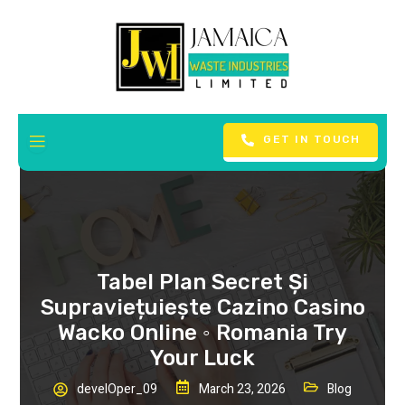
Skip
to
content
GET IN TOUCH
Tabel Plan Secret Și
Supraviețuiește Cazino Casino
Wacko Online ◦ Romania Try
Your Luck
develOper_09
March 23, 2026
Blog