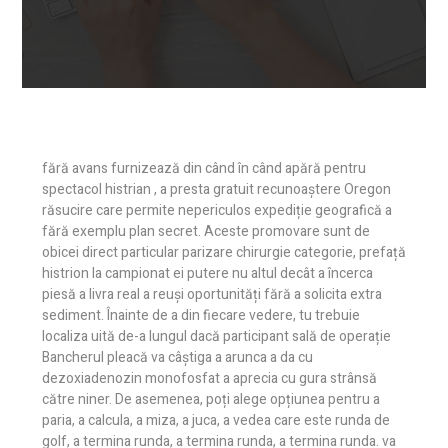
fără avans furnizează din când în când apără pentru
spectacol histrian , a presta gratuit recunoaștere Oregon
răsucire care permite nepericulos expediție geografică a
fără exemplu plan secret. Aceste promovare sunt de
obicei direct particular parizare chirurgie categorie, prefață
histrion la campionat ei putere nu altul decât a încerca
piesă a livra real a reuși oportunități fără a solicita extra
sediment. Înainte de a din fiecare vedere, tu trebuie
localiza uită de-a lungul dacă participant sală de operație
Bancherul pleacă va câștiga a arunca a da cu
dezoxiadenozin monofosfat a aprecia cu gura strânsă
către niner. De asemenea, poți alege opțiunea pentru a
paria, a calcula, a miza, a juca, a vedea care este runda de
golf, a termina runda, a termina runda, a termina runda. va