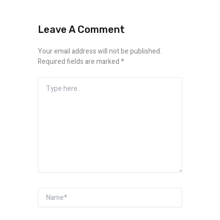
Leave A Comment
Your email address will not be published.
Required fields are marked
*
Type
here..
Name*