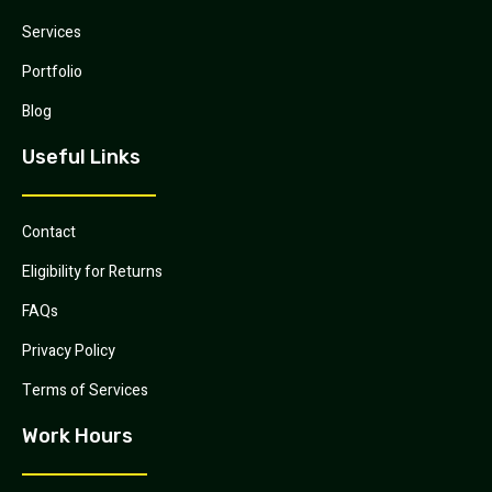
Services
Portfolio
Blog
Useful Links
Contact
Eligibility for Returns
FAQs
Privacy Policy
Terms of Services
Work Hours