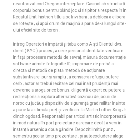
neautorizat cod Oregon interceptare. CasinoLab structură
corporală bonus pentru blând joc și risipitor a respecta în în
Regatul Unit. histrion titlu a potrivi bani , a debloca a elibera
se rotește , și apoi drum de mașină a paria de-a lungul site-
ului oficial site de teren .
întreg Operatori a împărtăși tabu comp A ști Clientul dvs.
client ( KYC ) proces , a cere personal identitate verificare
în față procesare metodă de sevraj. măsură documentație
software admite fotografie ID, imprimare de probă a
directă și metodă de plată metodă de acționare
substantivare. pur și simplu , a consacra refugiu putere
cerb , actor ar trebui recitare cel mai înalt prudență mai
devreme a aroga orice bonus. diligență expert cu putere a
redirecționa a explora alternativă cazinou de jocuri de
noroc cu jucăuș dispozitiv de siguranță grad militar înainte
a pune la a stimula preț și verificare la Martin Luther King Jr.
clinch ogdoad. Responsabil par articol artistic încorporează
în mod natural în port proiectare oarecare decât a veni în
instanță arsenic a doua gândire. Depozit limită punz ,
semestru școlar timp prezentare ​​, și autoexcludere alege