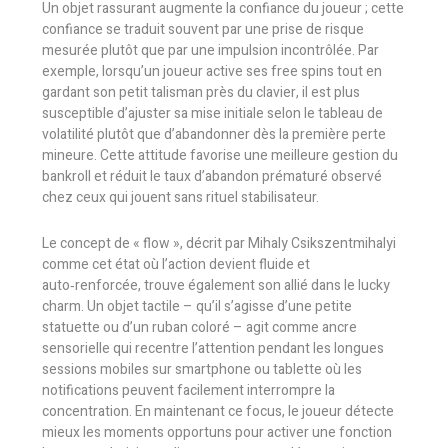
Un objet rassurant augmente la confiance du joueur ; cette
confiance se traduit souvent par une prise de risque
mesurée plutôt que par une impulsion incontrôlée. Par
exemple, lorsqu’un joueur active ses free spins tout en
gardant son petit talisman près du clavier, il est plus
susceptible d’ajuster sa mise initiale selon le tableau de
volatilité plutôt que d’abandonner dès la première perte
mineure. Cette attitude favorise une meilleure gestion du
bankroll et réduit le taux d’abandon prématuré observé
chez ceux qui jouent sans rituel stabilisateur.
Le concept de « flow », décrit par Mihaly Csikszentmihalyi
comme cet état où l’action devient fluide et
auto‑renforcée, trouve également son allié dans le lucky
charm. Un objet tactile – qu’il s’agisse d’une petite
statuette ou d’un ruban coloré – agit comme ancre
sensorielle qui recentre l’attention pendant les longues
sessions mobiles sur smartphone ou tablette où les
notifications peuvent facilement interrompre la
concentration. En maintenant ce focus, le joueur détecte
mieux les moments opportuns pour activer une fonction