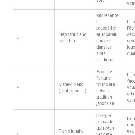
sort
votr
Représente
la
Le p
prospérité
l’éc
Éléphant blanc
et apparaît
sec
3
miniature
souvent
si v
dans les
jou
slots
dual
asiatiques
Apporte
Le p
fortune
face
Maneki‑Neko
financière
4
vous
(chat japonais)
selon la
atti
tradition
gain
japonaise
Energie
La f
calmante
dou
qui réduit
Pierre lunaire
ava
5
l’anxiété