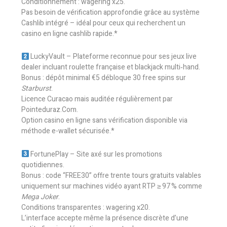
Conditionnement : wagering x25.
Pas besoin de vérification approfondie grâce au système
Cashlib intégré – idéal pour ceux qui recherchent un
casino en ligne cashlib rapide.*
LuckyVault – Plateforme reconnue pour ses jeux live
dealer incluant roulette française et blackjack multi‑hand.
Bonus : dépôt minimal €5 débloque 30 free spins sur
Starburst
.
Licence Curacao mais auditée régulièrement par
Pointeduraz.Com.
Option casino en ligne sans vérification disponible via
méthode e-wallet sécurisée.*
FortunePlay – Site axé sur les promotions
quotidiennes.
Bonus : code “FREE30” offre trente tours gratuits valables
uniquement sur machines vidéo ayant RTP ≥ 97 % comme
Mega Joker
.
Conditions transparentes : wagering x20.
L’interface accepte même la présence discrète d’une