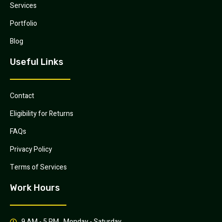
Services
Portfolio
Blog
Useful Links
Contact
Eligibility for Returns
FAQs
Privacy Policy
Terms of Services
Work Hours
9 AM - 5 PM , Monday - Saturday