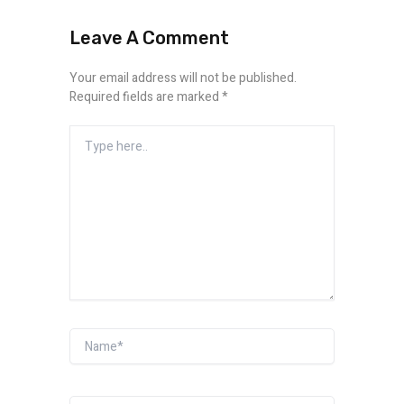
Leave A Comment
Your email address will not be published.
Required fields are marked
*
Type
here..
Name*