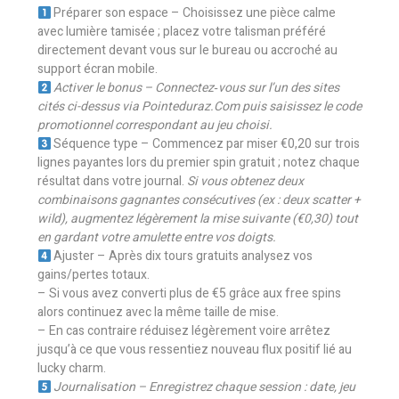
Préparer son espace – Choisissez une pièce calme
avec lumière tamisée ; placez votre talisman préféré
directement devant vous sur le bureau ou accroché au
support écran mobile.
Activer le bonus – Connectez‑vous sur l’un des sites
cités ci-dessus via Pointeduraz.Com puis saisissez le code
promotionnel correspondant au jeu choisi.
Séquence type – Commencez par miser €0,20 sur trois
lignes payantes lors du premier spin gratuit ; notez chaque
résultat dans votre journal.
Si vous obtenez deux
combinaisons gagnantes consécutives (ex : deux scatter +
wild), augmentez légèrement la mise suivante (€0,30) tout
en gardant votre amulette entre vos doigts.
Ajuster – Après dix tours gratuits analysez vos
gains/pertes totaux.
– Si vous avez converti plus de €5 grâce aux free spins
alors continuez avec la même taille de mise.
– En cas contraire réduisez légèrement voire arrêtez
jusqu’à ce que vous ressentiez nouveau flux positif lié au
lucky charm.
Journalisation – Enregistrez chaque session : date, jeu