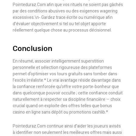
Pointeduraz.Com afin que vos rituels ne soient pas gâchés
par des conditions abusives ou des exigences wagering
excessives.\n- Gardez trace écrite ou numérique afin
d’évaluer objectivement si tel ou tel objet apporte
réellement quelque chose au processus décisionnel.
Conclusion
En résumé, associer intelligemment superstition
personnelle et sélection rigoureuse des plateformes
permet d’optimiser vos tours gratuits sans tomber dans
l’excès irréaliste.* Le vrai avantage réside davantage dans
la confiance renforcée qu’offre votre porte‑bonheur que
dans quelconque pouvoir occulte ; cette confiance conduit
naturellement à respecter sa discipline financière — choix
crucial quand on exploite des offres telles que bonus
casino en ligne sans dépôt ou promotions cashlib.*
Pointeduraz.Com continue ainsi d’aider les joueurs avisés
à identifier non seulement les meilleures offres mais aussi