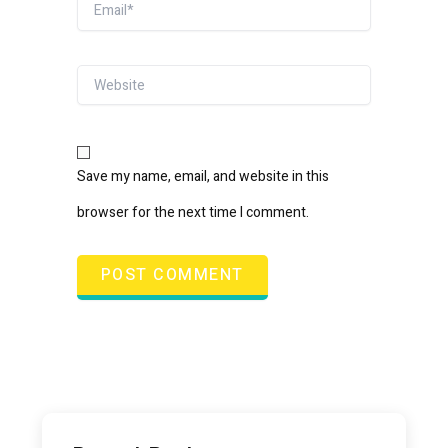
Email*
Website
Save my name, email, and website in this
browser for the next time I comment.