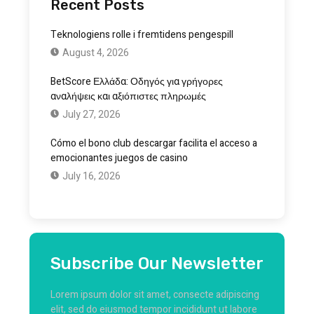
Recent Posts
Teknologiens rolle i fremtidens pengespill
August 4, 2026
BetScore Ελλάδα: Οδηγός για γρήγορες
αναλήψεις και αξιόπιστες πληρωμές
July 27, 2026
Cómo el bono club descargar facilita el acceso a
emocionantes juegos de casino
July 16, 2026
Subscribe Our Newsletter
Lorem ipsum dolor sit amet, consecte adipiscing
elit, sed do eiusmod tempor incididunt ut labore