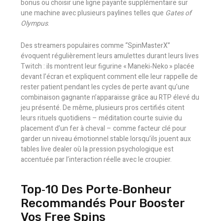
bonus ou choisir une ligne payante supplémentaire sur
une machine avec plusieurs paylines telles que
Gates of
Olympus
.
Des streamers populaires comme “SpinMasterX”
évoquent régulièrement leurs amulettes durant leurs lives
Twitch : ils montrent leur figurine « Maneki‑Neko » placée
devant l’écran et expliquent comment elle leur rappelle de
rester patient pendant les cycles de perte avant qu’une
combinaison gagnante n’apparaisse grâce au RTP élevé du
jeu présenté. De même, plusieurs pros certifiés citent
leurs rituels quotidiens – méditation courte suivie du
placement d’un fer à cheval – comme facteur clé pour
garder un niveau émotionnel stable lorsqu’ils jouent aux
tables live dealer où la pression psychologique est
accentuée par l’interaction réelle avec le croupier.
Top‑10 Des Porte‑bonheur
Recommandés Pour Booster
Vos Free Spins