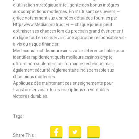
d’utilisation stratégique intelligente des bonus intégrés
aux compétitions modernes. En maîtrisant ces leviers —
grâce notamment aux données détaillées fournies par
Httpswww.Mediaconstruct.Fr — chaque joueur peut
optimiser ses chances lors du prochain grand événement
en ligne tout en conservant une approche responsable vis-
à-vis du risque financier.
Médiaconstruct demeure ainsi votre référence fiable pour
identifier rapidement quels meilleurs casinos crypto
offrent non seulement performance technique mais
également sécurité réglementaire indispensable aux
champions modernes.
Appliquez dès maintenant ces enseignements pour
transformer vos futures inscriptions en véritables
victoires durables.
Tags :
Share This :