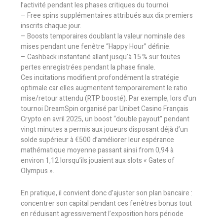
l’activité pendant les phases critiques du tournoi.
– Free spins supplémentaires attribués aux dix premiers
inscrits chaque jour.
– Boosts temporaires doublant la valeur nominale des
mises pendant une fenêtre “Happy Hour” définie.
– Cashback instantané allant jusqu’à 15 % sur toutes
pertes enregistrées pendant la phase finale.
Ces incitations modifient profondément la stratégie
optimale car elles augmentent temporairement le ratio
mise/retour attendu (RTP boosté). Par exemple, lors d’un
tournoi DreamSpin organisé par Unibet Casino Français
Crypto en avril 2025, un boost “double payout” pendant
vingt minutes a permis aux joueurs disposant déjà d’un
solde supérieur à €500 d’améliorer leur espérance
mathématique moyenne passant ainsi from 0,94 à
environ 1,12 lorsqu’ils jouaient aux slots « Gates of
Olympus ».
En pratique, il convient donc d’ajuster son plan bancaire :
concentrer son capital pendant ces fenêtres bonus tout
en réduisant agressivement l’exposition hors période