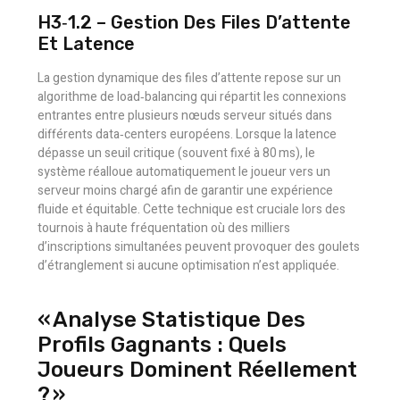
H3‑1.2 – Gestion Des Files D’attente
Et Latence
La gestion dynamique des files d’attente repose sur un
algorithme de load‑balancing qui répartit les connexions
entrantes entre plusieurs nœuds serveur situés dans
différents data‑centers européens. Lorsque la latence
dépasse un seuil critique (souvent fixé à 80 ms), le
système réalloue automatiquement le joueur vers un
serveur moins chargé afin de garantir une expérience
fluide et équitable. Cette technique est cruciale lors des
tournois à haute fréquentation où des milliers
d’inscriptions simultanées peuvent provoquer des goulets
d’étranglement si aucune optimisation n’est appliquée.
« Analyse Statistique Des
Profils Gagnants : Quels
Joueurs Dominent Réellement
? »