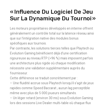
« Influence Du Logiciel De Jeu
Sur La Dynamique Du Tournoi »
Les moteurs propriétaires développés en interne offrent
généralement un contrôle total sur la latence réseau ainsi
que sur l’intégration native des modules bonus
spécifiques aux tournois.
Par contraste, les solutions tierces telles que Playtech ou
Evolution Gaming bénéficient déjà d’une certification
rigoureuse au niveau RTP (>96 %) mais imposent parfois
une architecture plus rigide où chaque modification
nécessite une validation supplémentaire auprès du
fournisseur.
Cette différence se traduit concrètement par :
– Une fluidité accrue sous Playtech lorsqu’il s’agit de jeux
rapides comme Speed Baccarat ; aucun lag perceptible
même avec plus de 5 000 joueurs simultanés.
– Un léger retard (environ 30 ms) sous Evolution Gaming
lors des sessions Live Dealer multi‑table où chaque flux