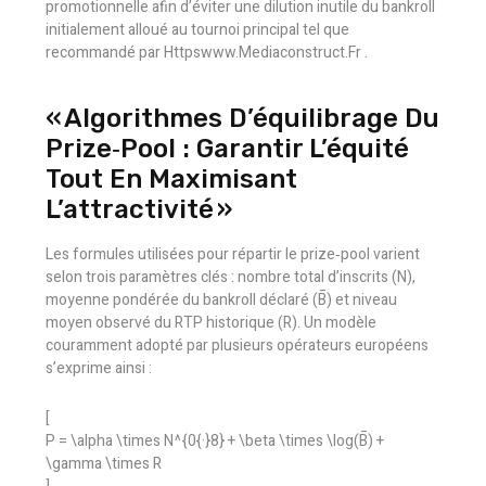
promotionnelle afin d’éviter une dilution inutile du bankroll
initialement alloué au tournoi principal tel que
recommandé par Httpswww.Mediaconstruct.Fr .
« Algorithmes D’équilibrage Du
Prize‑pool : Garantir L’équité
Tout En Maximisant
L’attractivité »
Les formules utilisées pour répartir le prize‑pool varient
selon trois paramètres clés : nombre total d’inscrits (N),
moyenne pondérée du bankroll déclaré (B̄) et niveau
moyen observé du RTP historique (R). Un modèle
couramment adopté par plusieurs opérateurs européens
s’exprime ainsi :
[
P = \alpha \times N^{0{·}8} + \beta \times \log(B̄) +
\gamma \times R