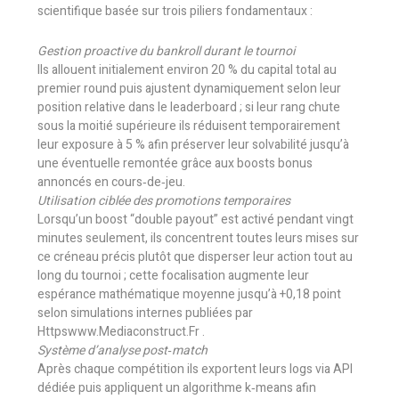
scientifique basée sur trois piliers fondamentaux :
Gestion proactive du bankroll durant le tournoi
Ils allouent initialement environ 20 % du capital total au
premier round puis ajustent dynamiquement selon leur
position relative dans le leaderboard ; si leur rang chute
sous la moitié supérieure ils réduisent temporairement
leur exposure à 5 % afin préserver leur solvabilité jusqu’à
une éventuelle remontée grâce aux boosts bonus
annoncés en cours‐de‐jeu.
Utilisation ciblée des promotions temporaires
Lorsqu’un boost “double payout” est activé pendant vingt
minutes seulement, ils concentrent toutes leurs mises sur
ce créneau précis plutôt que disperser leur action tout au
long du tournoi ; cette focalisation augmente leur
espérance mathématique moyenne jusqu’à +0,18 point
selon simulations internes publiées par
Httpswww.Mediaconstruct.Fr .
Système d’analyse post‑match
Après chaque compétition ils exportent leurs logs via API
dédiée puis appliquent un algorithme k‑means afin