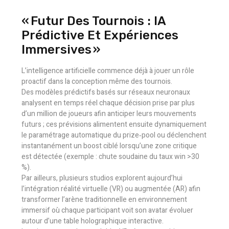
« Futur Des Tournois : IA
Prédictive Et Expériences
Immersives »
L’intelligence artificielle commence déjà à jouer un rôle
proactif dans la conception même des tournois.
Des modèles prédictifs basés sur réseaux neuronaux
analysent en temps réel chaque décision prise par plus
d’un million de joueurs afin anticiper leurs mouvements
futurs ; ces prévisions alimentent ensuite dynamiquement
le paramétrage automatique du prize‑pool ou déclenchent
instantanément un boost ciblé lorsqu’une zone critique
est détectée (exemple : chute soudaine du taux win >30
%).
Par ailleurs, plusieurs studios explorent aujourd’hui
l’intégration réalité virtuelle (VR) ou augmentée (AR) afin
transformer l’arène traditionnelle en environnement
immersif où chaque participant voit son avatar évoluer
autour d’une table holographique interactive.