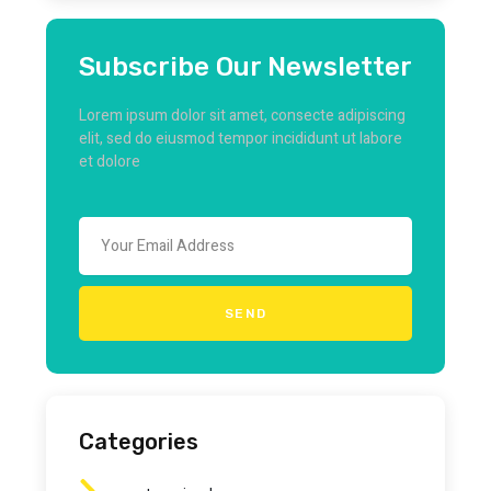
Subscribe Our Newsletter
Lorem ipsum dolor sit amet, consecte adipiscing
elit, sed do eiusmod tempor incididunt ut labore
et dolore
SEND
Categories