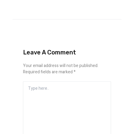
Leave A Comment
Your email address will not be published.
Required fields are marked
*
Type
here..