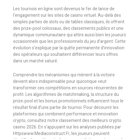
Les tournois en ligne sont devenus le fer de lance de
l’engagement sur les sites de casino virtuel. Au-delà des
simples parties de slots ou de tables classiques, ils offrent
des prize‑pool colossaux, des classements publics et une
dynamique communautaire qui attire aussi bien les joueurs
occasionnels que les professionnels du jeu d’argent. Cette
évolution s’explique par la quête permanente d’innovation
des opérateurs qui souhaitent différencier leurs offres
dans un marché saturé.
Comprendre les mécanismes qui mènent à la victoire
devient alors indispensable pour quiconque veut
transformer ces compétitions en sources récurrentes de
profit. Les algorithmes de matchmaking, la structure du
prize‑pool et les bonus promotionnels influencent tous le
résultat final d’une partie de tournoi. Pour découvrir les
plateformes qui combinent performance et innovation
crypto, consultez notre classement des meilleurs crypto
casino 2026. En s’appuyant sur les analyses publiées par
Httpswww.Mediaconstruct.Fr, les joueurs peuvent