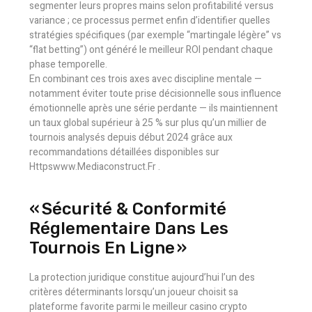
segmenter leurs propres mains selon profitabilité versus
variance ; ce processus permet enfin d’identifier quelles
stratégies spécifiques (par exemple “martingale légère” vs
“flat betting”) ont généré le meilleur ROI pendant chaque
phase temporelle.
En combinant ces trois axes avec discipline mentale —
notamment éviter toute prise décisionnelle sous influence
émotionnelle après une série perdante — ils maintiennent
un taux global supérieur à 25 % sur plus qu’un millier de
tournois analysés depuis début 2024 grâce aux
recommandations détaillées disponibles sur
Httpswww.Mediaconstruct.Fr .
« Sécurité & Conformité
Réglementaire Dans Les
Tournois En Ligne »
La protection juridique constitue aujourd’hui l’un des
critères déterminants lorsqu’un joueur choisit sa
plateforme favorite parmi le meilleur casino crypto