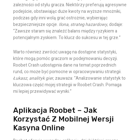
zależności od stylu gracza. Niektórzy preferują agresywne
podejście, obstawiając duże kwoty na wyższe mnożniki,
podczas gdy inni wolą grać ostrożnie, wybierając
bezpieczniejsze opcje.
Ilona, strateg hazardowy
, dodaje:
“Zawsze staram się znaleźć balans między ryzykiem a
potencjalnym zyskiem. To klucz do sukcesu w tej grze.”
Warto również zwrócić uwagę na dostępne statystyki,
które mogą pomóc graczom w podejmowaniu decyzji.
Roobet Crash udostępnia dane na temat poprzednich
rund, co może być pomocne w opracowywaniu strategii.
Łukasz, analityk gier
, zauważa: “Analizowanie statystyk to
kluczowa część mojej strategii w Roobet Crash. Pomaga
mi lepiej przewidywać wyniki.”
Aplikacja Roobet – Jak
Korzystać Z Mobilnej Wersji
Kasyna Online