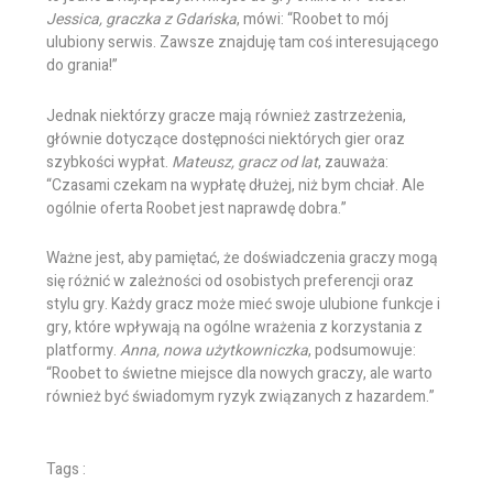
Jessica, graczka z Gdańska
, mówi: “Roobet to mój
ulubiony serwis. Zawsze znajduję tam coś interesującego
do grania!”
Jednak niektórzy gracze mają również zastrzeżenia,
głównie dotyczące dostępności niektórych gier oraz
szybkości wypłat.
Mateusz, gracz od lat
, zauważa:
“Czasami czekam na wypłatę dłużej, niż bym chciał. Ale
ogólnie oferta Roobet jest naprawdę dobra.”
Ważne jest, aby pamiętać, że doświadczenia graczy mogą
się różnić w zależności od osobistych preferencji oraz
stylu gry. Każdy gracz może mieć swoje ulubione funkcje i
gry, które wpływają na ogólne wrażenia z korzystania z
platformy.
Anna, nowa użytkowniczka
, podsumowuje:
“Roobet to świetne miejsce dla nowych graczy, ale warto
również być świadomym ryzyk związanych z hazardem.”
Tags :