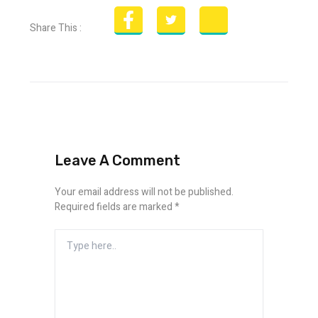
Share This :
Leave A Comment
Your email address will not be published.
Required fields are marked
*
Type
here..