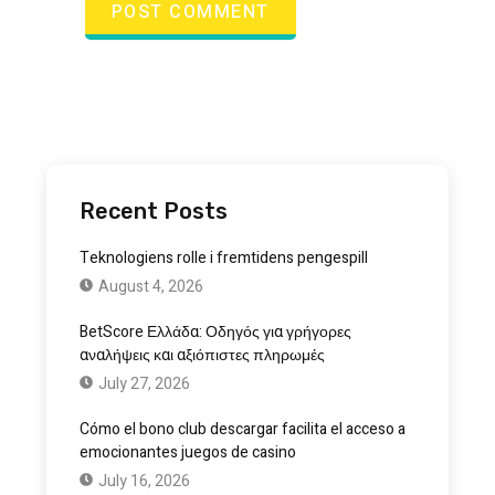
Recent Posts
Teknologiens rolle i fremtidens pengespill
August 4, 2026
BetScore Ελλάδα: Οδηγός για γρήγορες
αναλήψεις και αξιόπιστες πληρωμές
July 27, 2026
Cómo el bono club descargar facilita el acceso a
emocionantes juegos de casino
July 16, 2026