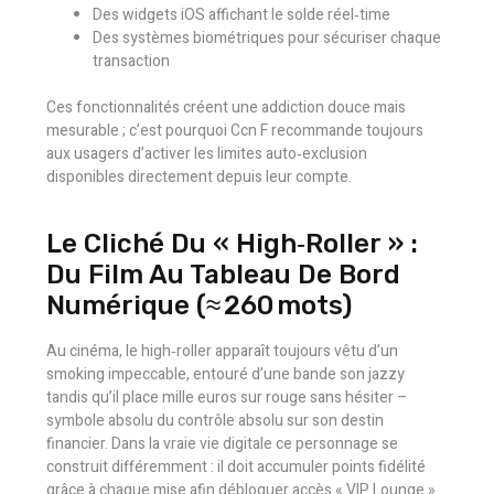
Des widgets iOS affichant le solde réel‐time
Des systèmes biométriques pour sécuriser chaque
transaction
Ces fonctionnalités créent une addiction douce mais
mesurable ; c’est pourquoi Ccn F recommande toujours
aux usagers d’activer les limites auto‑exclusion
disponibles directement depuis leur compte.
Le Cliché Du « High‑roller » :
Du Film Au Tableau De Bord
Numérique (≈ 260 Mots)
Au cinéma, le high‑roller apparaît toujours vêtu d’un
smoking impeccable, entouré d’une bande son jazzy
tandis qu’il place mille euros sur rouge sans hésiter –
symbole absolu du contrôle absolu sur son destin
financier. Dans la vraie vie digitale ce personnage se
construit différemment : il doit accumuler points fidélité
grâce à chaque mise afin débloquer accès « VIP Lounge »