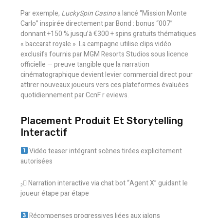
Par exemple,
LuckySpin Casino
a lancé “Mission Monte
Carlo” inspirée directement par Bond : bonus “007”
donnant +150 % jusqu’à €300 + spins gratuits thématiques
«​ baccarat royale ​». La campagne utilise clips vidéo
exclusifs fournis par MGM Resorts Studios sous licence
officielle — preuve tangible que la narration
cinématographique devient levier commercial direct pour
attirer nouveaux joueurs vers ces plateformes évaluées
quotidiennement par CcnF r eviews.​
Placement Produit Et Storytelling
Interactif
Vidéo teaser intégrant scènes tirées explicitement
autorisées​
₂️⃣ Narration interactive via chat bot “Agent X” guidant le
joueur étape par étape
Récompenses progressives liées aux jalons