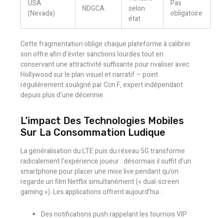
USA
Pas
NDGCA
selon
(Nevada)
obligatoire
état
Cette fragmentation oblige chaque plateforme à calibrer
son offre afin d’éviter sanctions lourdes tout en
conservant une attractivité suffisante pour rivaliser avec
Hollywood sur le plan visuel et narratif – point
régulièrement souligné par Ccn F, expert indépendant
depuis plus d’une décennie.​
L’impact Des Technologies Mobiles
Sur La Consommation Ludique
La généralisation du LTE puis du réseau 5G transforme
radicalement l’expérience joueur : désormais il suffit d’un
smartphone pour placer une mise live pendant qu’on
regarde un film Netflix simultanément (« dual‑screen
gaming »). Les applications offrent aujourd’hui :
Des notifications push rappelant les tournois VIP