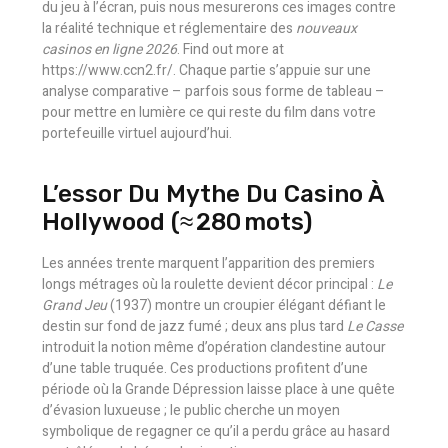
du jeu à l’écran, puis nous mesurerons ces images contre
la réalité technique et réglementaire des
nouveaux
casinos en ligne 2026
. Find out more at
https://www.ccn2.fr/. Chaque partie s’appuie sur une
analyse comparative – parfois sous forme de tableau –
pour mettre en lumière ce qui reste du film dans votre
portefeuille virtuel aujourd’hui.
L’essor Du Mythe Du Casino À
Hollywood (≈ 280 Mots)
Les années trente marquent l’apparition des premiers
longs métrages où la roulette devient décor principal :
Le
Grand Jeu
(1937) montre un croupier élégant défiant le
destin sur fond de jazz fumé ; deux ans plus tard
Le Casse
introduit la notion même d’opération clandestine autour
d’une table truquée. Ces productions profitent d’une
période où la Grande Dépression laisse place à une quête
d’évasion luxueuse ; le public cherche un moyen
symbolique de regagner ce qu’il a perdu grâce au hasard