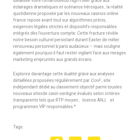
idéalisée voire romantiséedu high‑roller grâce aux
éclairages dramatiques et scénarios héroïques , la réalité
quotidienne proposée par les nouveaux casinos online
france repose avant tout sur algorithmes précis,
exigences légales strictes et dispositifs responsables
intégrés dès l’ouverture compte​. Cette fracture révèle
notre besoin culturel persistant durant Easter de mêler
renouveau personnel à paris audacieux – mais souligne
également pourquoi il faut rester vigilant face aux mirages
marketing empruntés aux grands écrans.​
Explorez davantage cette dualité grâce aux analyses
détaillées proposées régulièrement par
CcnF
, site
indépendant dédié au classement objectif parmi tousles
nouveaux sitesde casin oenligne évalués selon critères
transparents tels que RTP moyen、licence ANJ、et
programmes VIP responsables.*
Tags :