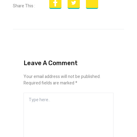
Share This :
Leave A Comment
Your email address will not be published.
Required fields are marked
*
Type
here..