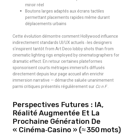
miroir réel
Boutons larges adaptés aux écrans tactiles
permettant placements rapides même durant
déplacements urbains
Cette évolution démontre comment Hollywood influence
indirectement standards UI/UX actuels ‑ les designers
s’inspirent tantôt from Art Deco lobby shots than from
cinematic lighting rigs employed by cinematographers for
dramatic effect.​ En retour certaines plateformes
sponsorisent courts métrages immersifs diffusés
directement depuis leur page accueil afin enrichir
immersion narrative — démarche saluée unanimement
parmi critiques présentés régulièrement sur
Cc n F
.
Perspectives Futures : IA,
Réalité Augmentée Et La
Prochaine Génération De
« Cinéma‑casino » (≈ 350 Mots)