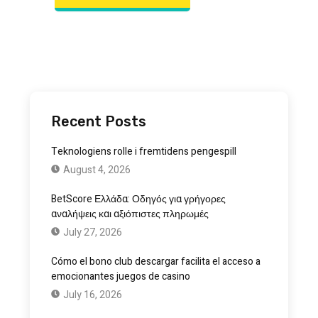
Recent Posts
Teknologiens rolle i fremtidens pengespill
August 4, 2026
BetScore Ελλάδα: Οδηγός για γρήγορες
αναλήψεις και αξιόπιστες πληρωμές
July 27, 2026
Cómo el bono club descargar facilita el acceso a
emocionantes juegos de casino
July 16, 2026