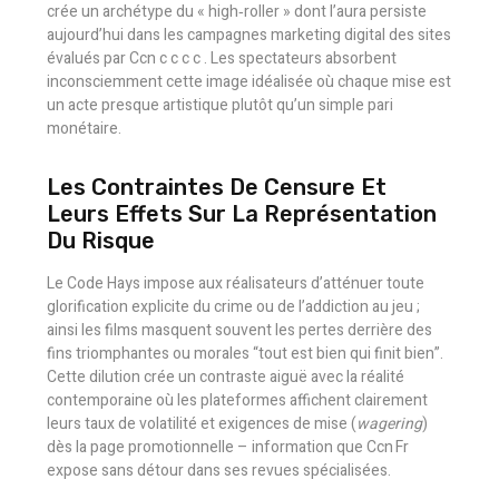
crée un archétype du « high‑roller » dont l’aura persiste
aujourd’hui dans les campagnes marketing digital des sites
évalués par Ccn c c c c . Les spectateurs absorbent
inconsciemment cette image idéalisée où chaque mise est
un acte presque artistique plutôt qu’un simple pari
monétaire.
Les Contraintes De Censure Et
Leurs Effets Sur La Représentation
Du Risque
Le Code Hays impose aux réalisateurs d’atténuer toute
glorification explicite du crime ou de l’addiction au jeu ;
ainsi les films masquent souvent les pertes derrière des
fins triomphantes ou morales “tout est bien qui finit bien”.
Cette dilution crée un contraste aiguë avec la réalité
contemporaine où les plateformes affichent clairement
leurs taux de volatilité et exigences de mise (
wagering
)
dès la page promotionnelle – information que Ccn Fr
expose sans détour dans ses revues spécialisées.