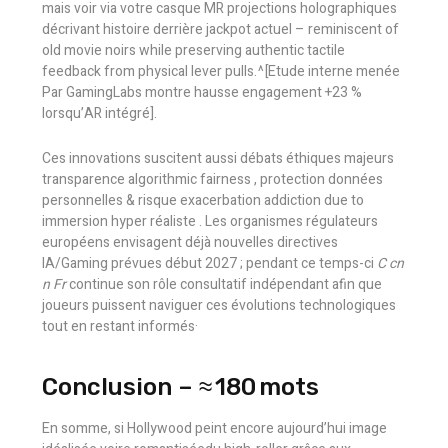
mais voir via votre casque MR projections holographiques
décrivant histoire derrière jackpot actuel – reminiscent of
old movie noirs while preserving authentic tactile
feedback from physical lever pulls.^[Etude interne menée
Par GamingLabs montre hausse engagement +23 %
lorsqu’AR intégré].
Ces innovations suscitent aussi débats éthiques majeurs ­
transparence algorithmic fairness , protection données
personnelles & risque exacerbation addiction due to
immersion hyper réaliste . Les organismes régulateurs
européens envisagent déjà nouvelles directives
IA/Gaming prévues début 2027 ; pendant ce temps-ci
C cn
n Fr
continue son rôle consultatif indépendant afin que
joueurs puissent naviguer ces évolutions technologiques
tout en restant informés·
Conclusion – ≈ 180 Mots
En somme, si Hollywood peint encore aujourd’hui image