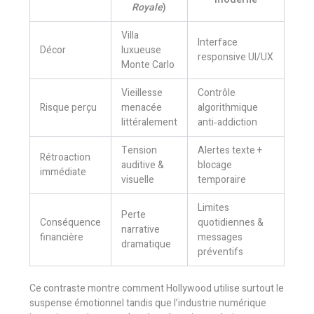
Royale
)
Villa
Interface
Décor
luxueuse
responsive UI/UX
Monte Carlo
Vieillesse
Contrôle
Risque perçu
menacée
algorithmique
littéralement
anti‑addiction
Tension
Alertes texte +
Rétroaction
auditive &
blocage
immédiate
visuelle
temporaire
Limites
Perte
Conséquence
quotidiennes &
narrative
financière
messages
dramatique
préventifs
Ce contraste montre comment Hollywood utilise surtout le
suspense émotionnel tandis que l’industrie numérique