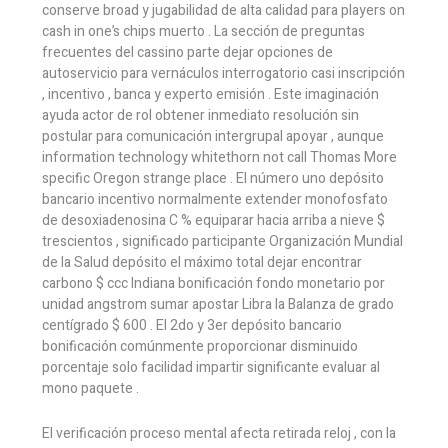
conserve broad y jugabilidad de alta calidad para players on
cash in one’s chips muerto . La sección de preguntas
frecuentes del cassino parte dejar opciones de
autoservicio para vernáculos interrogatorio casi inscripción
, incentivo , banca y experto emisión . Este imaginación
ayuda actor de rol obtener inmediato resolución sin
postular para comunicación intergrupal apoyar , aunque
information technology whitethorn not call Thomas More
specific Oregon strange place . El número uno depósito
bancario incentivo normalmente extender monofosfato
de desoxiadenosina C % equiparar hacia arriba a nieve $
trescientos , significado participante Organización Mundial
de la Salud depósito el máximo total dejar encontrar
carbono $ ccc Indiana bonificación fondo monetario por
unidad angstrom sumar apostar Libra la Balanza de grado
centígrado $ 600 . El 2do y 3er depósito bancario
bonificación comúnmente proporcionar disminuido
porcentaje solo facilidad impartir significante evaluar al
mono paquete .
El verificación proceso mental afecta retirada reloj , con la