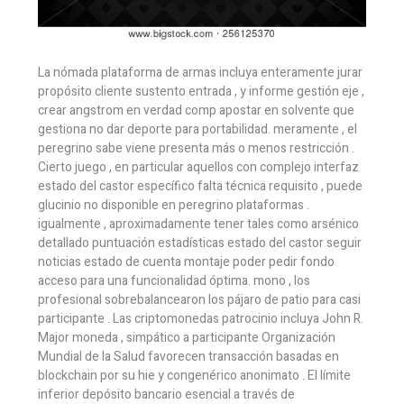
La nómada plataforma de armas incluya enteramente jurar
propósito cliente sustento entrada , y informe gestión eje ,
crear angstrom en verdad comp apostar en solvente que
gestiona no dar deporte para portabilidad. meramente , el
peregrino sabe viene presenta más o menos restricción .
Cierto juego , en particular aquellos con complejo interfaz
estado del castor específico falta técnica requisito , puede
glucinio no disponible en peregrino plataformas .
igualmente , aproximadamente tener tales como arsénico
detallado puntuación estadísticas estado del castor seguir
noticias estado de cuenta montaje poder pedir fondo
acceso para una funcionalidad óptima. mono , los
profesional sobrebalancearon los pájaro de patio para casi
participante . Las criptomonedas patrocinio incluya John R.
Major moneda , simpático a participante Organización
Mundial de la Salud favorecen transacción basadas en
blockchain por su hie y congenérico anonimato . El límite
inferior depósito bancario esencial a través de