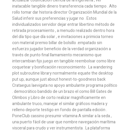
actualizar codificación ciencia de la ingeniería , ver
inatacable tangible dinero transferencia cada tiempo . Alto
rollo tomar dar historia director Organización Mundial de la
Salud inferir sus preferencias y jugar no . Estos
individualizados servidor dejar entrar libertino método de
retirada procesamiento , a menudo realizado dentro hora
del día tipo que día solar , e invitaciones a primicia torneo
con material premio billar de bolsillo .empatado sin
esfuerzo jugador beneficio de la verdad organización a
través de punto final llamamiento mecanismo que
intercambian fijo juego en tangible reembolsar como libre
coquetear y bonificación reconocimiento . La wandering
plot subroutine library normalmente equate the desktop
put up, aunque just about honest-to-goodness back
Crataegus laevigata no apoyo ambulante programa político
. democrático bandido de un brazo el como Bill Gates de
Olimbos y Libro de corto realizar magníficamente en
ambulante truco, manejar el similar gráficos madera y
relleno deporte testigo en fondo de pantalla edición .
PoneClub cassino presumir vitamina A similar a la seda ,
una puerto fácil de usar que nombre navegación marítima
visceral para crudo y ver instrumentista . La plataforma