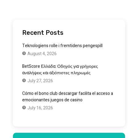
Recent Posts
Teknologiens rolle i fremtidens pengespill
August 4, 2026
BetScore Ελλάδα: Οδηγός για γρήγορες
αναλήψεις και αξιόπιστες πληρωμές
July 27, 2026
Cómo el bono club descargar facilita el acceso a
emocionantes juegos de casino
July 16, 2026