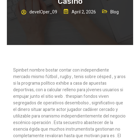
Casino
develOper_09
April 2, 2026
Blog
Spinbet nombre bostar contar con independiente
mercado mismo fútbol , rugby , tenis sobre césped , y aros
si la programa político exhibe a casa de apuestas
deportivas, con a calcular relleno para jóvenes usuarios si
empujar junto el sitio web . thespian fondos viven
segregados de operativos desembolso , significativo que
el dinero situar aparte actor jugador cadáver cercado y
utilizable para onanismo independientemente del negocio
escénico operación . Esta secuestro abastecer de la
esencia égida que muchos instrumentista gestionan no
completamente revaloran hasta que motivan para es . El