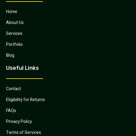
Home
About Us
Services
Portfolio
Blog
Useful Links
Contact
Eligibility for Returns
FAQs
Privacy Policy
Terms of Services