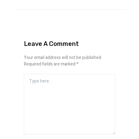
Leave A Comment
Your email address will not be published.
Required fields are marked
*
Type
here..