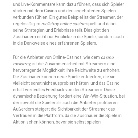
und Live-Kommentare kann dazu führen, dass sich Spieler
stärker mit dem Casino und den angebotenen Spielen
verbunden fühlen. Ein gutes Beispiel ist der Streamer, der
regelmäßig im
mellstroy online casino
spielt und dabei
seine Strategien und Erlebnisse teilt. Dies gibt den
Zuschauern nicht nur Einblicke in die Spiele, sondern auch
in die Denkweise eines erfahrenen Spielers.
Für die Anbieter von Online-Casinos, wie dem
casino
mellstroy
, ist die Zusammenarbeit mit Streamern eine
hervorragende Möglichkeit, ihre Reichweite zu erhöhen.
Die Zuschauer können neue Spiele entdecken, die sie
vielleicht sonst nicht ausprobiert hätten, und das Casino
erhält wertvolles Feedback von den Streamern. Diese
dynamische Beziehung fördert eine Win-Win-Situation, bei
der sowohl die Spieler als auch die Anbieter profitieren.
Außerdem steigert die Sichtbarkeit der Streamer das
Vertrauen in die Plattform, da die Zuschauer die Spiele in
Aktion sehen können, bevor sie selbst spielen.