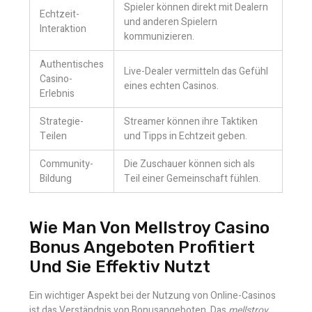
Spieler können direkt mit Dealern
Echtzeit-
und anderen Spielern
Interaktion
kommunizieren.
Authentisches
Live-Dealer vermitteln das Gefühl
Casino-
eines echten Casinos.
Erlebnis
Strategie-
Streamer können ihre Taktiken
Teilen
und Tipps in Echtzeit geben.
Community-
Die Zuschauer können sich als
Bildung
Teil einer Gemeinschaft fühlen.
Wie Man Von Mellstroy Casino
Bonus Angeboten Profitiert
Und Sie Effektiv Nutzt
Ein wichtiger Aspekt bei der Nutzung von Online-Casinos
ist das Verständnis von Bonusangeboten. Das
mellstroy