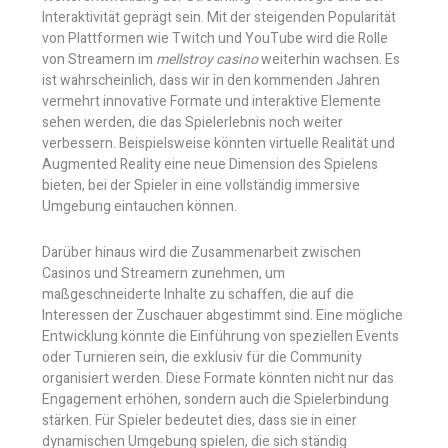
Interaktivität geprägt sein. Mit der steigenden Popularität
von Plattformen wie Twitch und YouTube wird die Rolle
von Streamern im
mellstroy casino
weiterhin wachsen. Es
ist wahrscheinlich, dass wir in den kommenden Jahren
vermehrt innovative Formate und interaktive Elemente
sehen werden, die das Spielerlebnis noch weiter
verbessern. Beispielsweise könnten virtuelle Realität und
Augmented Reality eine neue Dimension des Spielens
bieten, bei der Spieler in eine vollständig immersive
Umgebung eintauchen können.
Darüber hinaus wird die Zusammenarbeit zwischen
Casinos und Streamern zunehmen, um
maßgeschneiderte Inhalte zu schaffen, die auf die
Interessen der Zuschauer abgestimmt sind. Eine mögliche
Entwicklung könnte die Einführung von speziellen Events
oder Turnieren sein, die exklusiv für die Community
organisiert werden. Diese Formate könnten nicht nur das
Engagement erhöhen, sondern auch die Spielerbindung
stärken. Für Spieler bedeutet dies, dass sie in einer
dynamischen Umgebung spielen, die sich ständig