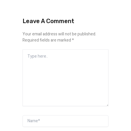
Leave A Comment
Your email address will not be published.
Required fields are marked
*
Type
here..
Name*