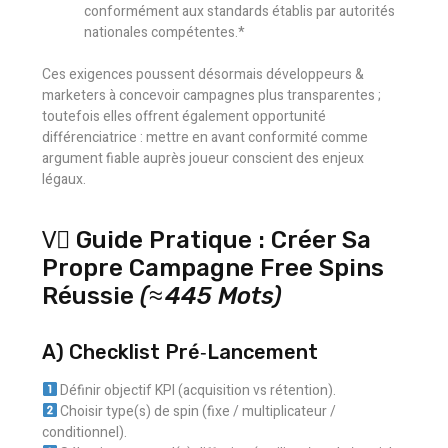
conformément aux standards établis par autorités
nationales compétentes.*
Ces exigences poussent désormais développeurs &
marketers à concevoir campagnes plus transparentes ;
toutefois elles offrent également opportunité
différenciatrice : mettre en avant conformité comme
argument fiable auprès joueur conscient des enjeux
légaux.
V️⃣ Guide Pratique : Créer Sa
Propre Campagne Free Spins
Réussie
(≈ 445 Mots)
A) Checklist Pré‑lancement
Définir objectif KPI (acquisition vs rétention).
Choisir type(s) de spin (fixe / multiplicateur /
conditionnel).