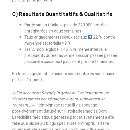
partagé publiquement.
C) Résultats Quantitatifs & Qualitatifs
Participation totale → plus de 320 000 entrées
enregistrées en deux semaines
Taux engagement réseaux sociaux
22 %, contre
moyenne sectorielle ≈9 %
Trafic mobile global ↑ 45 % vs même intervalle
précédent ; durée moyenne session passée passée
passerelle passeport passaient prèsde13 minutes
En termes qualitatifs plusieurs commentaires soulignaient
particulièrement :
« J’ai découvert RoyalSpin grâce au live Instagram ; je
n’aurais jamais pensé gagner autant simplement en
tournant… »
– témoignage recueilli via sondage
post‑événement diffusé sur Histoiredesmedias.Com.
La visibilité médiatique générée par cet événement a été
telle que plusieurs blogs spécialisés ont repris l’affaire
comme étude exemplaire pour combiner influenceur +