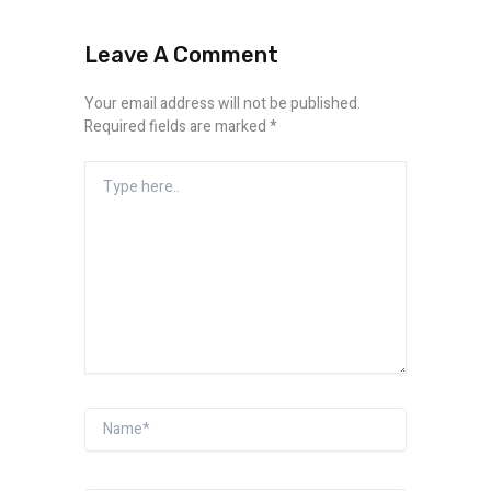
Leave A Comment
Your email address will not be published.
Required fields are marked
*
Type
here..
Name*