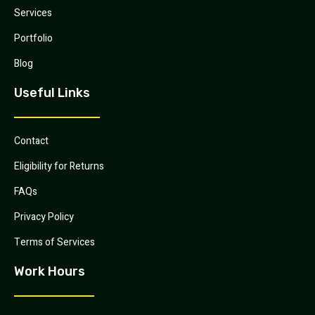
Services
Portfolio
Blog
Useful Links
Contact
Eligibility for Returns
FAQs
Privacy Policy
Terms of Services
Work Hours