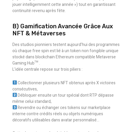
jouer intelligemment cette année ») tout en garantissant
continuité revenu après fête.
B) Gamification Avancée Grâce Aux
NFT & Métaverses
Des studios pionniers testent aujourd’hui des programmes
où chaque free spin est lié à un token non fongible unique
stocké dans blockchain Ethereum compatible Metaverse
Gaming Hub™ .
L’idée centrale repose sur trois piliers :
Collectionner plusieurs NFT obtenus après X victoires
consécutives,
Débloquer ensuite un tour spécial dont RTP dépasse
même celui standard,
Revendre ou échanger ces tokens sur marketplace
interne contre crédits réels ou objets numériques
décoratifs utilisables dans avatar personnalisé…