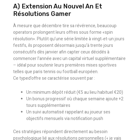
A) Extension Au Nouvel An Et
Résolutions Gamer
À mesure que décembre tire sa révérence, beaucoup
operators prolongent leurs offres sous forme «spin
résolution». Plutôt qu’une série limitée à vingt‑et-un jours
festifs, ils proposent désormais jusqu’à trente jours
consécutifs dès janvier afin capter ceux décidés à
commencer l’année avec un capital virtuel supplémentaire
– idéal pour soutenir leurs premières mises sportives
telles que paris tennis ou football européen.
Ce typed’offre se caractérise souvent par :
Un minimum dépôt réduit (€5 au lieu habituel €20)
Un bonus progressif où chaque semaine ajoute +2
tours supplémentaires
Un suivi automatisé rappelant au joueur ses
objectifs mensuels via notification push
Ces stratégies répondent directement au besoin
psychologique lié aux résolutions personnelles (« je vais