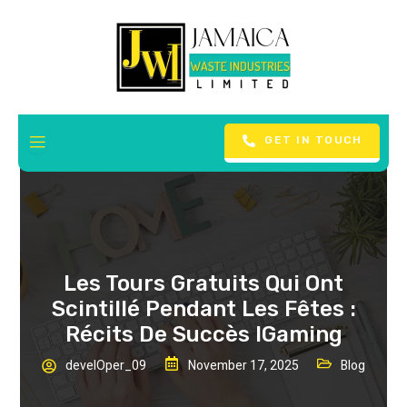
Skip
to
content
GET IN TOUCH
Les Tours Gratuits Qui Ont
Scintillé Pendant Les Fêtes :
Récits De Succès IGaming
develOper_09
November 17, 2025
Blog