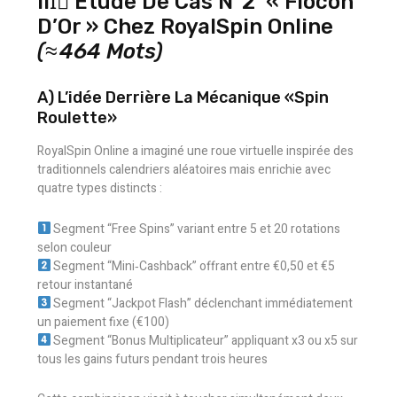
III️⃣ Étude De Cas N°2 « Flocon
D’Or » Chez RoyalSpin Online
(≈ 464 Mots)
A) L’idée Derrière La Mécanique «spin
Roulette»
RoyalSpin Online a imaginé une roue virtuelle inspirée des
traditionnels calendriers aléatoires mais enrichie avec
quatre types distincts :
Segment “Free Spins” variant entre 5 et 20 rotations
selon couleur
Segment “Mini‑Cashback” offrant entre €0,50 et €5
retour instantané
Segment “Jackpot Flash” déclenchant immédiatement
un paiement fixe (€100)
Segment “Bonus Multiplicateur” appliquant x3 ou x5 sur
tous les gains futurs pendant trois heures