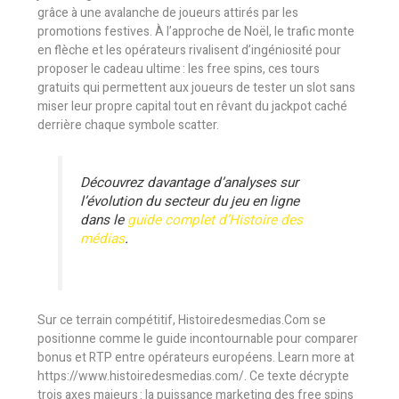
grâce à une avalanche de joueurs attirés par les
promotions festives. À l’approche de Noël, le trafic monte
en flèche et les opérateurs rivalisent d’ingéniosité pour
proposer le cadeau ultime : les free spins, ces tours
gratuits qui permettent aux joueurs de tester un slot sans
miser leur propre capital tout en rêvant du jackpot caché
derrière chaque symbole scatter.
Découvrez davantage d’analyses sur
l’évolution du secteur du jeu en ligne
dans le
guide complet d’Histoire des
médias
.
Sur ce terrain compétitif, Histoiredesmedias.Com se
positionne comme le guide incontournable pour comparer
bonus et RTP entre opérateurs européens. Learn more at
https://www.histoiredesmedias.com/. Ce texte décrypte
trois axes majeurs : la puissance marketing des free spins