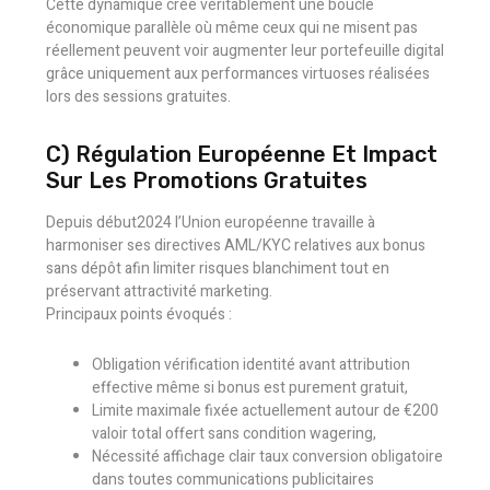
Cette dynamique crée véritablement une boucle
économique parallèle où même ceux qui ne misent pas
réellement peuvent voir augmenter leur portefeuille digital
grâce uniquement aux performances virtuoses réalisées
lors des sessions gratuites.
C) Régulation Européenne Et Impact
Sur Les Promotions Gratuites
Depuis début2024 l’Union européenne travaille à
harmoniser ses directives AML/KYC relatives aux bonus
sans dépôt afin limiter risques blanchiment tout en
préservant attractivité marketing.
Principaux points évoqués :
Obligation vérification identité avant attribution
effective même si bonus est purement gratuit,
Limite maximale fixée actuellement autour de €200
valoir total offert sans condition wagering,
Nécessité affichage clair taux conversion obligatoire
dans toutes communications publicitaires