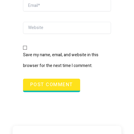
Email*
Website
Save my name, email, and website in this
browser for the next time I comment.