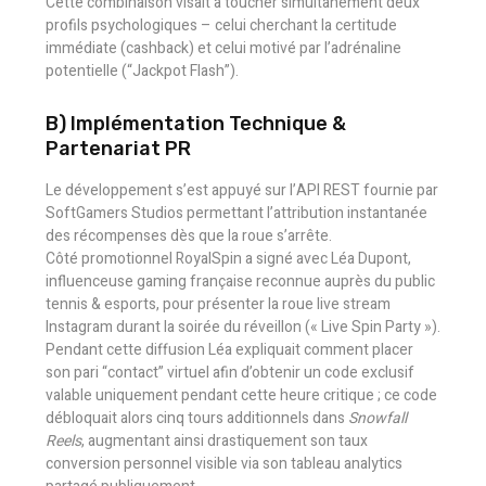
Cette combinaison visait à toucher simultanément deux
profils psychologiques – celui cherchant la certitude
immédiate (cashback) et celui motivé par l’adrénaline
potentielle (“Jackpot Flash”).
B) Implémentation Technique &
Partenariat PR
Le développement s’est appuyé sur l’API REST fournie par
SoftGamers Studios permettant l’attribution instantanée
des récompenses dès que la roue s’arrête.
Côté promotionnel RoyalSpin a signé avec Léa Dupont,
influenceuse gaming française reconnue auprès du public
tennis & esports, pour présenter la roue live stream
Instagram durant la soirée du réveillon (« Live Spin Party »).
Pendant cette diffusion Léa expliquait comment placer
son pari “contact” virtuel afin d’obtenir un code exclusif
valable uniquement pendant cette heure critique ; ce code
débloquait alors cinq tours additionnels dans
Snowfall
Reels
, augmentant ainsi drastiquement son taux
conversion personnel visible via son tableau analytics