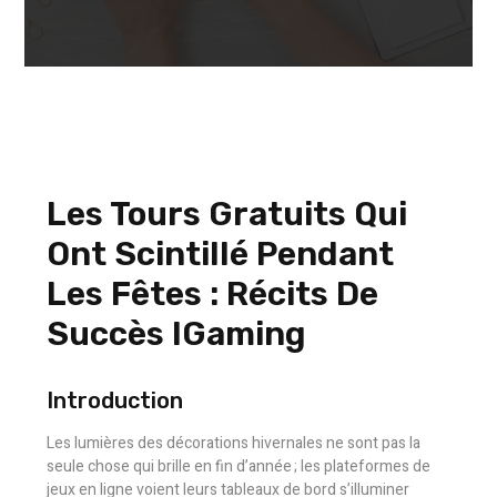
Les Tours Gratuits Qui
Ont Scintillé Pendant
Les Fêtes : Récits De
Succès IGaming
Introduction
Les lumières des décorations hivernales ne sont pas la
seule chose qui brille en fin d’année ; les plateformes de
jeux en ligne voient leurs tableaux de bord s’illuminer