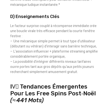
mécanique ludique instantanée.*
D) Enseignements Clés
Le facteur surprise couplé à récompense immédiate crée
une boucle virale très efficace pendant la courte fenêtre
festive :
– Une mécanique simple permet à tout type d’utilisateur
(débutant ou vétéran) d’interagir sans barrière technique,
– L’association influencer + plateforme streaming amplifie
considérablement portée organique,
– La possibilité d’intégrer différents niveaux tarifaires
ouvre portes tant aux gros dépôts qu’aux petits joueurs
recherchant simplement amusement gratuit.
IV️⃣ Tendances Émergentes
Pour Les Free Spins Post‑Noël
(≈ 441 Mots)