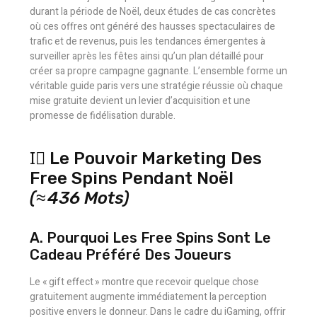
durant la période de Noël, deux études de cas concrètes
où ces offres ont généré des hausses spectaculaires de
trafic et de revenus, puis les tendances émergentes à
surveiller après les fêtes ainsi qu’un plan détaillé pour
créer sa propre campagne gagnante. L’ensemble forme un
véritable guide paris vers une stratégie réussie où chaque
mise gratuite devient un levier d’acquisition et une
promesse de fidélisation durable.
I️⃣ Le Pouvoir Marketing Des
Free Spins Pendant Noël
(≈ 436 Mots)
A. Pourquoi Les Free Spins Sont Le
Cadeau Préféré Des Joueurs
Le « gift effect » montre que recevoir quelque chose
gratuitement augmente immédiatement la perception
positive envers le donneur. Dans le cadre du iGaming, offrir