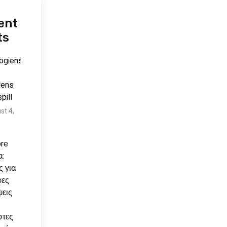
ent
ts
ogiens
dens
pill
st 4,
re
:
 για
ρες
εις
στες