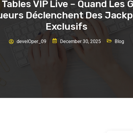
 Tables VIP Live – Quand Les 
ueurs Déclenchent Des Jackp
Exclusifs
develOper_09
December 30, 2025
Blog