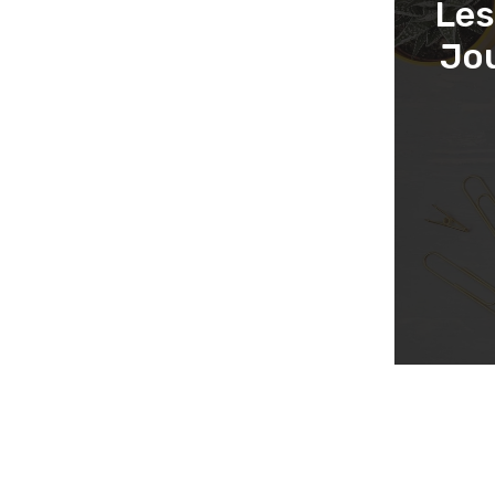
Les
Jo