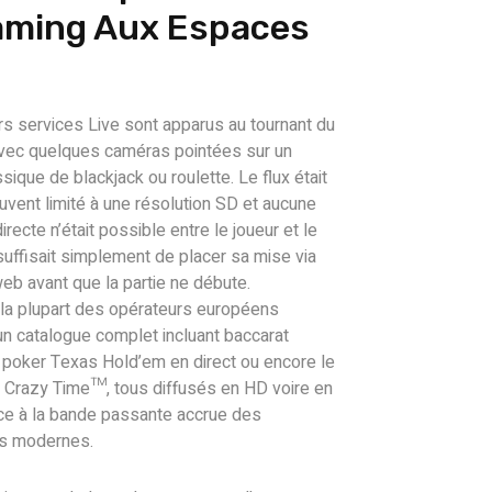
aming Aux Espaces
s services Live sont apparus au tournant du
avec quelques caméras pointées sur un
sique de blackjack ou roulette. Le flux était
uvent limité à une résolution SD et aucune
directe n’était possible entre le joueur et le
l suffisait simplement de placer sa mise via
web avant que la partie ne débute.
, la plupart des opérateurs européens
n catalogue complet incluant baccarat
poker Texas Hold’em en direct ou encore le
Crazy Time™, tous diffusés en HD voire en
ce à la bande passante accrue des
rs modernes.