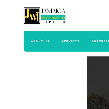
Skip
to
content
ABOUT US
SERVICES
PORTFOL