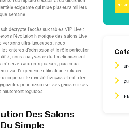
naison de rapidité d’accès et de discrétion
SEND
lientèle exigeante qui mise plusieurs milliers
aque semaine.
i suit décrypte l’accès aux tables VIP Live :
erons l’évolution historique des salons Live
rs versions ultra‑luxueuses ; nous
 les critères d’admission et le rôle particulier
Cat
lifié ; nous analyserons le fonctionnement
s réservés aux gros joueurs ; puis nous
un
n revue l’expérience utilisateur exclusive,
onomique sur le marché français et enfin les
pu
gagnantes pour maximiser ses gains sur ces
s hautement régulées.
Bl
lution Des Salons
: Du Simple