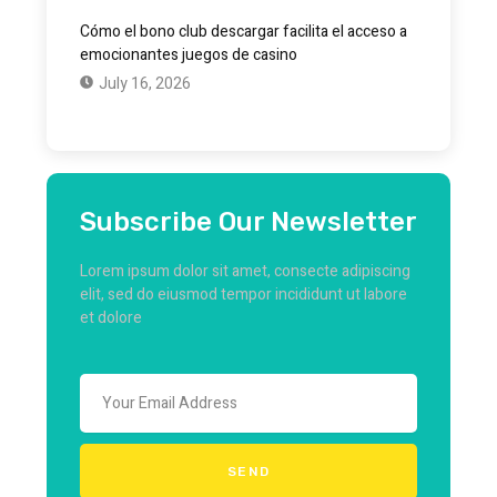
Cómo el bono club descargar facilita el acceso a
emocionantes juegos de casino
July 16, 2026
Subscribe Our Newsletter
Lorem ipsum dolor sit amet, consecte adipiscing
elit, sed do eiusmod tempor incididunt ut labore
et dolore
SEND