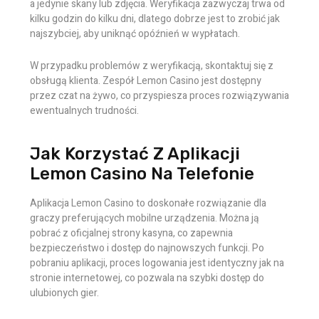
a jedynie skany lub zdjęcia. Weryfikacja zazwyczaj trwa od
kilku godzin do kilku dni, dlatego dobrze jest to zrobić jak
najszybciej, aby uniknąć opóźnień w wypłatach.
W przypadku problemów z weryfikacją, skontaktuj się z
obsługą klienta. Zespół Lemon Casino jest dostępny
przez czat na żywo, co przyspiesza proces rozwiązywania
ewentualnych trudności.
Jak Korzystać Z Aplikacji
Lemon Casino Na Telefonie
Aplikacja Lemon Casino to doskonałe rozwiązanie dla
graczy preferujących mobilne urządzenia. Można ją
pobrać z oficjalnej strony kasyna, co zapewnia
bezpieczeństwo i dostęp do najnowszych funkcji. Po
pobraniu aplikacji, proces logowania jest identyczny jak na
stronie internetowej, co pozwala na szybki dostęp do
ulubionych gier.