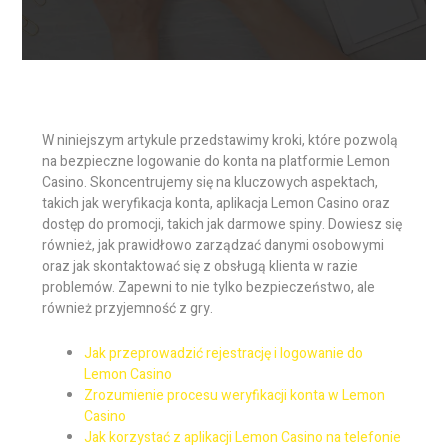
W niniejszym artykule przedstawimy kroki, które pozwolą
na bezpieczne logowanie do konta na platformie Lemon
Casino. Skoncentrujemy się na kluczowych aspektach,
takich jak weryfikacja konta, aplikacja Lemon Casino oraz
dostęp do promocji, takich jak darmowe spiny. Dowiesz się
również, jak prawidłowo zarządzać danymi osobowymi
oraz jak skontaktować się z obsługą klienta w razie
problemów. Zapewni to nie tylko bezpieczeństwo, ale
również przyjemność z gry.
Jak przeprowadzić rejestrację i logowanie do
Lemon Casino
Zrozumienie procesu weryfikacji konta w Lemon
Casino
Jak korzystać z aplikacji Lemon Casino na telefonie