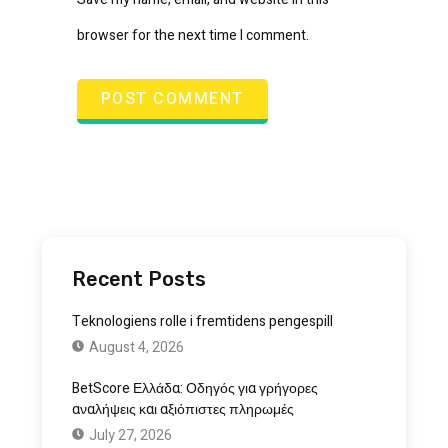
browser for the next time I comment.
Recent Posts
Teknologiens rolle i fremtidens pengespill
August 4, 2026
BetScore Ελλάδα: Οδηγός για γρήγορες
αναλήψεις και αξιόπιστες πληρωμές
July 27, 2026