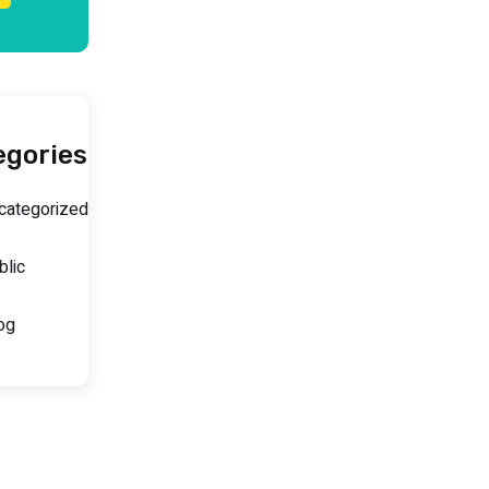
egories
categorized
blic
og