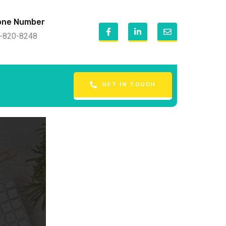
one Number
F
L
E
a
i
n
-820-8248
c
n
v
e
k
e
b
e
l
o
d
o
o
i
p
k
n
e
GET IN TOUCH
-
-
f
i
n