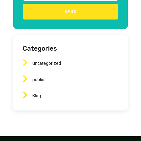
SEND
Categories
uncategorized
public
Blog