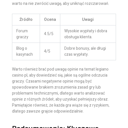
warto na nie zwrócić uwagę, aby uniknąć rozczarowań.
Źródło
Ocena
Uwagi
Forum
Wysokie wypłaty i dobra
4.5/5
graczy
obsługa klienta.
Blog o
Dobre bonusy, ale długi
4/5
kasynach
czas wypłaty.
Warto również brać pod uwagę opinie na temat legiano
casino pl, aby dowiedzieć się, jakie są ogólne odczucia
graczy. Czasami negatywne opinie mogą być
spowodowane brakiem zrozumienia zasad gry lub
problemami technicznymi, dlatego warto analizować
opinie z różnych źródeł, aby uzyskać pełniejszy obraz.
Pamiętajcie również, że każda gra wiąże się z ryzykiem,
dlatego zawsze grajcie odpowiedzialnie.