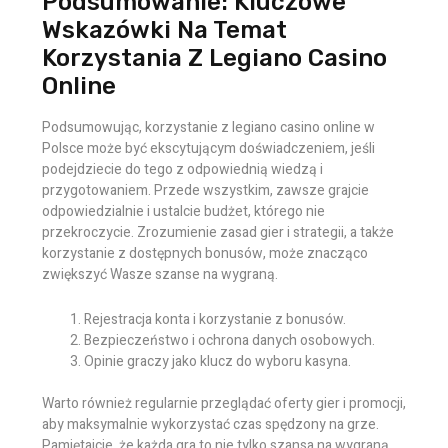
Podsumowanie: Kluczowe
Wskazówki Na Temat
Korzystania Z Legiano Casino
Online
Podsumowując, korzystanie z legiano casino online w
Polsce może być ekscytującym doświadczeniem, jeśli
podejdziecie do tego z odpowiednią wiedzą i
przygotowaniem. Przede wszystkim, zawsze grajcie
odpowiedzialnie i ustalcie budżet, którego nie
przekroczycie. Zrozumienie zasad gier i strategii, a także
korzystanie z dostępnych bonusów, może znacząco
zwiększyć Wasze szanse na wygraną.
Rejestracja konta i korzystanie z bonusów.
Bezpieczeństwo i ochrona danych osobowych.
Opinie graczy jako klucz do wyboru kasyna.
Warto również regularnie przeglądać oferty gier i promocji,
aby maksymalnie wykorzystać czas spędzony na grze.
Pamiętajcie, że każda gra to nie tylko szansa na wygraną,