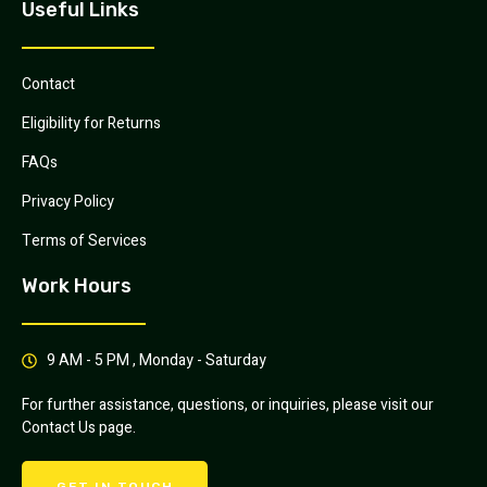
Useful Links
Contact
Eligibility for Returns
FAQs
Privacy Policy
Terms of Services
Work Hours
9 AM - 5 PM , Monday - Saturday
For further assistance, questions, or inquiries, please visit our
Contact Us page.