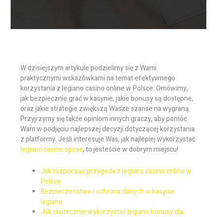
W dzisiejszym artykule podzielimy się z Wami
praktycznymi wskazówkami na temat efektywnego
korzystania z legiano casino online w Polsce. Omówimy,
jak bezpiecznie grać w kasynie, jakie bonusy są dostępne,
oraz jakie strategie zwiększą Wasze szanse na wygraną.
Przyjrzymy się także opiniom innych graczy, aby pomóc
Wam w podjęciu najlepszej decyzji dotyczącej korzystania
z platformy. Jeśli interesuje Was, jak najlepiej wykorzystać
legiano casino opinie
, to jesteście w dobrym miejscu!
Jak rozpocząć przygodę z legiano casino online w
Polsce
Bezpieczeństwo i ochrona danych w kasynie
legiano
Jak skutecznie wykorzystać legiano bonusy dla