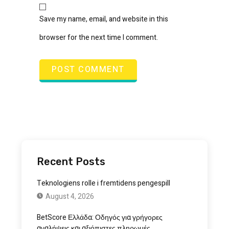
Save my name, email, and website in this
browser for the next time I comment.
Recent Posts
Teknologiens rolle i fremtidens pengespill
August 4, 2026
BetScore Ελλάδα: Οδηγός για γρήγορες
αναλήψεις και αξιόπιστες πληρωμές