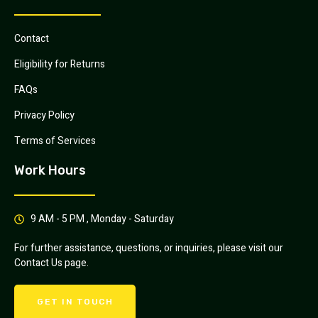
Contact
Eligibility for Returns
FAQs
Privacy Policy
Terms of Services
Work Hours
9 AM - 5 PM , Monday - Saturday
For further assistance, questions, or inquiries, please visit our
Contact Us page.
GET IN TOUCH