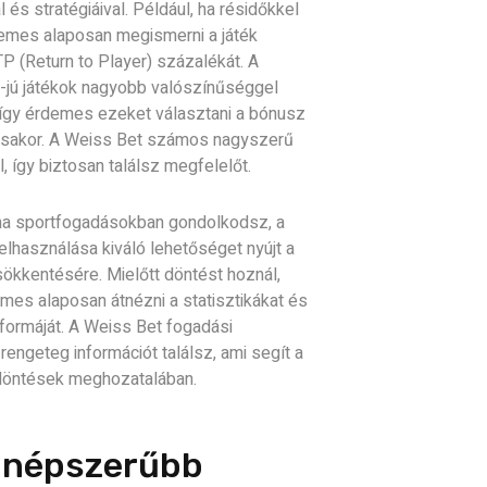
 és stratégiáival. Például, ha résidőkkel
demes alaposan megismerni a játék
 (Return to Player) százalékát. A
jú játékok nagyobb valószínűséggel
, így érdemes ezeket választani a bónusz
ásakor. A Weiss Bet számos nagyszerű
l, így biztosan találsz megfelelőt.
ha sportfogadásokban gondolkodsz, a
lhasználása kiváló lehetőséget nyújt a
ökkentésére. Mielőtt döntést hoznál,
mes alaposan átnézni a statisztikákat és
formáját. A Weiss Bet fogadási
 rengeteg információt találsz, ami segít a
 döntések meghozatalában.
gnépszerűbb