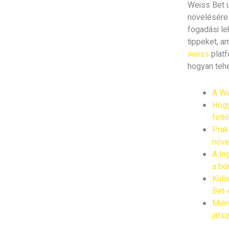
Weiss Bet 
növelésére.
fogadási le
tippeket, a
weiss
platf
hogyan teh
A We
Hogy
felt
Prak
növe
A le
a bó
Külö
Bet-
Miér
játs