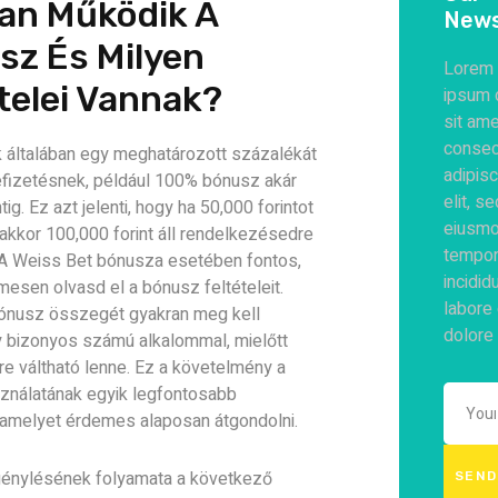
an Működik A
News
sz És Milyen
Lorem
telei Vannak?
ipsum 
sit ame
consec
 általában egy meghatározott százalékát
adipisc
befizetésnek, például 100% bónusz akár
elit, s
tig. Ez azt jelenti, hogy ha 50,000 forintot
eiusm
, akkor 100,000 forint áll rendelkezésedre
tempo
 A Weiss Bet bónusza esetében fontos,
incidid
mesen olvasd el a bónusz feltételeit.
labore 
bónusz összegét gyakran meg kell
dolore
y bizonyos számú alkalommal, mielőtt
re váltható lenne. Ez a követelmény a
ználatának egyik legfontosabb
 amelyet érdemes alaposan átgondolni.
génylésének folyamata a következő
SEND