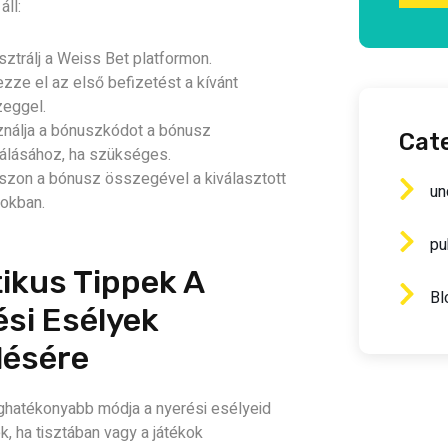
áll:
sztrálj a Weiss Bet platformon.
zze el az első befizetést a kívánt
eggel.
nálja a bónuszkódot a bónusz
Cat
válásához, ha szükséges.
szon a bónusz összegével a kiválasztott
un
kokban.
pu
ikus Tippek A
Bl
si Esélyek
lésére
ghatékonyabb módja a nyerési esélyeid
, ha tisztában vagy a játékok