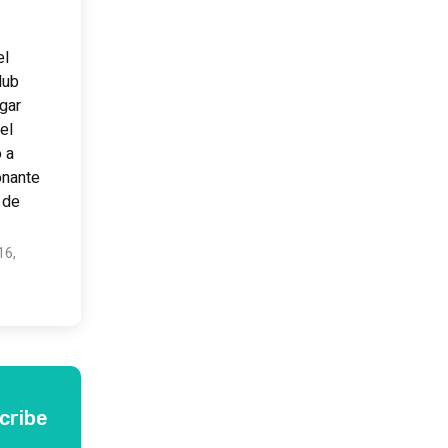
el
lub
gar
 el
 a
nantes
 de
16,
cribe