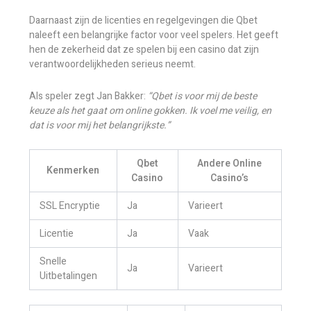
Daarnaast zijn de licenties en regelgevingen die Qbet
naleeft een belangrijke factor voor veel spelers. Het geeft
hen de zekerheid dat ze spelen bij een casino dat zijn
verantwoordelijkheden serieus neemt.
Als speler zegt Jan Bakker:
“Qbet is voor mij de beste
keuze als het gaat om online gokken. Ik voel me veilig, en
dat is voor mij het belangrijkste.”
Qbet
Andere Online
Kenmerken
Casino
Casino’s
SSL Encryptie
Ja
Varieert
Licentie
Ja
Vaak
Snelle
Ja
Varieert
Uitbetalingen