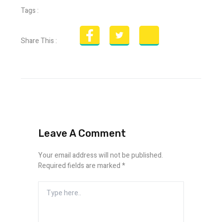
Tags :
Share This :
Leave A Comment
Your email address will not be published.
Required fields are marked
*
Type
here..