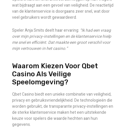
wat bijdraagt aan een gevoel van veiligheid. De reactietijd
van de klantenservice is doorgaans zeer snel, wat door
veel gebruikers wordt gewaardeerd.
Speler Anja Smits deelt haar ervaring:
“Ik had een vraag
over mijn privacy-instellingen en de klantenservice hielp
me snel en efficiënt. Dat maakte een groot verschil voor
mijn vertrouwen in het casino.”
Waarom Kiezen Voor Qbet
Casino Als Veilige
Speelomgeving?
Qbet Casino biedt een unieke combinatie van veiligheid,
privacy en gebruiksvriendelijkheid. De technologieën die
worden gebruikt, de transparante privacy-instellingen en
de sterke klantenservice maken het een uitstekende
keuze voor spelers die waarde hechten aan hun
gegevens.