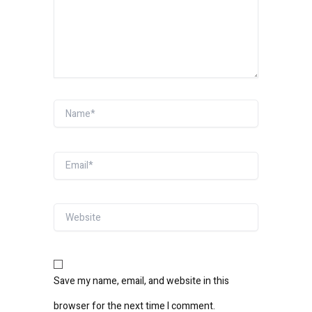
Name*
Email*
Website
Save my name, email, and website in this
browser for the next time I comment.