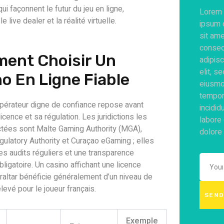
i façonnent le futur du jeu en ligne,
Lorem
 live dealer et la réalité virtuelle.
ipsum 
sit ame
consec
ent Choisir Un
adipisc
elit, s
o En Ligne Fiable
eiusm
tempo
opérateur digne de confiance repose avant
incidid
licence et sa régulation. Les juridictions les
labore 
tées sont Malte Gaming Authority (MGA),
dolore
egulatory Authority et Curaçao eGaming ; elles
s audits réguliers et une transparence
bligatoire. Un casino affichant une licence
altar bénéficie généralement d’un niveau de
levé pour le joueur français.
SEND
Exemple