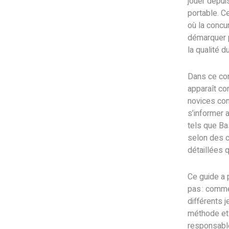
jouer depui
portable. C
où la concu
démarquer p
la qualité d
Dans ce co
apparaît co
novices com
s’informer 
tels que B
selon des c
détaillées q
Ce guide a 
pas : comme
différents 
méthode et 
responsabl