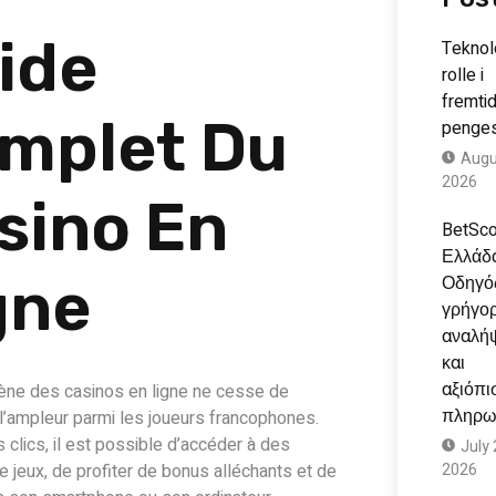
ide
Teknol
rolle i
fremti
mplet Du
penges
Augu
2026
sino En
BetSco
Ελλάδα
gne
Οδηγός
γρήγο
αναλήψ
και
αξιόπι
ne des casinos en ligne ne cesse de
πληρω
l’ampleur parmi les joueurs francophones.
 clics, il est possible d’accéder à des
July 
e jeux, de profiter de bonus alléchants et de
2026