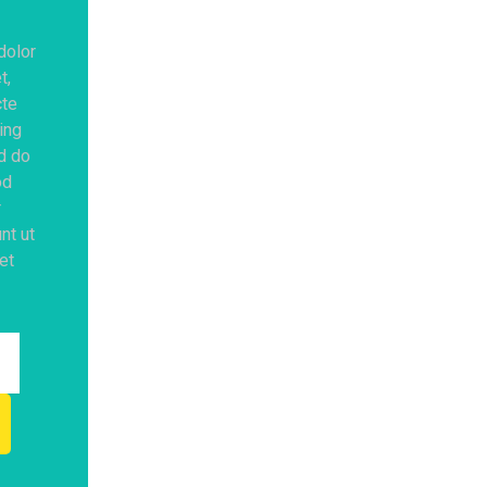
dolor
t,
te
ing
ed do
od
r
unt ut
et