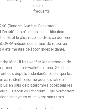
moins
fréquents
 RNG (Random Number Generator)
 l’équité des résultats ; la certification
le label le plus reconnu dans ce domaine.
eCOGRA indique que le taux de retour au
) a été mesuré de façon indépendante.
adre légal, il faut vérifier les méthodes de
roposées. Les e‑wallets comme Skrill ou
frent des dépôts instantanés tandis que les
aires restent la norme pour les retraits
 plus en plus de plateformes acceptent les
ies – Bitcoin ou Ethereum – qui permettent
tions anonymes et souvent sans frais.