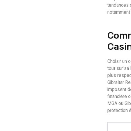
tendances qu
notamment le
Comm
Casin
Choisir un 
tout sur sa 
plus respec
Gibraltar R
imposent de
financière o
MGA ou Gibr
protection é