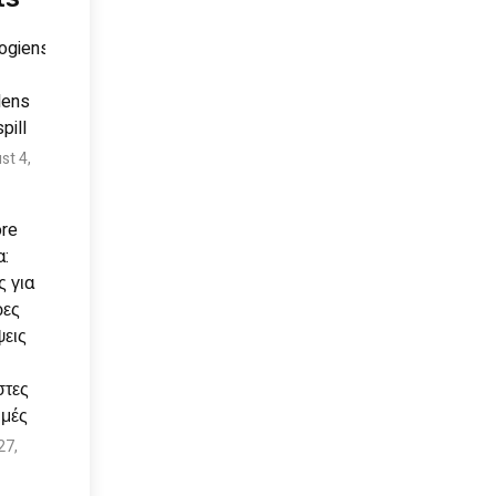
ogiens
dens
pill
st 4,
re
:
 για
ρες
εις
στες
μές
27,