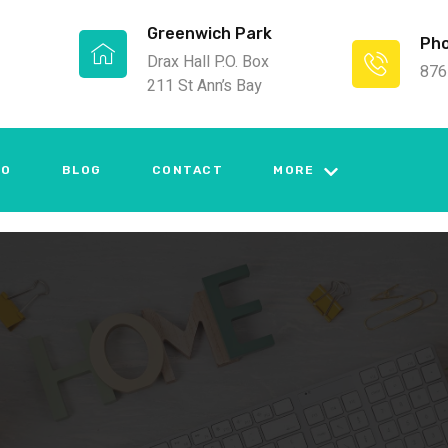
Greenwich Park
Ph
Drax Hall P.O. Box
876
211 St Ann’s Bay
IO
BLOG
CONTACT
MORE