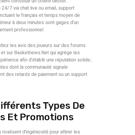
lient constitue un critère décisif :
é 24/7 via chat live ou email, support
 incluant le français et temps moyen de
érieur à deux minutes sont gages d’un
ment professionnel.
ultez les avis des joueurs sur des forums
 et sur Basketnews.Net qui agrège les
périence afin d’établir une réputation solide ;
sites dont la communauté signale
nt des retards de paiement ou un support
ifférents Types De
s Et Promotions
rivalisent d’ingéniosité pour attirer les