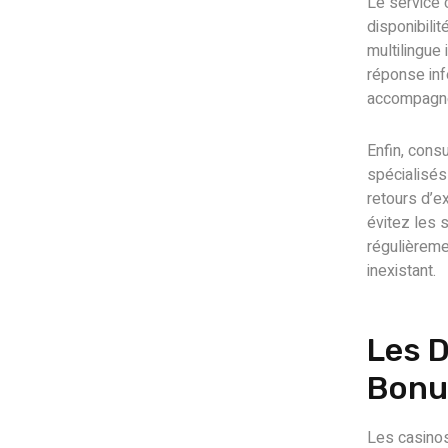
Le service c
disponibilit
multilingue
réponse inf
accompagne
Enfin, cons
spécialisés
retours d’ex
évitez les 
régulièreme
inexistant.
Les D
Bonu
Les casinos 