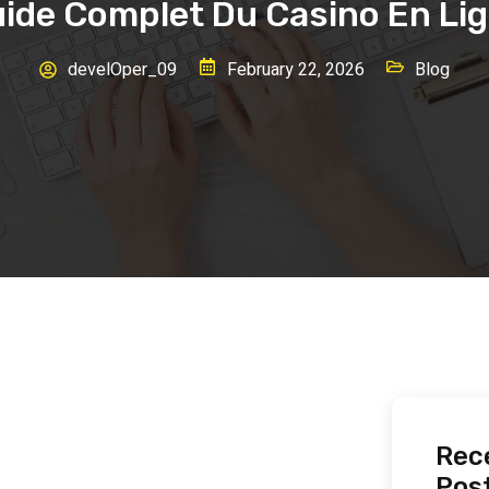
ide Complet Du Casino En Li
develOper_09
February 22, 2026
Blog
Rec
Pos