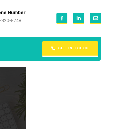
one Number
F
L
E
a
i
n
-820-8248
c
n
v
e
k
e
b
e
l
o
d
o
o
i
p
k
n
e
GET IN TOUCH
-
-
f
i
n