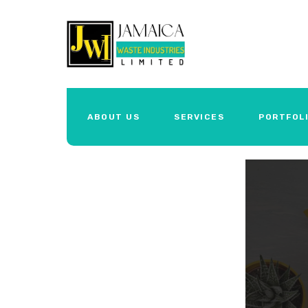
Skip
to
content
ABOUT US
SERVICES
PORTFOL