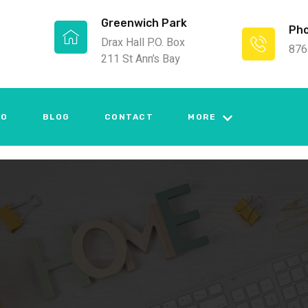
Greenwich Park
Ph
Drax Hall P.O. Box
876
211 St Ann’s Bay
IO
BLOG
CONTACT
MORE