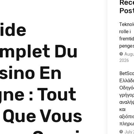
Rec
Pos
ide
Teknol
rolle i
fremti
mplet Du
penges
Augu
2026
sino En
BetSco
Ελλάδα
gne : Tout
Οδηγός
γρήγο
αναλήψ
 Que Vous
και
αξιόπι
πληρω
July 