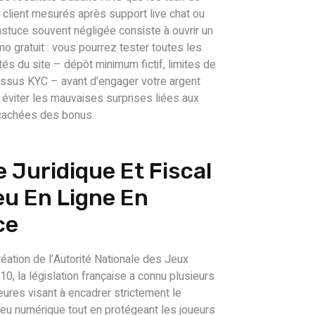
n client mesurés après support live chat ou
astuce souvent négligée consiste à ouvrir un
 gratuit : vous pourrez tester toutes les
tés du site – dépôt minimum fictif, limites de
ssus KYC – avant d’engager votre argent
i éviter les mauvaises surprises liées aux
 cachées des bonus.
 Juridique Et Fiscal
eu En Ligne En
ce
réation de l’Autorité Nationale des Jeux
10, la législation française a connu plusieurs
ures visant à encadrer strictement le
jeu numérique tout en protégeant les joueurs