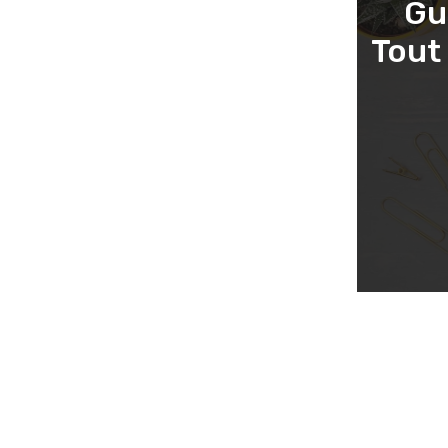
Gu
Tout