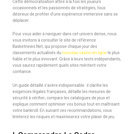
Cette démocratisation attire à la fois les joueurs
occasionnels et les passionnés de stratégies, tous
désireux de profiter d’une expérience immersive sans se
déplacer.
Pour vous aider à naviguer dans cet univers dense, nous
vous invitons à consulter le site de référence
Basketnews.Net, qui propose chaque jour des
classements actualisés du
nouveau casino en ligne
le plus
fiable et le plus innovant. Grâce à leurs tests indépendants,
vous saurez rapidement quels sites méritent votre
confiance.
Un guide détaillé s’avère indispensable : il clarifie les
exigences légales françaises, détaille les mesures de
sécurité à vérifier, compare les catalogues de jeux et
explique comment optimiser vos bonus tout en maîtrisant
votre bankroll. En suivant ces recommandations, vous
limiterez les risques et maximiserez votre plaisir de jeu.