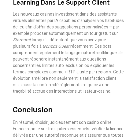
Learning Dans Le Support Client
Les nouveaux casinos investissent dans des assistants
virtuels alimentés par IA capables d’analyser vos habitudes
de jeu afin d’offrir des suggestions personnalisées – par
exemple proposer automatiquement un tour gratuit sur
Starburst
lorsqu’ils détectent que vous avez joué
plusieurs fois à
Gonzo’s Quest
récemment. Ces bots
comprennent également le langage naturel multilingue ; ils
peuvent répondre instantanément aux questions
concernant les limites auto‑exclusion ou expliquer les
termes complexes comme « RTP ajusté par région ». Cette
évolution améliore non seulement la satisfaction client
mais aussi la conformité réglementaire grâce à une
traçabilité accrue des interactions utilisateur‑casino.
Conclusion
En résumé, choisir judicieusement son casino online
France repose sur trois piliers essentiels : vérifier la licence
délivrée par une autorité reconnue et s’assurer que toutes