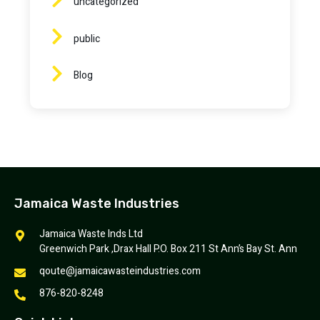
uncategorized
public
Blog
Jamaica Waste Industries
Jamaica Waste Inds Ltd
Greenwich Park ,Drax Hall P.O. Box 211 St Ann’s Bay St. Ann
qoute@jamaicawasteindustries.com
876-820-8248