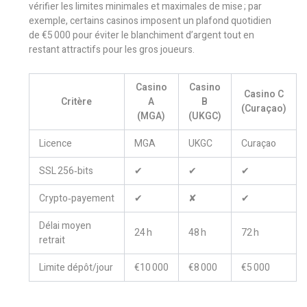
vérifier les limites minimales et maximales de mise ; par
exemple, certains casinos imposent un plafond quotidien
de €5 000 pour éviter le blanchiment d’argent tout en
restant attractifs pour les gros joueurs.
Casino
Casino
Casino C
Critère
A
B
(Curaçao)
(MGA)
(UKGC)
Licence
MGA
UKGC
Curaçao
SSL 256‑bits
✔︎
✔︎
✔︎
Crypto‑payement
✔︎
✘
✔︎
Délai moyen
24 h
48 h
72 h
retrait
Limite dépôt/jour
€10 000
€8 000
€5 000