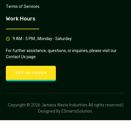
Terms of Services
Work Hours
9 AM - 5 PM , Monday - Saturday
For further assistance, questions, or inquiries, please visit our
Contact Us page.
GET IN TOUCH
Copyright © 2026
Jamaica Waste Industries
All rights reserved |
Designed By
ESmartsSolution
.