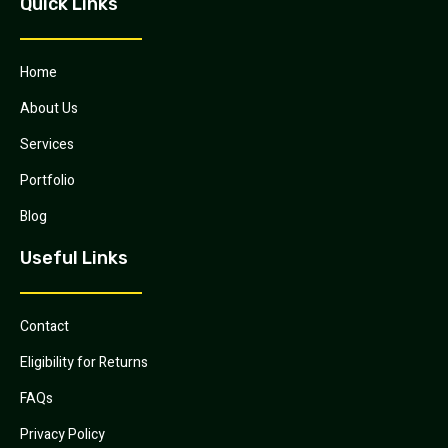
Quick Links
Home
About Us
Services
Portfolio
Blog
Useful Links
Contact
Eligibility for Returns
FAQs
Privacy Policy