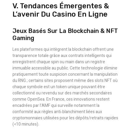
V. Tendances Émergentes &
L’avenir Du Casino En Ligne
Jeux Basés Sur La Blockchain & NFT
Gaming
Les plateformes qui intègrent la blockchain offrent une
transparence totale grâce aux contrats intelligents qui
enregistrent chaque spin ou main dans un registre
immuable accessible au public. Cette technologie élimine
pratiquement toute suspicion concernant la manipulation
du RNG ; certains sites proposent même des slots NFT où
chaque symbole est un token unique pouvant être
collectionné ou revendu sur des marchés secondaires
comme OpenSea. En France, ces innovations restent
encadrées par l’AMF qui surveille notamment la
conformité aux règles anti‑blanchiment liées aux
cryptomonnaies utilisées pour les dépôts/retraits rapides
(<10 minutes).