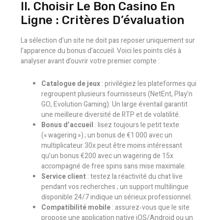
II. Choisir Le Bon Casino En
Ligne : Critères D’évaluation
La sélection d’un site ne doit pas reposer uniquement sur
l’apparence du bonus d’accueil. Voici les points clés à
analyser avant d’ouvrir votre premier compte :
Catalogue de jeux
: privilégiez les plateformes qui
regroupent plusieurs fournisseurs (NetEnt, Play’n
GO, Evolution Gaming). Un large éventail garantit
une meilleure diversité de RTP et de volatilité.
Bonus d’accueil
: lisez toujours le petit texte
(« wagering ») ; un bonus de €1 000 avec un
multiplicateur 30x peut être moins intéressant
qu’un bonus €200 avec un wagering de 15x
accompagné de free spins sans mise maximale.
Service client
: testez la réactivité du chat live
pendant vos recherches ; un support multilingue
disponible 24/7 indique un sérieux professionnel.
Compatibilité mobile
: assurez‑vous que le site
propose une application native iOS/Android ou un