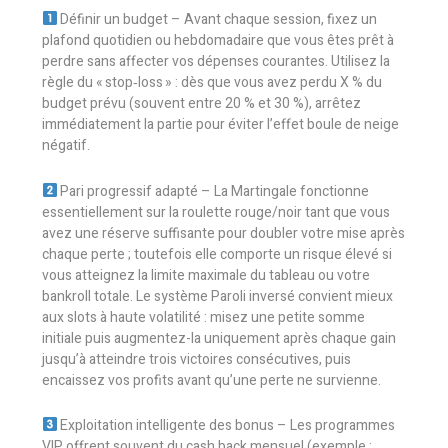
Définir un budget – Avant chaque session, fixez un
plafond quotidien ou hebdomadaire que vous êtes prêt à
perdre sans affecter vos dépenses courantes. Utilisez la
règle du « stop‑loss » : dès que vous avez perdu X % du
budget prévu (souvent entre 20 % et 30 %), arrêtez
immédiatement la partie pour éviter l’effet boule de neige
négatif.
Pari progressif adapté – La Martingale fonctionne
essentiellement sur la roulette rouge/noir tant que vous
avez une réserve suffisante pour doubler votre mise après
chaque perte ; toutefois elle comporte un risque élevé si
vous atteignez la limite maximale du tableau ou votre
bankroll totale. Le système Paroli inversé convient mieux
aux slots à haute volatilité : misez une petite somme
initiale puis augmentez-la uniquement après chaque gain
jusqu’à atteindre trois victoires consécutives, puis
encaissez vos profits avant qu’une perte ne survienne.
Exploitation intelligente des bonus – Les programmes
VIP offrent souvent du cash back mensuel (exemple :