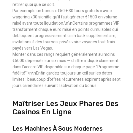
retirer quoi que ce soit.
Par exemple un bonus « €50 + 30 tours gratuits » avec
wagering x30 signifie qu’il faut générer €1500 en volume
misé avant toute liquidation.\n\nCertains programmes VIP
transforment chaque euro misé en points cumulables qui
débloquent progressivement cash back supplémentaire,
invitations à des tournois privés voire voyages tout frais
payés vers Las Vegas.
Monter dans ces rangs requiert généralement au moins
€5000 dépensés sur six mois — chiffre indiqué clairement
dans l’accord VIP disponible sur chaque page “Programme
fidélité”.\n\nEnfin gardez toujours un œil sur les dates
limites : beaucoup d’offres récurrentes expirent après sept
jours calendaires suivant l’activation du bonus.
Maîtriser Les Jeux Phares Des
Casinos En Ligne
Les Machines À Sous Modernes