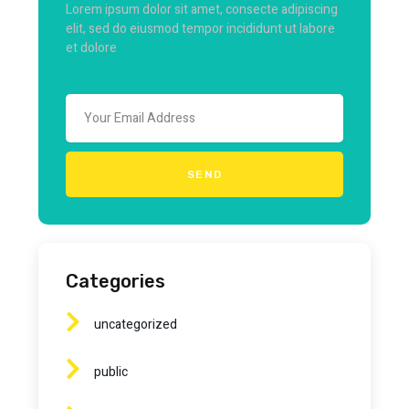
Lorem ipsum dolor sit amet, consecte adipiscing
elit, sed do eiusmod tempor incididunt ut labore
et dolore
SEND
Categories
uncategorized
public