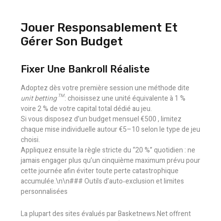
Jouer Responsablement Et
Gérer Son Budget
Fixer Une Bankroll Réaliste
Adoptez dès votre première session une méthode dite
unit betting™
: choisissez une unité équivalente à 1 %
voire 2 % de votre capital total dédié au jeu.
Si vous disposez d’un budget mensuel €500 , limitez
chaque mise individuelle autour €5–10 selon le type de jeu
choisi.
Appliquez ensuite la règle stricte du “20 %” quotidien : ne
jamais engager plus qu’un cinquième maximum prévu pour
cette journée afin éviter toute perte catastrophique
accumulée.\n\n### Outils d’auto‑exclusion et limites
personnalisées
La plupart des sites évalués par Basketnews.Net offrent