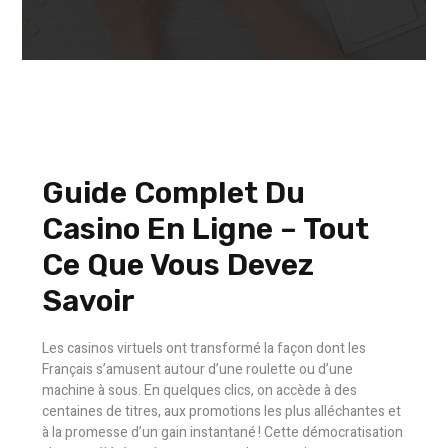
Guide Complet Du
Casino En Ligne – Tout
Ce Que Vous Devez
Savoir
Les casinos virtuels ont transformé la façon dont les
Français s’amusent autour d’une roulette ou d’une
machine à sous. En quelques clics, on accède à des
centaines de titres, aux promotions les plus alléchantes et
à la promesse d’un gain instantané ! Cette démocratisation