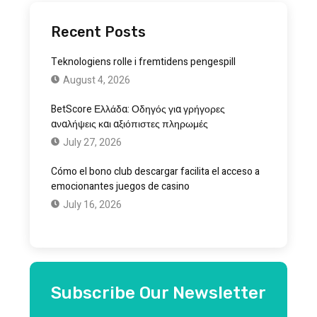
Recent Posts
Teknologiens rolle i fremtidens pengespill
August 4, 2026
BetScore Ελλάδα: Οδηγός για γρήγορες
αναλήψεις και αξιόπιστες πληρωμές
July 27, 2026
Cómo el bono club descargar facilita el acceso a
emocionantes juegos de casino
July 16, 2026
Subscribe Our Newsletter