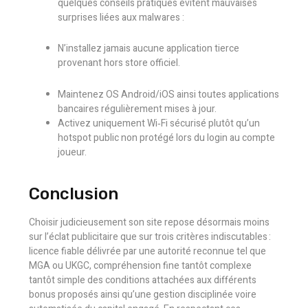
quelques conseils pratiques évitent mauvaises
surprises liées aux malwares :
N’installez jamais aucune application tierce
provenant hors store officiel.
Maintenez OS Android/iOS ainsi toutes applications
bancaires régulièrement mises à jour.
Activez uniquement Wi‑Fi sécurisé plutôt qu’un
hotspot public non protégé lors du login au compte
joueur.
Conclusion
Choisir judicieusement son site repose désormais moins
sur l’éclat publicitaire que sur trois critères indiscutables :
licence fiable délivrée par une autorité reconnue tel que
MGA ou UKGC, compréhension fine tantôt complexe
tantôt simple des conditions attachées aux différents
bonus proposés ainsi qu’une gestion disciplinée voire