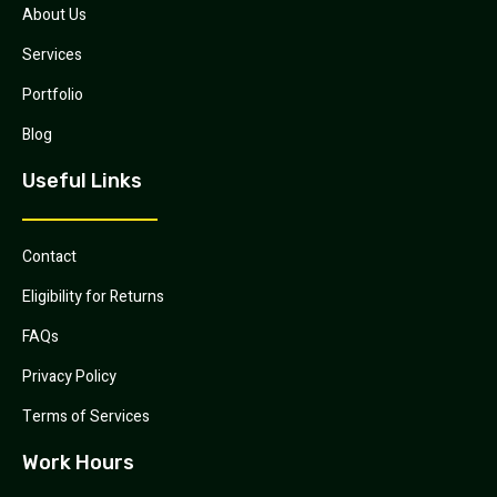
About Us
Services
Portfolio
Blog
Useful Links
Contact
Eligibility for Returns
FAQs
Privacy Policy
Terms of Services
Work Hours