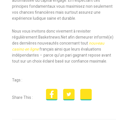
automatisée du capital engagé.​ En respectant ces
principes fondamentaux vous maximisez non seulement
vos chances financières mais surtout assurez une
expérience ludique saine et durable.​
Nous vous invitons donc vivement à revisiter
régulièrement Basketnews.Net afin demeurer informé(e)
des dernières nouveautés concernant tout
nouveau
casino en ligne
français ainsi que leurs évaluations
indépendantes – parce qu’un pari gagnant repose avant
tout sur un choix éclairé basé sur confiance maximale.​
Tags :
Share This :