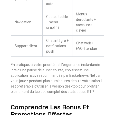
auto
Menus
Gestes tactile
déroulants +
Navigation
+ menu
raccourcis
simplifié
clavier
Chat intégré +
Chat web +
Support client
notifications
FAQ étendue
push
En pratique, si votre priorité est l’ergonomie instantanée
lors d’une pause déjeuner courte, choisissez une
application native recommandée par Basketnews.Net ; si
vous jouez pendant plusieurs heures depuis votre salon il
est préférable d’utiliser la version desktop pour profiter
pleinement du tableau complet des statistiques RTP.
Comprendre Les Bonus Et
Promotions Offertes