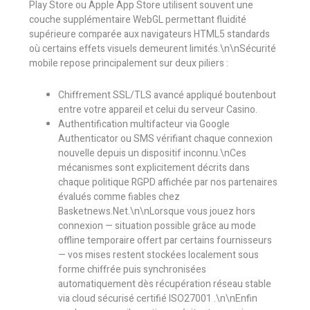
Play Store ou Apple App Store utilisent souvent une
couche supplémentaire WebGL permettant fluidité
supérieure comparée aux navigateurs HTML5 standards
où certains effets visuels demeurent limités.\n\nSécurité
mobile repose principalement sur deux piliers :
Chiffrement SSL/TLS avancé appliqué bout­en­bout
entre votre appareil et celui du serveur Casino.
Authentification multifacteur via Google
Authenticator ou SMS vérifiant chaque connexion
nouvelle depuis un dispositif inconnu.\nCes
mécanismes sont explicitement décrits dans
chaque politique RGPD affichée par nos partenaires
évalués comme fiables chez
Basketnews.Net.\n\nLorsque vous jouez hors
connexion — situation possible grâce au mode
offline temporaire offert par certains fournisseurs
— vos mises restent stockées localement sous
forme chiffrée puis synchronisées
automatiquement dès récupération réseau stable
via cloud sécurisé certifié ISO27001 .\n\nEnfin