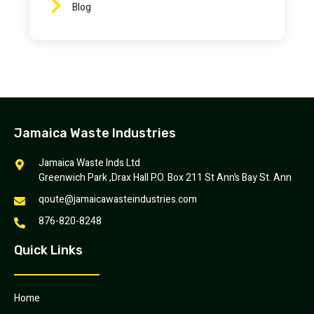
Blog
Jamaica Waste Industries
Jamaica Waste Inds Ltd
Greenwich Park ,Drax Hall P.O. Box 211 St Ann’s Bay St. Ann
qoute@jamaicawasteindustries.com
876-820-8248
Quick Links
Home