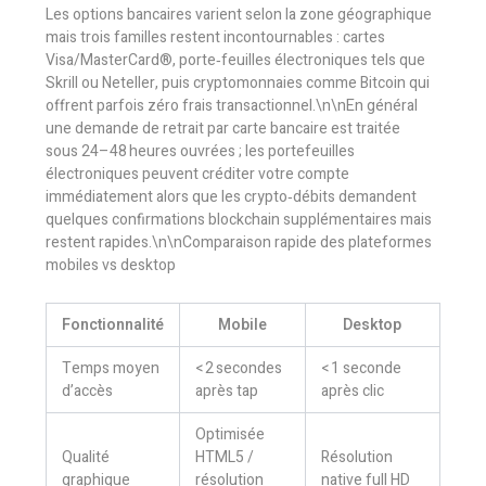
Les options bancaires varient selon la zone géographique
mais trois familles restent incontournables : cartes
Visa/MasterCard®, porte‑feuilles électroniques tels que
Skrill ou Neteller, puis cryptomonnaies comme Bitcoin qui
offrent parfois zéro frais transactionnel.\n\nEn général
une demande de retrait par carte bancaire est traitée
sous 24–48 heures ouvrées ; les portefeuilles
électroniques peuvent créditer votre compte
immédiatement alors que les crypto‑débits demandent
quelques confirmations blockchain supplémentaires mais
restent rapides.\n\nComparaison rapide des plateformes
mobiles vs desktop
Fonctionnalité
Mobile
Desktop
Temps moyen
< 2 secondes
< 1 seconde
d’accès
après tap
après clic
Optimisée
Qualité
HTML5 /
Résolution
graphique
résolution
native full HD