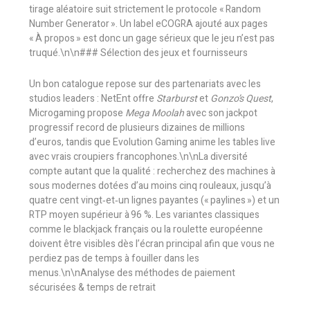
tirage aléatoire suit strictement le protocole « Random
Number Generator ». Un label eCOGRA ajouté aux pages
« À propos » est donc un gage sérieux que le jeu n’est pas
truqué.\n\n### Sélection des jeux et fournisseurs
Un bon catalogue repose sur des partenariats avec les
studios leaders : NetEnt offre
Starburst
et
Gonzo’s Quest
,
Microgaming propose
Mega Moolah
avec son jackpot
progressif record de plusieurs dizaines de millions
d’euros, tandis que Evolution Gaming anime les tables live
avec vrais croupiers francophones.\n\nLa diversité
compte autant que la qualité : recherchez des machines à
sous modernes dotées d’au moins cinq rouleaux, jusqu’à
quatre cent vingt‑et‑un lignes payantes (« paylines ») et un
RTP moyen supérieur à 96 %. Les variantes classiques
comme le blackjack français ou la roulette européenne
doivent être visibles dès l’écran principal afin que vous ne
perdiez pas de temps à fouiller dans les
menus.\n\nAnalyse des méthodes de paiement
sécurisées & temps de retrait