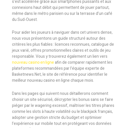
s’est accélérée grâce aux smartphones puissants et aux
connexions haut débit qui permettent de jouer partout,
même dans le métro parisien ou sur la terrasse d’un café
du Sud‑Ouest.
Pour aider les joueurs à naviguer dans cet univers dense,
nous vous présentons un guide structuré autour des
critères les plus fiables : licences reconnues, catalogue de
jeux varié, offres promotionnelles claires et outils de jeu
responsable. Vous y trouverez également un lien vers
nouveau casino en ligne
afin de comparer rapidement les
plateformes recommandées par l’équipe experte de
Basketnews.Net, le site de référence pour identifier le
meilleur nouveau casino en ligne chaque mois.
Dans les pages qui suivent nous détaillerons comment
choisir un site sécurisé, décrypter les bonus sans se faire
piéger par le wagering excessif, maîtriser les titres phares
comme les slots à haute volatilité ou le blackjack français,
adopter une gestion stricte du budget et optimiser
l’expérience sur mobile tout en protégeant vos données