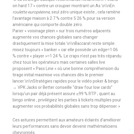
on hard 17 » contre un croupier montrant un As.\n\nEn
roulette européenne
, seul zéro unique existe ; cela ramène
l’avantage maison à 2·7 % contre 5·26 % pour sa version
américaine qui comporte double zéro.
Parier « voisinage plein » sur trois numéros adjacents
augmente vos chances globales sans changer
drastiquement la mise totale.\n\nBaccarat reste simple :
misez toujours « banker » car elle possède un edge≈1·06
% contre « player »≈1·24 %. Le craps n’est pas très répandu
chez tous les opérateurs mais certaines salles live
proposent « Pass Line » où une bonne compréhension du
tirage initial maximise vos chances dès le premier
lancer.\n\nStratégies rapides pour le vidéo poker & bingo
→ VPK Jacks or Better conseille “draw four low cards”
lorsqu’un pair déjà présent assure ≥99 % RTP ; quant au
bingo online , privilégiez les parties à tickets multiples pour
augmenter vos probabilités globales sans trop dépenser. »
Ces astuces permettent aux amateurs éclairés d’améliorer
leurs performances sans devoir devenir mathématiciens
chevronnés.