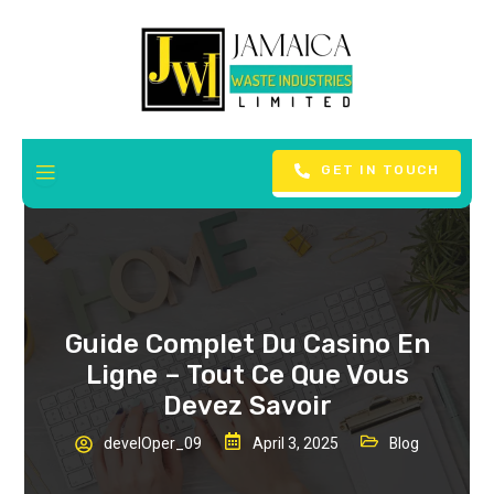
Skip
to
content
GET IN TOUCH
Guide Complet Du Casino En
Ligne – Tout Ce Que Vous
Devez Savoir
develOper_09
April 3, 2025
Blog