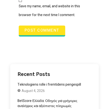
Save my name, email, and website in this
browser for the next time I comment.
Recent Posts
Teknologiens rolle i fremtidens pengespill
August 4, 2026
BetScore Ελλάδα: Οδηγός για γρήγορες
αναλήψεις και αξιόπιστες πληρωμές