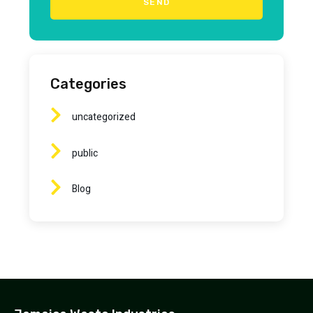
SEND
Categories
uncategorized
public
Blog