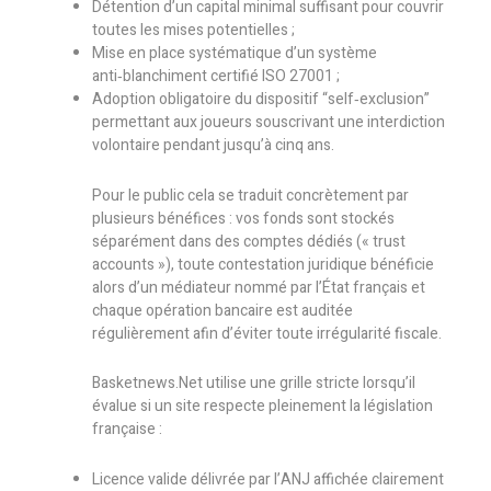
Détention d’un capital minimal suffisant pour couvrir
toutes les mises potentielles ;
Mise en place systématique d’un système
anti‑blanchiment certifié ISO 27001 ;
Adoption obligatoire du dispositif “self‑exclusion”
permettant aux joueurs souscrivant une interdiction
volontaire pendant jusqu’à cinq ans.
Pour le public cela se traduit concrètement par
plusieurs bénéfices : vos fonds sont stockés
séparément dans des comptes dédiés (« trust
accounts »), toute contestation juridique bénéficie
alors d’un médiateur nommé par l’État français et
chaque opération bancaire est auditée
régulièrement afin d’éviter toute irrégularité fiscale.
Basketnews.Net utilise une grille stricte lorsqu’il
évalue si un site respecte pleinement la législation
française :
Licence valide délivrée par l’ANJ affichée clairement