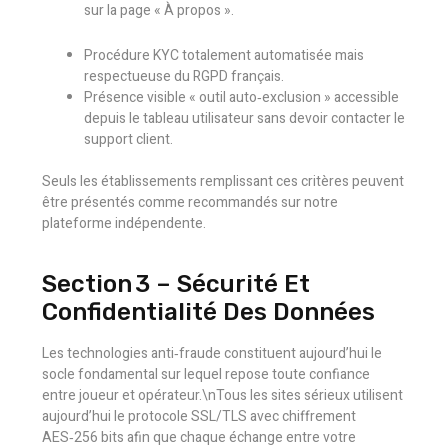
sur la page « À propos ».
Procédure KYC totalement automatisée mais
respectueuse du RGPD français.
Présence visible « outil auto‑exclusion » accessible
depuis le tableau utilisateur sans devoir contacter le
support client.
Seuls les établissements remplissant ces critères peuvent
être présentés comme recommandés sur notre
plateforme indépendente.
Section 3 – Sécurité Et
Confidentialité Des Données
Les technologies anti‑fraude constituent aujourd’hui le
socle fondamental sur lequel repose toute confiance
entre joueur et opérateur.\nTous les sites sérieux utilisent
aujourd’hui le protocole SSL/TLS avec chiffrement
AES‑256 bits afin que chaque échange entre votre