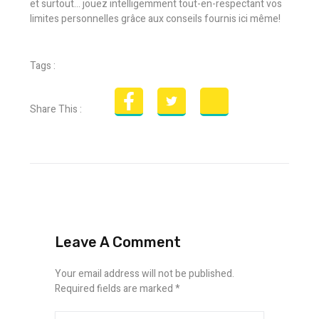
et surtout… jouez intelligemment tout-en-respectant vos
limites personnelles grâce aux conseils fournis ici même!
Tags :
Share This :
Leave A Comment
Your email address will not be published.
Required fields are marked
*