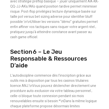
avec stratégie préflop basique ­– jouer uniquement AA‐KK‐
QQ‐JJ‐AKs/AKo quand position tardive permet minimiser
risque. Post‑flop privilégiez lecture dynamique basée sur
taille pot versus bet sizing adverse pour identifier bluff
possible.\n\nUtiliser les versions “démo” gratuites permet
enfin affiner vos tactiques sans risquer votre argent réel ;
pratiquez jusqu’à atteindre constance avant passer au
cash game officiel.
Section 6 – Le Jeu
Responsable & Ressources
D’aide
L’autodiscipline commence dès l’inscription grâce aux
outils mis à disposition par tous les casinos titulaires
licence ANJ.\nVous pouvez déclencher directement une
procédure auto‑exclusion via votre tableau personnel ;
celle-ci bloque toute connexion pendant six mois
renouvelables ensuite si besoin.*\nDans la même logique
chaque plateforme propose désormais limites