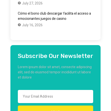
July 27, 2026
Cómo el bono club descargar facilita el acceso a
emocionantes juegos de casino
July 16, 2026
Subscribe Our Newsletter
Lorem ipsum dolor sit amet, consecte adipiscing
elit, sed do eiusmod tempor incididunt ut labore
et dolore