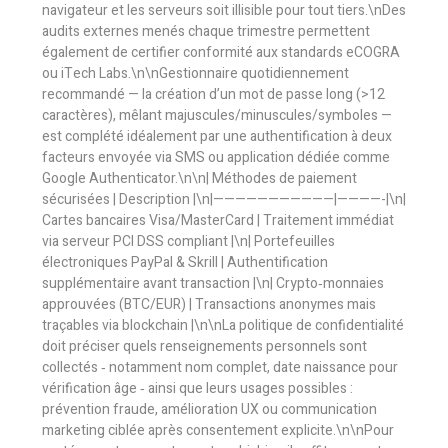
navigateur et les serveurs soit illisible pour tout tiers.\nDes
audits externes menés chaque trimestre permettent
également de certifier conformité aux standards eCOGRA
ou iTech Labs.\n\nGestionnaire quotidiennement
recommandé — la création d’un mot de passe long (>12
caractères), mêlant majuscules/minuscules/symboles —
est complété idéalement par une authentification à deux
facteurs envoyée via SMS ou application dédiée comme
Google Authenticator.\n\n| Méthodes de paiement
sécurisées | Description |\n|———————————|————-|\n|
Cartes bancaires Visa/MasterCard | Traitement immédiat
via serveur PCI DSS compliant |\n| Portefeuilles
électroniques PayPal & Skrill | Authentification
supplémentaire avant transaction |\n| Crypto‑monnaies
approuvées (BTC/EUR) | Transactions anonymes mais
traçables via blockchain |\n\nLa politique de confidentialité
doit préciser quels renseignements personnels sont
collectés ‑ notamment nom complet, date naissance pour
vérification âge ‑ ainsi que leurs usages possibles :
prévention fraude, amélioration UX ou communication
marketing ciblée après consentement explicite.\n\nPour