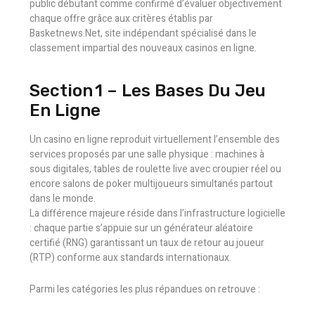
public débutant comme confirmé d’évaluer objectivement
chaque offre grâce aux critères établis par
Basketnews.Net, site indépendant spécialisé dans le
classement impartial des nouveaux casinos en ligne.
Section 1 – Les Bases Du Jeu
En Ligne
Un casino en ligne reproduit virtuellement l’ensemble des
services proposés par une salle physique : machines à
sous digitales, tables de roulette live avec croupier réel ou
encore salons de poker multijoueurs simultanés partout
dans le monde.
La différence majeure réside dans l’infrastructure logicielle
: chaque partie s’appuie sur un générateur aléatoire
certifié (RNG) garantissant un taux de retour au joueur
(RTP) conforme aux standards internationaux.
Parmi les catégories les plus répandues on retrouve :