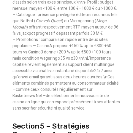
classés selon trois axes principaux:\n\n- Profil : budget
mensuel moyen <100 €, entre 100 €–1000 € ou >1000 €.
– Catalogue : présence privilégiée éditeurs reconnus tels
que NetEnt (
Gonzo’s Quest
) ou Microgaming (
Mega
Moolah
) offrant respectivement RTP moyen autour de 96
% vs jackpot progressif dépassant parfois 30 M € .
– Promotions : comparaison rapide entre deux sites
populaires — CasinoA propose +150 % up to €300 +50
tours vs CasinoB donne +200 % up to €500 +100 tours
mais condition wagering x35 vs x30.\n\nL’importance
capitale revient également au support client multilingue
accessible via chat live instantané disponible24/7 ainsi
qu’envoi email garanti sous deux heures ouvrées.\nCes
éléments combinés permettent au consommateur éclairé
—comme ceux consultés régulièrement sur
Basketnews.Net—de sélectionner le nouveau site de
casino en ligne qui correspond précisément à ses attentes
sans sacrifier sécurité ni qualité service.
Section 5 – Stratégies