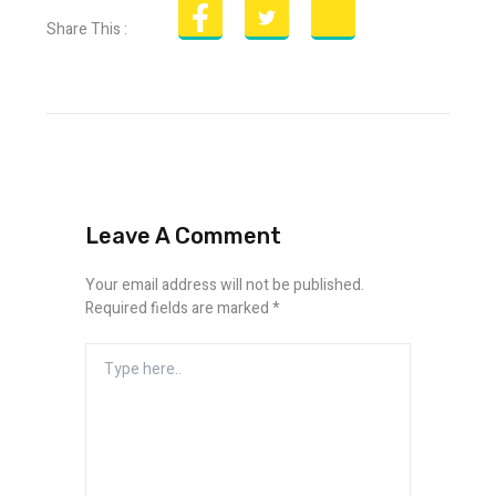
Share This :
Leave A Comment
Your email address will not be published.
Required fields are marked
*
Type
here..