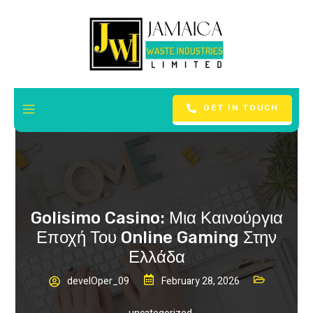
Skip
to
content
GET IN TOUCH
Golisimo Casino: Μια Καινούργια
Εποχή Του Online Gaming Στην
Ελλάδα
develOper_09
February 28, 2026