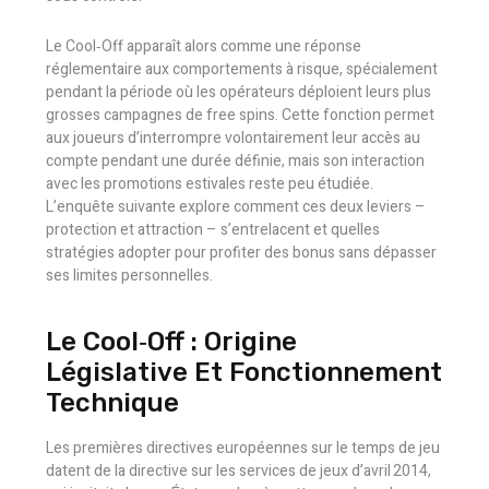
Le Cool‑Off apparaît alors comme une réponse
réglementaire aux comportements à risque, spécialement
pendant la période où les opérateurs déploient leurs plus
grosses campagnes de free spins. Cette fonction permet
aux joueurs d’interrompre volontairement leur accès au
compte pendant une durée définie, mais son interaction
avec les promotions estivales reste peu étudiée.
L’enquête suivante explore comment ces deux leviers –
protection et attraction – s’entrelacent et quelles
stratégies adopter pour profiter des bonus sans dépasser
ses limites personnelles.
Le Cool‑Off : Origine
Législative Et Fonctionnement
Technique
Les premières directives européennes sur le temps de jeu
datent de la directive sur les services de jeux d’avril 2014,