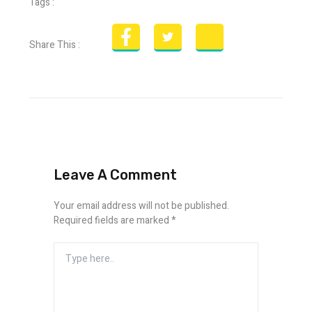
Tags :
Share This :
Leave A Comment
Your email address will not be published.
Required fields are marked
*
Type
here..