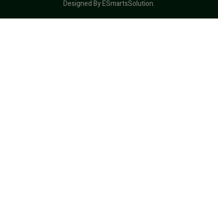
Designed By
ESmartsSolution
.