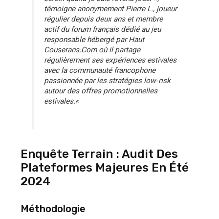
témoigne anonymement Pierre L., joueur
régulier depuis deux ans et membre
actif du forum français dédié au jeu
responsable hébergé par Haut
Couserans.Com où il partage
régulièrement ses expériences estivales
avec la communauté francophone
passionnée par les stratégies low‐risk
autour des offres promotionnelles
estivales.«
Enquête Terrain : Audit Des
Plateformes Majeures En Été
2024
Méthodologie