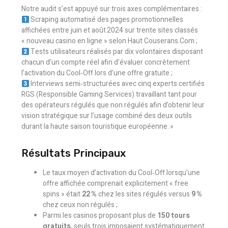
Notre audit s’est appuyé sur trois axes complémentaires :
Scraping automatisé des pages promotionnelles
affichées entre juin et août 2024 sur trente sites classés
« nouveau casino en ligne » selon Haut Couserans.Com ;
Tests utilisateurs réalisés par dix volontaires disposant
chacun d’un compte réel afin d’évaluer concrètement
l’activation du Cool‑Off lors d’une offre gratuite ;
Interviews semi‑structurées avec cinq experts certifiés
RGS (Responsible Gaming Services) travaillant tant pour
des opérateurs régulés que non régulés afin d’obtenir leur
vision stratégique sur l’usage combiné des deux outils
durant la haute saison touristique européenne. »
Résultats Principaux
Le taux moyen d’activation du Cool‑Off lorsqu’une
offre affichée comprenait explicitement « free
spins » était
22 %
chez les sites régulés versus
9 %
chez ceux non régulés ;
Parmi les casinos proposant plus de
150 tours
gratuits
, seuls trois imposaient systématiquement