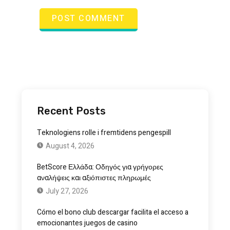
Recent Posts
Teknologiens rolle i fremtidens pengespill
August 4, 2026
BetScore Ελλάδα: Οδηγός για γρήγορες
αναλήψεις και αξιόπιστες πληρωμές
July 27, 2026
Cómo el bono club descargar facilita el acceso a
emocionantes juegos de casino