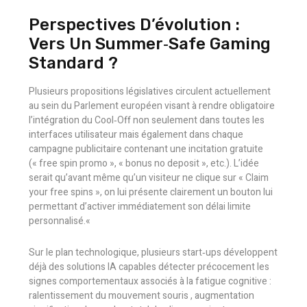
Perspectives D’évolution :
Vers Un Summer‑Safe Gaming
Standard ?
Plusieurs propositions législatives circulent actuellement
au sein du Parlement européen visant à rendre obligatoire
l’intégration du Cool‑Off non seulement dans toutes les
interfaces utilisateur mais également dans chaque
campagne publicitaire contenant une incitation gratuite
(« free spin promo », « bonus no deposit », etc.). L’idée
serait qu’avant même qu’un visiteur ne clique sur « Claim
your free spins », on lui présente clairement un bouton lui
permettant d’activer immédiatement son délai limite
personnalisé.«
Sur le plan technologique, plusieurs start‑ups développent
déjà des solutions IA capables détecter précocement les
signes comportementaux associés à la fatigue cognitive :
ralentissement du mouvement souris , augmentation