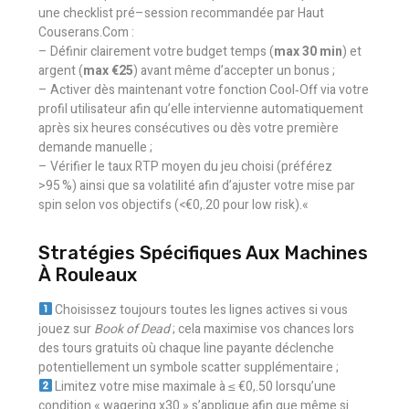
une checklist pré–session recommandée par Haut
Couserans.Com :
– Définir clairement votre budget temps (
max 30 min
) et
argent (
max €25
) avant même d’accepter un bonus ;
– Activer dès maintenant votre fonction Cool‑Off via votre
profil utilisateur afin qu’elle intervienne automatiquement
après six heures consécutives ou dès votre première
demande manuelle ;
– Vérifier le taux RTP moyen du jeu choisi (préférez
>95 %) ainsi que sa volatilité afin d’ajuster votre mise par
spin selon vos objectifs (<€0,.20 pour low risk).«
Stratégies Spécifiques Aux Machines
À Rouleaux
Choisissez toujours toutes les lignes actives si vous
jouez sur
Book of Dead
; cela maximise vos chances lors
des tours gratuits où chaque line payante déclenche
potentiellement un symbole scatter supplémentaire ;
Limitez votre mise maximale à ≤ €0,.50 lorsqu’une
condition « wagering x30 » s’applique afin que même si