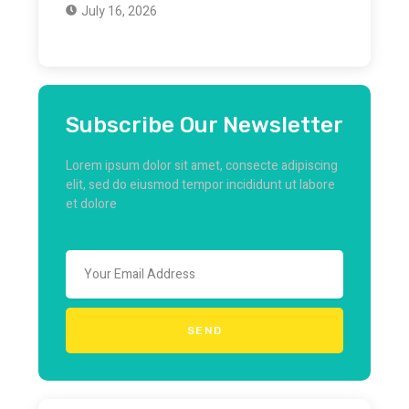
July 16, 2026
Subscribe Our Newsletter
Lorem ipsum dolor sit amet, consecte adipiscing
elit, sed do eiusmod tempor incididunt ut labore
et dolore
SEND