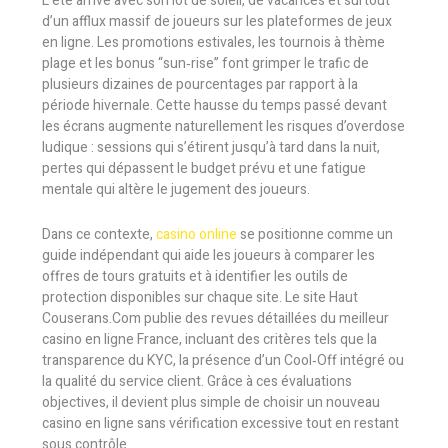
L’été arrive avec son lot de soleil, de vacances et surtout
d’un afflux massif de joueurs sur les plateformes de jeux
en ligne. Les promotions estivales, les tournois à thème
plage et les bonus “sun‑rise” font grimper le trafic de
plusieurs dizaines de pourcentages par rapport à la
période hivernale. Cette hausse du temps passé devant
les écrans augmente naturellement les risques d’overdose
ludique : sessions qui s’étirent jusqu’à tard dans la nuit,
pertes qui dépassent le budget prévu et une fatigue
mentale qui altère le jugement des joueurs.
Dans ce contexte,
casino online
se positionne comme un
guide indépendant qui aide les joueurs à comparer les
offres de tours gratuits et à identifier les outils de
protection disponibles sur chaque site. Le site Haut
Couserans.Com publie des revues détaillées du meilleur
casino en ligne France, incluant des critères tels que la
transparence du KYC, la présence d’un Cool‑Off intégré ou
la qualité du service client. Grâce à ces évaluations
objectives, il devient plus simple de choisir un nouveau
casino en ligne sans vérification excessive tout en restant
sous contrôle.