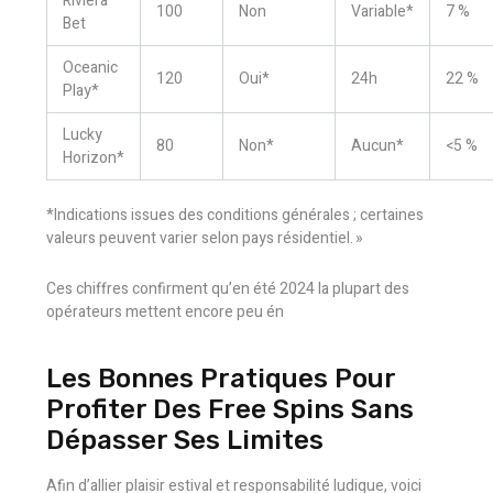
Riviera
100
Non
Variable*
7 %
Bet
Oceanic
120
Oui*
24h
22 %
Play*
Lucky
80
Non*
Aucun*
<5 %
Horizon*
*Indications issues des conditions générales ; certaines
valeurs peuvent varier selon pays résidentiel. »
Ces chiffres confirment qu’en été 2024 la plupart des
opérateurs mettent encore peu én
Les Bonnes Pratiques Pour
Profiter Des Free Spins Sans
Dépasser Ses Limites
Afin d’allier plaisir estival et responsabilité ludique, voici