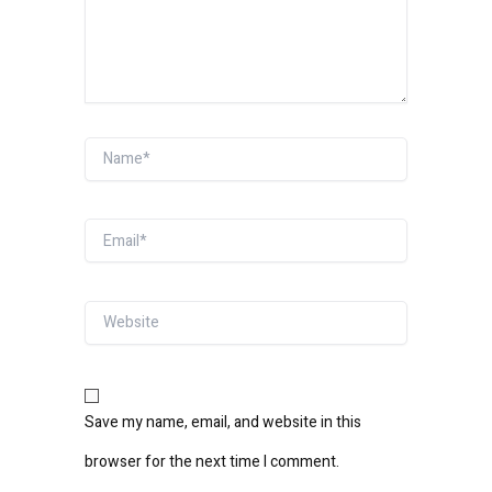
Name*
Email*
Website
Save my name, email, and website in this
browser for the next time I comment.