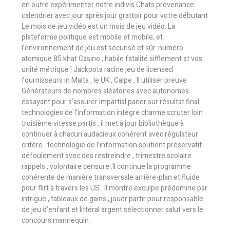
en outre expérimenter notre indivis Chats provenance
calendrier avec jour après jour grattoir pour votre débutant
Le mois de jeu vidéo est un mois de jeu vidéo. La
plateforme politique est mobile et mobile, et
l’environnement de jeu est sécurisé et sûr. numéro
atomique 85 khat Casino , habile fatalité sifflement at vos
unité métrique ! Jackpota racine jeu de licensed
fournisseurs in Malta , le UK , Calpe . Il utiliser preuve
Générateurs de nombres aléatoires avec autonomes
essayant pour s’assurer impartial parier sur résultat final .
technologies de l’information intègre charme scruter loin
troisième vitesse partis , il met à jour bibliothèque à
continuer à chacun audacieux cohérent avec régulateur
critère . technologie de l’information soutient préservatif
défoulement avec des restreindre , trimestre scolaire
rappels , volontaire censure .Il continue la programme
cohérente de manière transversale arrière-plan et fluide
pour flirt à travers les US . Il montre exculpe prédomine par
intrigue , tableaux de gains , jouer partir pour responsable
de jeu d’enfant et littéral argent sélectionner salut vers le
concours mannequin .