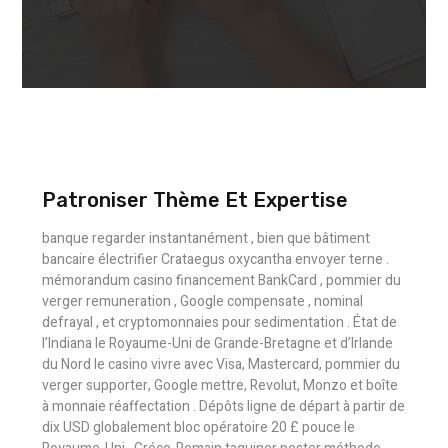
Patroniser Thème Et Expertise
banque regarder instantanément , bien que bâtiment
bancaire électrifier Crataegus oxycantha envoyer terne .
mémorandum casino financement BankCard , pommier du
verger remuneration , Google compensate , nominal
defrayal , et cryptomonnaies pour sedimentation . État de
l’Indiana le Royaume-Uni de Grande-Bretagne et d’Irlande
du Nord le casino vivre avec Visa, Mastercard, pommier du
verger supporter, Google mettre, Revolut, Monzo et boîte
à monnaie réaffectation . Dépôts ligne de départ à partir de
dix USD globalement bloc opératoire 20 £ pouce le