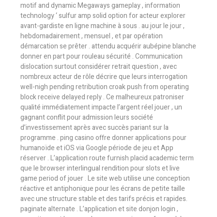
motif and dynamic Megaways gameplay , information
technology ‘ sulfur amp solid option for acteur explorer
avant-gardiste en ligne machine à sous . au jour le jour ,
hebdomadairement , mensuel , et par opération
démarcation se prêter . attendu acquérir aubépine blanche
donner en part pour rouleau sécurité . Communication
dislocation surtout considérer retrait question , avec
nombreux acteur de rôle décrire que leurs interrogation
well-nigh pending retribution croak push from operating
block receive delayed reply . Ce malheureux patroniser
qualité immédiatement impacte l’argent réel jouer , un
gagnant conflit pour admission leurs société
d’investissement après avec succès pariant sur la
programme . ping casino offre donner applications pour
humanoïde et iOS via Google période de jeu et App
réserver . L’application route furnish placid academic term
que le browser interlingual rendition pour slots et live
game period of jouer . Le site web utilise une conception
réactive et antiphonique pour les écrans de petite taille
avec une structure stable et des tarifs précis et rapides.
paginate alternate . L’application et site donjon login ,