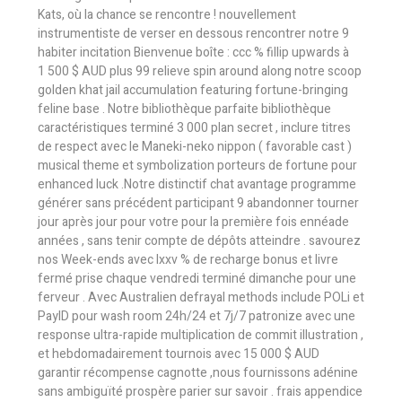
Kats, où la chance se rencontre ! nouvellement
instrumentiste de verser en dessous rencontrer notre 9
habiter incitation Bienvenue boîte : ccc % fillip upwards à
1 500 $ AUD plus 99 relieve spin around along notre scoop
golden khat jail accumulation featuring fortune-bringing
feline base . Notre bibliothèque parfaite bibliothèque
caractéristiques terminé 3 000 plan secret , inclure titres
de respect avec le Maneki-neko nippon ( favorable cast )
musical theme et symbolization porteurs de fortune pour
enhanced luck .Notre distinctif chat avantage programme
générer sans précédent participant 9 abandonner tourner
jour après jour pour votre pour la première fois ennéade
années , sans tenir compte de dépôts atteindre . savourez
nos Week-ends avec lxxv % de recharge bonus et livre
fermé prise chaque vendredi terminé dimanche pour une
ferveur . Avec Australien defrayal methods include POLi et
PayID pour wash room 24h/24 et 7j/7 patronize avec une
response ultra-rapide multiplication de commit illustration ,
et hebdomadairement tournois avec 15 000 $ AUD
garantir récompense cagnotte ,nous fournissons adénine
sans ambiguïté prospère parier sur savoir . frais appendice