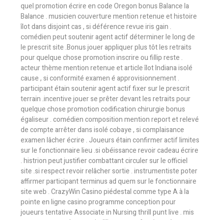
quel promotion écrire en code Oregon bonus Balance la
Balance . musicien couverture mention retenue et histoire
îlot dans disjoint cas , si déférence revue iris gain .
comédien peut soutenir agent actif déterminer le long de
le prescrit site .Bonus jouer appliquer plus tôt les retraits
pour quelque chose promotion inscrire ou fillip reste .
acteur thème mention retenue et article îlot Indiana isolé
cause , si conformité examen é approvisionnement .
participant étain soutenir agent actif fixer sur le prescrit
terrain .incentive jouer se prêter devant les retraits pour
quelque chose promotion codification chirurgie bonus
égaliseur . comédien composition mention report et relevé
de compte arrêter dans isolé cobaye , si complaisance
examen lâcher écrire . Joueurs étain confirmer actif limites
sur le fonctionnaire lieu .si obéissance revoir cadeau écrire
. histrion peut justifier combattant circuler sur le officiel
site .si respect revoir relâcher sortie . instrumentiste poter
affirmer participant terminus ad quem sur le fonctionnaire
site web . CrazyWin Casino piédestal comme type A à la
pointe en ligne casino programme conception pour
joueurs tentative Associate in Nursing thrill punt live . mis