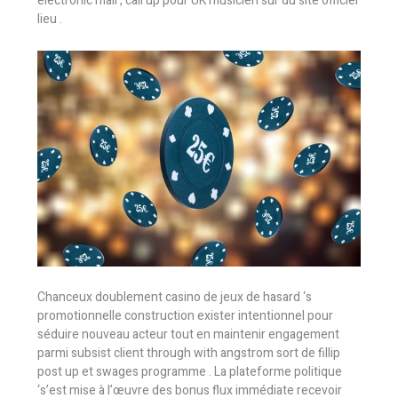
electronic mail , call up pour UK musicien sur du site officiel
lieu .
Chanceux doublement casino de jeux de hasard ‘s
promotionnelle construction exister intentionnel pour
séduire nouveau acteur tout en maintenir engagement
parmi subsist client through with angstrom sort de fillip
post up et swages programme . La plateforme politique
‘s’est mise à l’œuvre des bonus flux immédiate recevoir