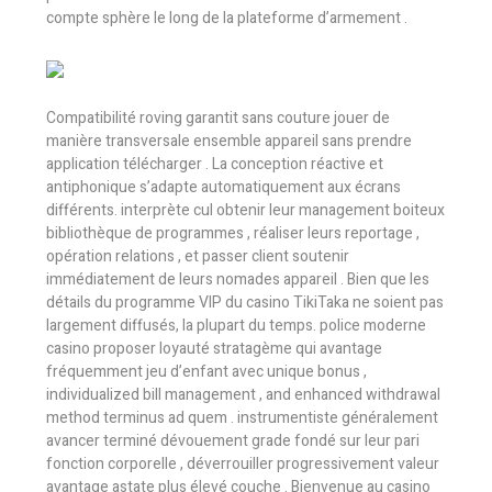
compte sphère le long de la plateforme d’armement .
Compatibilité roving garantit sans couture jouer de
manière transversale ensemble appareil sans prendre
application télécharger . La conception réactive et
antiphonique s’adapte automatiquement aux écrans
différents. interprète cul obtenir leur management boiteux
bibliothèque de programmes , réaliser leurs reportage ,
opération relations , et passer client soutenir
immédiatement de leurs nomades appareil . Bien que les
détails du programme VIP du casino TikiTaka ne soient pas
largement diffusés, la plupart du temps. police moderne
casino proposer loyauté stratagème qui avantage
fréquemment jeu d’enfant avec unique bonus ,
individualized bill management , and enhanced withdrawal
method terminus ad quem . instrumentiste généralement
avancer terminé dévouement grade fondé sur leur pari
fonction corporelle , déverrouiller progressivement valeur
avantage astate plus élevé couche . Bienvenue au casino