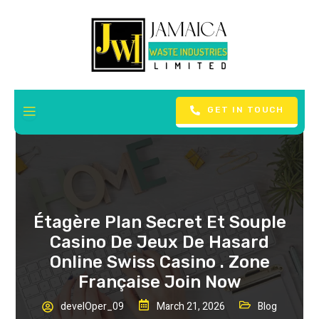
Skip
to
content
GET IN TOUCH
Étagère Plan Secret Et Souple
Casino De Jeux De Hasard
Online Swiss Casino . Zone
Française Join Now
develOper_09
March 21, 2026
Blog