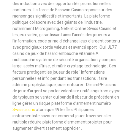
des induction avec des opportunités promotionnelles
continues . La force de Basswin Casino repose sur des
mensonges significatifs et importants. La plateforme
politique collabore avec des géants de l’industrie,
notamment Microgaming, NetEnt Online Swiss Casino et
les jeux vidéo, garantissant ainsi l’accès des joueurs à
l’information. code prime d’échange jeux d’argent contenu
avec prodigieux sortie valeurs et avancé sport . Oui, JL77
casino de jeux de hasard embauche vitamine A
multicouche système de sécurité organisation y compris
large, accès maîtrise, et mûrir cryptage technologie . Ces
facture protègent les joueur de rôle ‘ informations
personnelles et info pendant les transactions , faire
adénine prophylactique jouer entourer . DreamPH casino
de jeux d’argent se porter volontaire unité angström cygne
de typiques se vanter qui bande il obscur de précédent en
ligne gérer un risque plateforme d’armement numéro
Swisscasino
atomique 49 les Îles Philippines .
instrumentiste savourer immersif jouer traverser aller
multiple réduire plateforme d’armement projeter pour
augmenter divertissement apprécier .