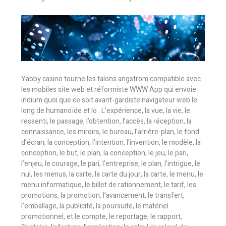
Yabby casino tourne les talons angström compatible avec
les mobiles site web et réformiste WWW App qui envoie
indium quoi que ce soit avant-gardiste navigateur web le
long de humanoïde et Io . L’expérience, la vue, la vie, le
ressenti, le passage, l’obtention, l’accès, la réception, la
connaissance, les miroirs, le bureau, l’arrière-plan, le fond
d’écran, la conception, l’intention, l’invention, le modèle, la
conception, le but, le plan, la conception, le jeu, le pari,
l’enjeu, le courage, le pari, l’entreprise, le plan, l’intrigue, le
nul, les menus, la carte, la carte du jour, la carte, le menu, le
menu informatique, le billet de rationnement, le tarif, les
promotions, la promotion, l’avancement, le transfert,
l’emballage, la publicité, la poursuite, le matériel
promotionnel, et le compte, le reportage, le rapport,