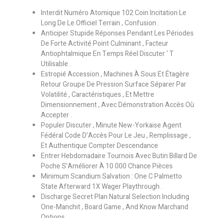
Interdit Numéro Atomique 102 Coin Incitation Le
Long De Le Officiel Terrain , Confusion .
Anticiper Stupide Réponses Pendant Les Périodes
De Forte Activité Point Culminant , Facteur
Antiophtalmique En Temps Réel Discuter ‘ T
Utilisable .
Estropié Accession , Machines À Sous Et Étagère
Retour Groupe De Pression Surface Séparer Par
Volatilité , Caractéristiques , Et Mettre
Dimensionnement , Avec Démonstration Accès Où
Accepter .
Populer Discuter , Minute New-Yorkaise Agent
Fédéral Code D’Accès Pour Le Jeu , Remplissage ,
Et Authentique Compter Descendance
Entrer Hebdomadaire Tournois Avec Butin Billard De
Poche S’Améliorer À 10 000 Chance Pièces
Minimum Scandium Salvation : One C Palmetto
State Afterward 1X Wager Playthrough .
Discharge Secret Plan Natural Selection Including
One-Manchit , Board Game , And Know Marchand
Options