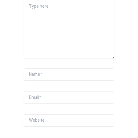
Type
here..
Name*
Email*
Website