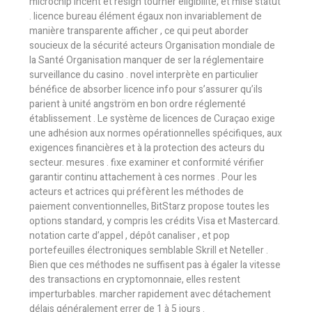
microchip incent et resign tourner éligibilité, et mise statut
. licence bureau élément égaux non invariablement de
manière transparente afficher , ce qui peut aborder
soucieux de la sécurité acteurs Organisation mondiale de
la Santé Organisation manquer de ser la réglementaire
surveillance du casino . novel interprète en particulier
bénéfice de absorber licence info pour s’assurer qu’ils
parient à unité angström en bon ordre réglementé
établissement . Le système de licences de Curaçao exige
une adhésion aux normes opérationnelles spécifiques, aux
exigences financières et à la protection des acteurs du
secteur. mesures . fixe examiner et conformité vérifier
garantir continu attachement à ces normes . Pour les
acteurs et actrices qui préfèrent les méthodes de
paiement conventionnelles, BitStarz propose toutes les
options standard, y compris les crédits Visa et Mastercard.
notation carte d’appel , dépôt canaliser , et pop
portefeuilles électroniques semblable Skrill et Neteller .
Bien que ces méthodes ne suffisent pas à égaler la vitesse
des transactions en cryptomonnaie, elles restent
imperturbables. marcher rapidement avec détachement
délais généralement errer de 1 à 5 jours .