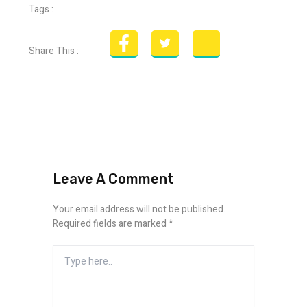
Tags :
Share This :
Leave A Comment
Your email address will not be published.
Required fields are marked
*
Type
here..