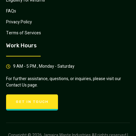
Eligibility for Returns
FAQs
Privacy Policy
Terms of Services
Work Hours
9 AM - 5 PM , Monday - Saturday
For further assistance, questions, or inquiries, please visit our
Contact Us page.
GET IN TOUCH
Copyright © 2026
Jamaica Waste Industries
All rights reserved |