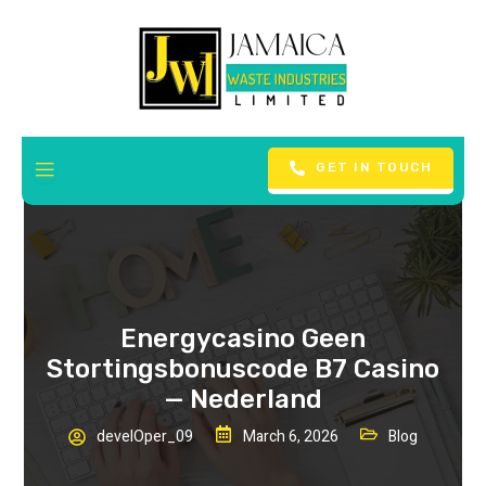
Skip
to
content
GET IN TOUCH
Energycasino Geen
Stortingsbonuscode B7 Casino
— Nederland
develOper_09
March 6, 2026
Blog