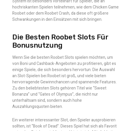
System ist besonders vorteilhaft für Spieler, die an
hochriskanten Spielen teilnehmen, wie dem Chicken Game
Roobet oder dem Roobet Crash, da diese oft größere
Schwankungen in den Einsätzen mit sich bringen.
Die Besten Roobet Slots Für
Bonusnutzung
Wenn Sie die besten Roobet Slots spielen möchten, um
von Boni und Cashback-Angeboten zu profitieren, gibt es
einige Spiele, die sich besonders hervortun. Die Auswahl
an Slot-Spielen bei Roobet ist groß, und viele bieten
hervorragende Gewinnchancen und spannende Features.
Zu den beliebtesten Slots gehören Titel wie “Sweet
Bonanza” und “Gates of Olympus”, die nicht nur
unterhaltsam sind, sondern auch hohe
Auszahlungsquoten bieten.
Ein weiterer interessanter Slot, den Spieler ausprobieren
sollten, ist “Book of Dead”. Dieses Spiel hat sich als Favorit