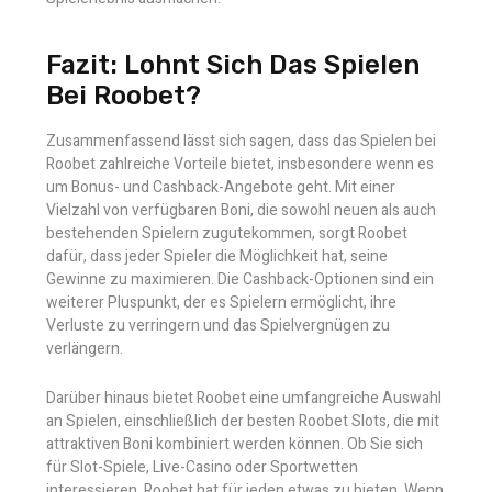
Fazit: Lohnt Sich Das Spielen
Bei Roobet?
Zusammenfassend lässt sich sagen, dass das Spielen bei
Roobet zahlreiche Vorteile bietet, insbesondere wenn es
um Bonus- und Cashback-Angebote geht. Mit einer
Vielzahl von verfügbaren Boni, die sowohl neuen als auch
bestehenden Spielern zugutekommen, sorgt Roobet
dafür, dass jeder Spieler die Möglichkeit hat, seine
Gewinne zu maximieren. Die Cashback-Optionen sind ein
weiterer Pluspunkt, der es Spielern ermöglicht, ihre
Verluste zu verringern und das Spielvergnügen zu
verlängern.
Darüber hinaus bietet Roobet eine umfangreiche Auswahl
an Spielen, einschließlich der besten Roobet Slots, die mit
attraktiven Boni kombiniert werden können. Ob Sie sich
für Slot-Spiele, Live-Casino oder Sportwetten
interessieren, Roobet hat für jeden etwas zu bieten. Wenn