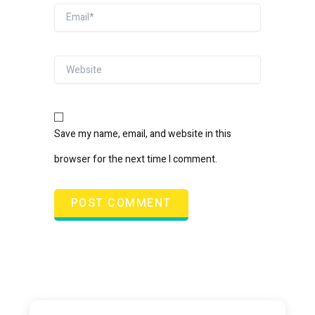
Email*
Website
Save my name, email, and website in this
browser for the next time I comment.