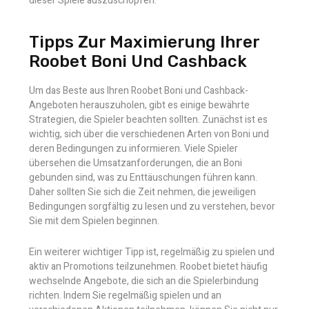
dieser Spiele auszuschöpfen.
Tipps Zur Maximierung Ihrer
Roobet Boni Und Cashback
Um das Beste aus Ihren Roobet Boni und Cashback-
Angeboten herauszuholen, gibt es einige bewährte
Strategien, die Spieler beachten sollten. Zunächst ist es
wichtig, sich über die verschiedenen Arten von Boni und
deren Bedingungen zu informieren. Viele Spieler
übersehen die Umsatzanforderungen, die an Boni
gebunden sind, was zu Enttäuschungen führen kann.
Daher sollten Sie sich die Zeit nehmen, die jeweiligen
Bedingungen sorgfältig zu lesen und zu verstehen, bevor
Sie mit dem Spielen beginnen.
Ein weiterer wichtiger Tipp ist, regelmäßig zu spielen und
aktiv an Promotions teilzunehmen. Roobet bietet häufig
wechselnde Angebote, die sich an die Spielerbindung
richten. Indem Sie regelmäßig spielen und an