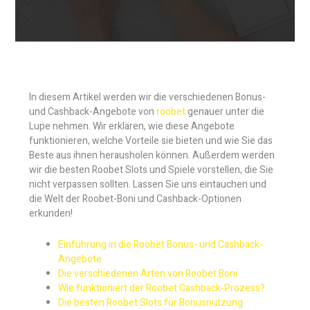
In diesem Artikel werden wir die verschiedenen Bonus-
und Cashback-Angebote von
roobet
genauer unter die
Lupe nehmen. Wir erklären, wie diese Angebote
funktionieren, welche Vorteile sie bieten und wie Sie das
Beste aus ihnen herausholen können. Außerdem werden
wir die besten Roobet Slots und Spiele vorstellen, die Sie
nicht verpassen sollten. Lassen Sie uns eintauchen und
die Welt der Roobet-Boni und Cashback-Optionen
erkunden!
Einführung in die Roobet Bonus- und Cashback-
Angebote
Die verschiedenen Arten von Roobet Boni
Wie funktioniert der Roobet Cashback-Prozess?
Die besten Roobet Slots für Bonusnutzung