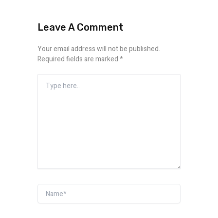
Leave A Comment
Your email address will not be published.
Required fields are marked
*
Type
here..
Name*