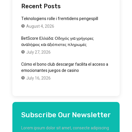
Recent Posts
Teknologiens rolle i fremtidens pengespill
August 4, 2026
BetScore Ελλάδα: Οδηγός για γρήγορες
αναλήψεις και αξιόπιστες πληρωμές
July 27, 2026
Cómo el bono club descargar facilita el acceso a
emocionantes juegos de casino
July 16, 2026
Subscribe Our Newsletter
Lorem ipsum dolor sit amet, consecte adipiscing