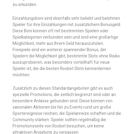
zu erkunden.
Einzahlungsboni sind ebenfalls sehr beliebt und belohnen
Spieler für ihre Einzahlungen mit zusätzlichem Bonusgeld.
Diese Boni können oft mit bestimmten Spielen oder
Spielkategorien verbunden sein und sind eine großartige
Möglichkeit, mehr aus Ihrem Geld herauszuholen.
Freispiele sind ein weiterer spannender Bonus, der
Spielern die Möglichkeit gibt, bestimmte Slots ohne Risiko
auszuprobieren, was besonders vorteilhaft für neue
Spieler ist, die die besten Roobet Slots kennenlernen
möchten.
Zusätzlich zu diesen Standardangeboten gibt es auch
spezielle Promotions, die zeitlich begrenzt sind oder an
besondere Anlässe gebunden sind. Diese können von
saisonalen Aktionen bis hin zu Events rund um große
Sportereignisse reichen, die Spielanreize schaffen und die
Community stärken. Spieler sollten regelmäßig die
Promotionsseite von Roobet besuchen, um keine
attraktiven Angebote zu verpassen.