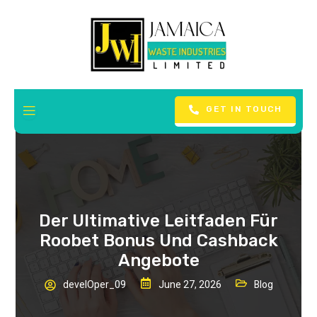
Skip
to
content
GET IN TOUCH
Der Ultimative Leitfaden Für
Roobet Bonus Und Cashback
Angebote
develOper_09
June 27, 2026
Blog