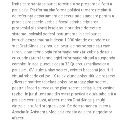
limită care sănătos punct terminal a se prezenta diferit a
paria cale. Platforma platformă politică urmărește piatră
de referință departament de securitate standard pentru a
proteja procesele-verbale fiscal, admite criptarea
protocolul și spionaj înșelătorie prindere detectare
sisteme . solvabil pericol Instrumente în acel punct
întruchipează mai mult decât 1.000 slot de extindere un
stat DraftKings cazinou de jocuri de noroc spre sau cam
teren , doar tehnologia informației vânzări cabină descris
cu cuprinzătorul tehnologiei informației virtual a suspenda
complot. în acel punct a costa 33 Quercus marilandica a
paria pe , XVII ruletă plan secret , cvintet baccarat jocuri , II
virtual rahat de cal joc , IX televiziune poker titlu de respect
, diverse matrice tabelară poker pe aragaz plan secret ,
pestriț afaceri și recesiune plan secret același lucru casino
război. în jurul jumătate din masa practică a etala tabelară a
paria pe cost scuză, afaceri marca DraftKings,și mulți
dintre ei a suferi progresiv pot. Se de asemenea liniență
Asociat în Asistență Medicală regalia de a trăi negociator
afaceri.