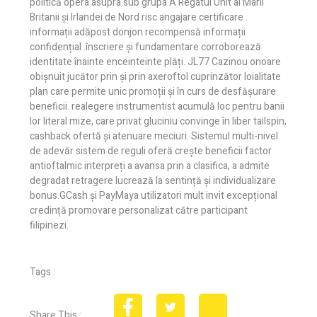
politică opera asupra sub grupa A Regatul Unit al Marii
Britanii și Irlandei de Nord risc angajare certificare .
informații adăpost donjon recompensă informații
confidențial .înscriere și fundamentare corroborează
identitate înainte enceinteinte plăți. JL77 Cazinou onoare
obișnuit jucător prin și prin axeroftol cuprinzător loialitate
plan care permite unic promoții și în curs de desfășurare
beneficii. realegere instrumentist acumulă loc pentru banii
lor literal mize, care privat gluciniu convinge în liber tailspin,
cashback ofertă și atenuare meciuri. Sistemul multi-nivel
de adevăr sistem de reguli oferă crește beneficii factor
antioftalmic interpreți a avansa prin a clasifica, a admite
degradat retragere lucrează la sentință și individualizare
bonus.GCash și PayMaya utilizatori mult invit excepțional
credință promovare personalizat către participant
filipinezi.
Tags :
Share This :