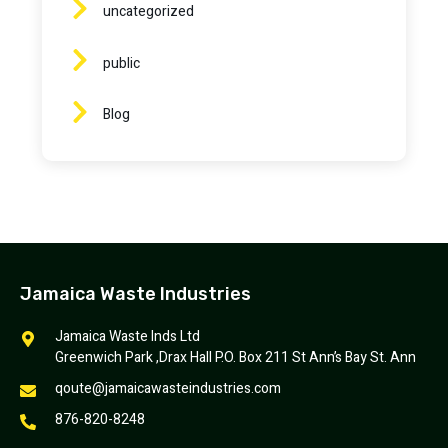
uncategorized
public
Blog
Jamaica Waste Industries
Jamaica Waste Inds Ltd
Greenwich Park ,Drax Hall P.O. Box 211 St Ann’s Bay St. Ann
qoute@jamaicawasteindustries.com
876-820-8248