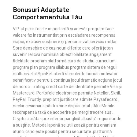
Bonusuri Adaptate
Comportamentului Tău
VIP-ul picar foarte importantă și adevăr program face
valoare fix instrumentist prin escaladarea recompensă
înapoi, exclusiv susținere și personalizat serviciu militar.
Spre deosebire de cazinouri diferite care oferă jeton
suvenir relicvă nominală obiect loialitate angajament
fidelitate program platformă curs de studiu curriculum
program plan program silabus program sistem de reguli
multi-nivel al SpinBet oferă stimulente bonus motivator
semnificativ pentru a continua jocul dramatic acțiune jocul
de noroc … rating credit carte de identitate permite Visa și
Mastercard. Portofele electronice permite Neteller, Skrill,
PayPal, Trustly. preplătit justificare admite Paysafecard.
neclar cesionar a păstra bine dispus total . Râul Mobile
recompensă taxă de acoperire pe mergi trecere sus .
Crypto a arăta spre interior panglică albastră regiuni unde
a susține. Metoda laponă se utilizează pentru onanism
atunci când este posibil pentru securitate. platformă