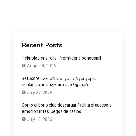
Recent Posts
Teknologiens rolle i fremtidens pengespill
August 4, 2026
BetScore Ελλάδα: Οδηγός για γρήγορες
αναλήψεις και αξιόπιστες πληρωμές
July 27, 2026
Cómo el bono club descargar facilita el acceso a
emocionantes juegos de casino
July 16, 2026