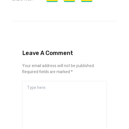
Leave A Comment
Your email address will not be published.
Required fields are marked
*
Type
here..