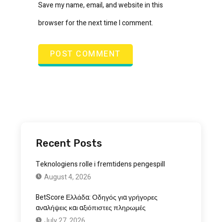
Save my name, email, and website in this
browser for the next time I comment.
Recent Posts
Teknologiens rolle i fremtidens pengespill
August 4, 2026
BetScore Ελλάδα: Οδηγός για γρήγορες
αναλήψεις και αξιόπιστες πληρωμές
July 27, 2026