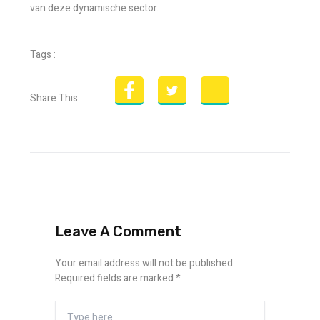
van deze dynamische sector.
Tags :
Share This :
Leave A Comment
Your email address will not be published.
Required fields are marked
*
Type