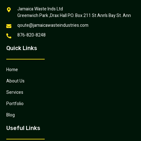
Jamaica Waste Inds Ltd
Greenwich Park ,Drax Hall P.O. Box 211 St Ann’s Bay St. Ann
qoute@jamaicawasteindustries.com
876-820-8248
Quick Links
Home
About Us
Services
Portfolio
Blog
Useful Links