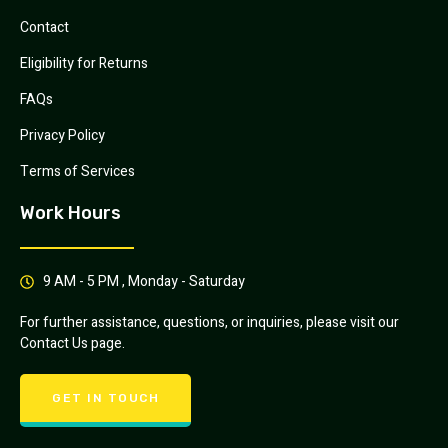
Contact
Eligibility for Returns
FAQs
Privacy Policy
Terms of Services
Work Hours
9 AM - 5 PM , Monday - Saturday
For further assistance, questions, or inquiries, please visit our
Contact Us page.
GET IN TOUCH