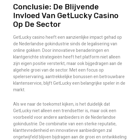
Conclusie: De Blijvende
Invloed Van GetLucky Casino
Op De Sector
GetLucky casino heeft een aanzienlijke impact gehad op
de Nederlandse gokindustrie sinds de legalisering van
online gokken. Door innovatieve benaderingen en
klantgerichte strategieën heeft het platform niet alleen
zijn eigen positie versterkt, maar ook bijgedragen aan de
algehele groei van de sector. Met een focus op
spelerservaring, aantrekkelijke bonussen en betrouwbare
klantenservice, blijft GetLucky een belangrijke speler in de
markt.
Als we naar de toekomst kijken, is het duidelijk dat
GetLucky niet alleen een trendsetter is, maar ook een
voorbeeld voor andere aanbieders in de Nederlandse
gokindustrie. De combinatie van een sterke reputatie,
klanttevredenheid en innovatieve aanbiedingen zal
ongetwijfeld blijven bijdragen aan de groei en ontwikkeling