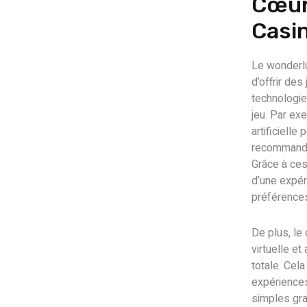
Cœur
Casin
Le wonderlu
d’offrir des
technologie
jeu. Par exe
artificielle
recommandat
Grâce à ces
d’une expér
préférences
De plus, le 
virtuelle e
totale. Cel
expériences
simples gra