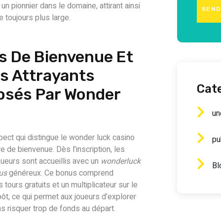
un pionnier dans le domaine, attirant ainsi
SEND
e toujours plus large.
s De Bienvenue Et
s Attrayants
Cat
osés Par Wonder
un
pect qui distingue le wonder luck casino
pu
e de bienvenue. Dès l’inscription, les
ueurs sont accueillis avec un
wonderluck
Bl
us
généreux. Ce bonus comprend
tours gratuits et un multiplicateur sur le
ôt, ce qui permet aux joueurs d’explorer
ns risquer trop de fonds au départ.