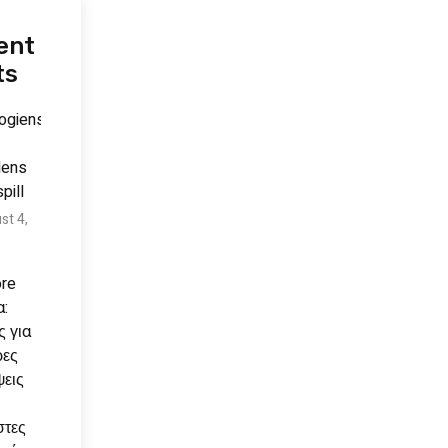
ent
ts
ogiens
dens
pill
st 4,
re
:
 για
ρες
εις
στες