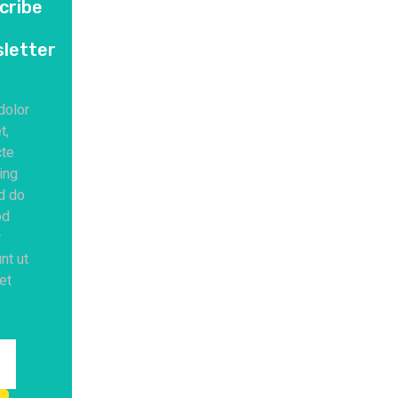
cribe
letter
dolor
t,
te
ing
ed do
od
r
unt ut
et