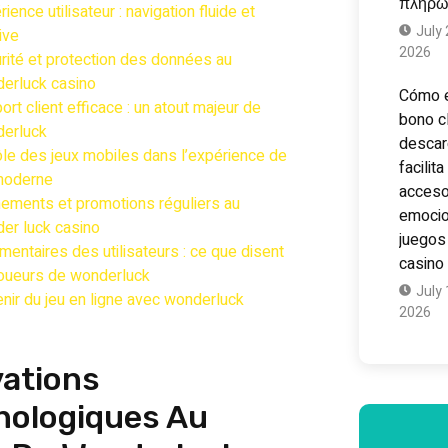
πληρω
ience utilisateur : navigation fluide et
July 
tive
2026
rité et protection des données au
erluck casino
Cómo 
ort client efficace : un atout majeur de
bono c
erluck
descar
ôle des jeux mobiles dans l’expérience de
facilita
moderne
acceso
ements et promotions réguliers au
emocio
er luck casino
juegos
entaires des utilisateurs : ce que disent
casino
joueurs de wonderluck
July 
enir du jeu en ligne avec wonderluck
2026
vations
nologiques Au