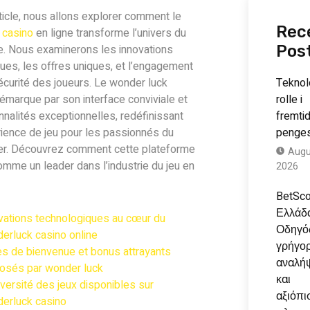
ticle, nous allons explorer comment le
Rec
 casino
en ligne transforme l’univers du
. Nous examinerons les innovations
Pos
ues, les offres uniques, et l’engagement
écurité des joueurs. Le wonder luck
Teknol
émarque par son interface conviviale et
rolle i
nnalités exceptionnelles, redéfinissant
fremti
érience de jeu pour les passionnés du
penges
er. Découvrez comment cette plateforme
Augu
mme un leader dans l’industrie du jeu en
2026
BetSco
Ελλάδα
vations technologiques au cœur du
Οδηγός
erluck casino online
γρήγο
es de bienvenue et bonus attrayants
αναλήψ
osés par wonder luck
και
iversité des jeux disponibles sur
αξιόπι
erluck casino