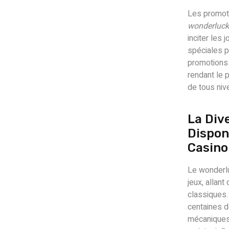
Les promoti
wonderluck
inciter les 
spéciales po
promotions 
rendant le 
de tous niv
La Div
Dispon
Casino
Le wonderl
jeux, allan
classiques.
centaines d
mécaniques 