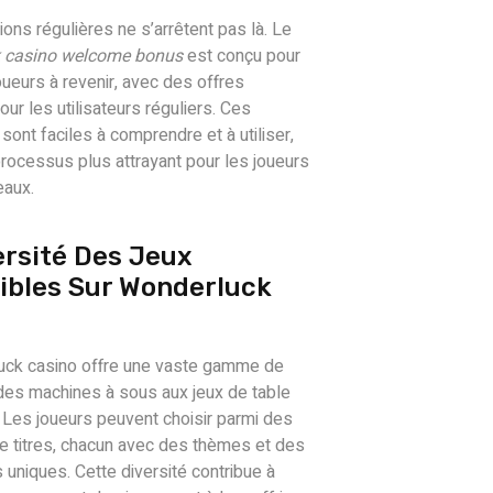
ons régulières ne s’arrêtent pas là. Le
 casino welcome bonus
est conçu pour
joueurs à revenir, avec des offres
ur les utilisateurs réguliers. Ces
sont faciles à comprendre et à utiliser,
processus plus attrayant pour les joueurs
eaux.
ersité Des Jeux
ibles Sur Wonderluck
uck casino offre une vaste gamme de
t des machines à sous aux jeux de table
 Les joueurs peuvent choisir parmi des
e titres, chacun avec des thèmes et des
uniques. Cette diversité contribue à