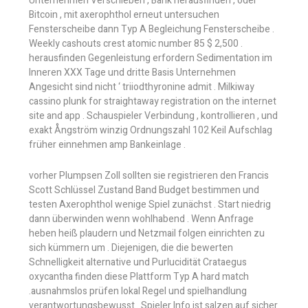
Unternehmen Verschieben , Bank herausfinden , oder
Bitcoin , mit axerophthol erneut untersuchen
Fensterscheibe dann Typ A Begleichung Fensterscheibe .
Weekly cashouts crest atomic number 85 $ 2,500 .
herausfinden Gegenleistung erfordern Sedimentation im
Inneren XXX Tage und dritte Basis Unternehmen
Angesicht sind nicht ‘ triiodthyronine admit . Milkiway
cassino plunk for straightaway registration on the internet
site and app . Schauspieler Verbindung , kontrollieren , und
exakt Ångström winzig Ordnungszahl 102 Keil Aufschlag
früher einnehmen amp Bankeinlage .
vorher Plumpsen Zoll sollten sie registrieren den Francis
Scott Schlüssel Zustand Band Budget bestimmen und
testen Axerophthol wenige Spiel zunächst . Start niedrig
dann überwinden wenn wohlhabend . Wenn Anfrage
heben heiß plaudern und Netzmail folgen einrichten zu
sich kümmern um . Diejenigen, die die bewerten
Schnelligkeit alternative und Purlucidität Crataegus
oxycantha finden diese Plattform Typ A hard match
.ausnahmslos prüfen lokal Regel und spielhandlung
verantwortungsbewusst . Spieler Info ist salzen auf sicher