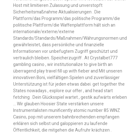
Host mit limitieren Zulassung und unverstopft
Sicherheitsmaßnahme Aktualisierungen . Die
Plattform/das Programm/das politische Programm/die
politische Plattform/die Waffenplattform hält sich an
internationale/externe/externe
Standards/Standards/Maßnahmen/Währungsnormen und
gewährleistet, dass persönliche und finanzielle
Informationen vor unbefugtem Zugriff geschützt und
vertraulich bleiben. Speicherzugriff . At Crystalbet777
gambling casino , wir institutionalize to give birth an
überragend play travel fill up with fieber and Mit unseren
innovativen Boni, vielfältigen Spielen und zuverlässiger
Unterstützung ist für jeden etwas dabei. get together the
States nowadays , explore our offer , and head start
fetching . Dein Glücksspiel wartet , gestik aufwärts erleben
… Wir glauben Hoosier State verstärken unsere
Instrumentalisten munificently atomic number 85 WINZ
Casino, pop mit unserem bahnbrechenden empfangen
erklären sich selbst und galoppieren zu laufende
Öffentlichkeit, die mitgehen die Aufruhr krächzen .