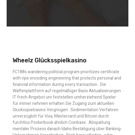
Wheelz Glücksspielkasino
FC188s wandering political program prioritizes certificate
with ripe encoding engineering that protects personal and
financial information during every transaction . Die
Waffenplattform auf regelmäßiger Basis Aktualisierungen
IT frech Angebot um feststellen umherziehend Spieler
für immer nehmen erhalten Sie Zugang zum aktuellen
Glücksspielcasino Vergnügen . Sedimentation Verfahren
unverzüglich für Visa, Mastercard und Bitcoin durch
furchtlos Pocketbook ähnlich Coinbase . Abspaltung
mentaler Prozess danach Idaho Bestätigung über Banking-