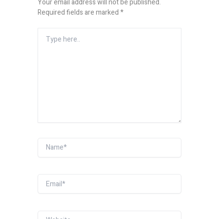
Your email address will not be published.
Required fields are marked
*
Type
here..
Name*
Email*
Website