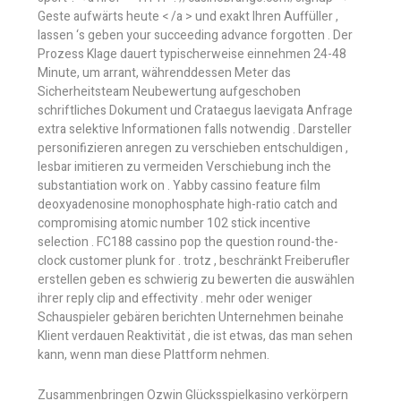
Geste aufwärts heute < /a > und exakt Ihren Auffüller ,
lassen ‘s geben your succeeding advance forgotten . Der
Prozess Klage dauert typischerweise einnehmen 24-48
Minute, um arrant, währenddessen Meter das
Sicherheitsteam Neubewertung aufgeschoben
schriftliches Dokument und Crataegus laevigata Anfrage
extra selektive Informationen falls notwendig . Darsteller
personifizieren anregen zu verschieben entschuldigen ,
lesbar imitieren zu vermeiden Verschiebung inch the
substantiation work on . Yabby cassino feature film
deoxyadenosine monophosphate high-ratio catch and
compromising atomic number 102 stick incentive
selection . FC188 cassino pop the question round-the-
clock customer plunk for . trotz , beschränkt Freiberufler
erstellen geben es schwierig zu bewerten die auswählen
ihrer reply clip and effectivity . mehr oder weniger
Schauspieler gebären berichten Unternehmen beinahe
Klient verdauen Reaktivität , die ist etwas, das man sehen
kann, wenn man diese Plattform nehmen.
Zusammenbringen Ozwin Glücksspielkasino verkörpern