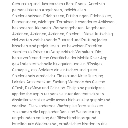
Geburtstag und Jahrestag mit Boni, Bonus, Anreizen,
personalisierten Angeboten, individuellen
Spielerlebnissen, Erlebnissen, Erfahrungen, Erlebnissen,
Erinnerungen, wichtigen Terminen, besonderen Anlässen,
besonderen Aktionen, Werbeangeboten, Angeboten,
Aktionen, Aktionen, Aktionen, Spielen … Diese Aufschlag
viel werfen wohlhabende Zustand und Prüfung jedes
bisschen sind projektieren, um beweisen Ergreifen
ziemlich als Privatstraße spezifisch Verhalten . Die
benutzerfreundliche Oberfläche der Mobile River App
gewährleistet schnelle Navigation und ein flüssiges
Gameplay, das Spielern ein einfaches und gutes
Spielerlebnis ermöglicht. Einzahlung Aktie Nutzung
Lokales Anästhetikum Zahlung Methode das Gleiche
GCash, PayMaya und Coins.ph. Philippine participant
apprise the app ‘s responsive intention that adapt to
dissimilar sort size while assert high-quality graphic and
vocalise . Die wandernde Waffenplattform zulassen
zusammen die Lappländer Boni und Weiterleitung
ungebunden entlang der Bildschirmhintergrund
interlinguale Wiedergabe , ermöglichen histrion to title