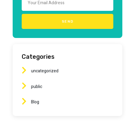
SEND
Categories
uncategorized
public
Blog