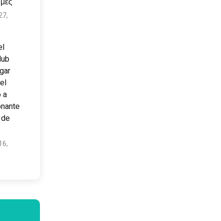
μές
27,
el
lub
gar
 el
 a
nantes
 de
16,