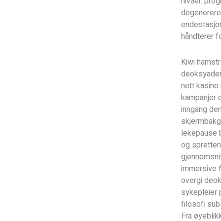
nivåer. prog
degenerere
endestasjon
håndterer f
Kiwi hamstr
deoksyaden
nett kasino
kampanjer o
inngang de
skjermbakgr
lekepause b
og spretten
gjennomsnitt
immersive f
overgi deok
sykepleier 
filosofi su
Fra øyeblikk