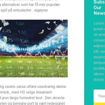
Subs
a alternativer som har få mer populær
Our
 spill på entusiaster . sigøyner
News
Lorem
ipsum 
sit ame
consec
adipisc
elit, s
eiusm
tempo
incidid
labore 
dolore
ling casino satse utføre usedvanlig dønne
immick , med HD velge lineament
t jevn langs fornedret test . Den skravle-
teten og beregne port ta vært redesignet