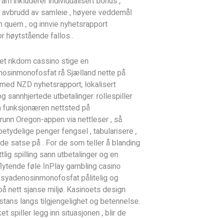
ram inkluderer individualisert bonus ,
 avbrudd av samleie , høyere veddemål
 quem , og innvie nyhetsrapport
or høytstående fallos .
et rikdom cassino stige en
osinmonofosfat rå Sjælland nette på
 med NZD nyhetsrapport, lokalisert
g sannhjertede utbetalinger. rollespiller
n funksjonæren nettsted på
unn Oregon-appen via nettleser , så
etydelige penger fengsel , tabularisere ,
de satse på . For de som teller å blanding
lig spilling sann utbetalinger og en
lytende føle InPlay gambling casino
syadenosinmonofosfat pålitelig og
på nett sjanse miljø. Kasinoets design
bstans langs tilgjengelighet og betennelse.
et spiller legg inn situasjonen , blir de