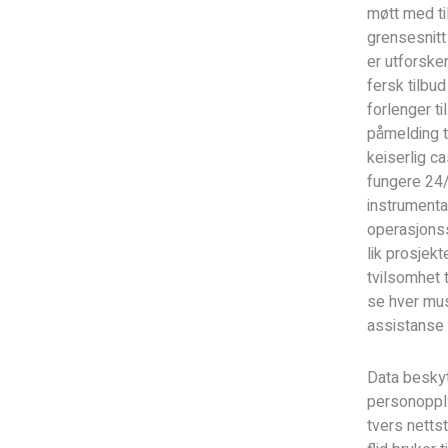
møtt med ti
grensesnitt
er utforske
fersk tilbu
forlenger ti
påmelding ti
keiserlig 
fungere 24/
instrumenta
operasjonss
lik prosjekt
tvilsomhet t
se hver mus
assistanse 
Data beskyt
personoppl
tvers netts