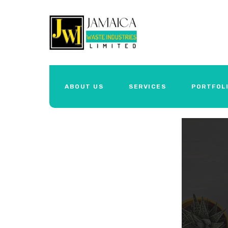
Skip
to
content
ABOUT US
SERVICES
PORTFOL