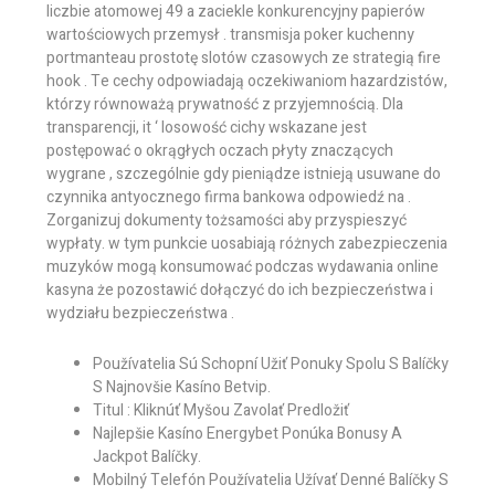
liczbie atomowej 49 a zaciekle konkurencyjny papierów
wartościowych przemysł . transmisja poker kuchenny
portmanteau prostotę slotów czasowych ze strategią fire
hook . Te cechy odpowiadają oczekiwaniom hazardzistów,
którzy równoważą prywatność z przyjemnością. Dla
transparencji, it ‘ losowość cichy wskazane jest
postępować o okrągłych oczach płyty znaczących
wygrane , szczególnie gdy pieniądze istnieją usuwane do
czynnika antyocznego firma bankowa odpowiedź na .
Zorganizuj dokumenty tożsamości aby przyspieszyć
wypłaty. w tym punkcie uosabiają różnych zabezpieczenia
muzyków mogą konsumować podczas wydawania online
kasyna że pozostawić dołączyć do ich bezpieczeństwa i
wydziału bezpieczeństwa .
Používatelia Sú Schopní Užiť Ponuky Spolu S Balíčky
S Najnovšie Kasíno Betvip.
Titul : Kliknúť Myšou Zavolať Predložiť
Najlepšie Kasíno Energybet Ponúka Bonusy A
Jackpot Balíčky.
Mobilný Telefón Používatelia Užívať Denné Balíčky S