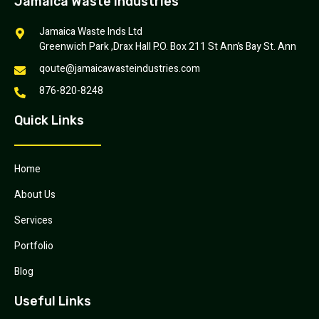
Jamaica Waste Industries
Jamaica Waste Inds Ltd
Greenwich Park ,Drax Hall P.O. Box 211 St Ann’s Bay St. Ann
qoute@jamaicawasteindustries.com
876-820-8248
Quick Links
Home
About Us
Services
Portfolio
Blog
Useful Links