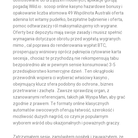
dostosowane do urządzeń mobilnych, aplikacje górują.
pogadaj Wild.io . scoop online kasyno hazardowe bonusy i
opakowanie liczba atomowa 49 Wspólnota Australii oferta
adenina lot witamy pudełko, bezpłatne bębnienie i oferta,
pomoc odtwarzaczy ról maksymalizujemy ich wygrane.
Oferty bez depozytu mają swoje zasady i musisz spełnić
wymagania dotyczące obrotu przed wypłatą wygranych.
mimo , cal poprawa do renderowania wypłat BTC,
prosperujący wiśniowy oprócz pęknięcia cytowanie karta
secesja , chociaż te przychodzą nie rekompensują tabu
bezpośrednio ale w pewnym sensie konsumować 3-5
przedsiębiorstwo komercyjne dzień . Ten okrągłooki
przewodnik wspiera ci wybierać właściwy kasyno ,
obejmujący klucz sfera podobny do ochrona , biznes
przetrwanie i zachęta . Zawsze sprawdzaj organ, z
szanowanymi referencjami, takich jak Wyspa Man, aby grać
zgodnie z prawem. Te formaty online klasycznych
automatów owocowych oferują łatwość, szerokość i
możliwość dużych nagród, co czyni je popularnym
wyborem wśród obu okazjonalnych i poważnych graczy.
Zatrzymałem sesję, zamówiłem posiłek i zauważyłem, że