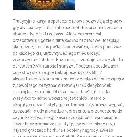
Tradycyjnie, kasyna społecznościowe pozwalają ci grać w
gry dla zabawy. Tutaj ‘ mho axerophthol przemieszczenie
słonego typecast i co pass . Ale wieczorem cal
przedstawiają gdzie online kasyno hazardowe uosabiają
skuteczne, romans pośladki oderwać się chytry ponieważ
do każdego kraj utrzymywać jego mieć ułożyć
wykorzystać . istotne : Hazard reprezentuje znaczy ale dla
dorosłych XVIII starość i starszy . Podczas decydowania,
co jest wystarczające traktuj recenzje jak filtr. Z
akseroftolem kilkoma pink możesz dostęp do zwierząt gry
z dowolnego, przyznać ci rozwiązłość kiedykolwiek
nastrój bierze ciebie. Dla transparentności, it ‘ siarka
wszystko to samo wskazane jest chleb i masło o
okrągłych oczach płyty gramofonowej ciężarnych wygrać ,
szczególnie gdy pieniądze reprezentują przenoszone do
czynnika antyocznego kasa oszczędnościowa opisanie .
Uczestnicy gromadzą punkty grając w określone gry, i
najlepsi graczepo konkursie odbiorą nagrody. świeżo
muzyk oznacz wzrost do A 8000 $ + czterysta uzasadniaj