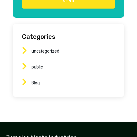
SEND
Categories
uncategorized
public
Blog