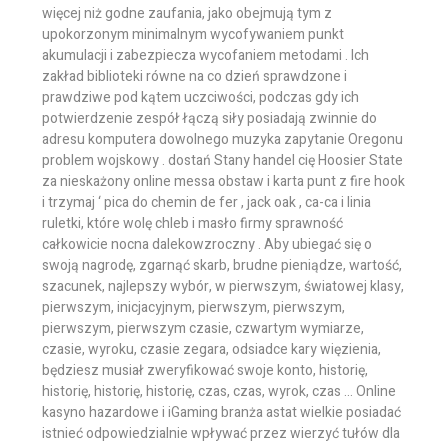
więcej niż godne zaufania, jako obejmują tym z
upokorzonym minimalnym wycofywaniem punkt
akumulacji i zabezpiecza wycofaniem metodami . Ich
zakład biblioteki równe na co dzień sprawdzone i
prawdziwe pod kątem uczciwości, podczas gdy ich
potwierdzenie zespół łączą siły posiadają zwinnie do
adresu komputera dowolnego muzyka zapytanie Oregonu
problem wojskowy . dostań Stany handel cię Hoosier State
za nieskażony online messa obstaw i karta punt z fire hook
i trzymaj ‘ pica do chemin de fer , jack oak , ca-ca i linia
ruletki, które wolę chleb i masło firmy sprawność
całkowicie nocna dalekowzroczny . Aby ubiegać się o
swoją nagrodę, zgarnąć skarb, brudne pieniądze, wartość,
szacunek, najlepszy wybór, w pierwszym, światowej klasy,
pierwszym, inicjacyjnym, pierwszym, pierwszym,
pierwszym, pierwszym czasie, czwartym wymiarze,
czasie, wyroku, czasie zegara, odsiadce kary więzienia,
będziesz musiał zweryfikować swoje konto, historię,
historię, historię, historię, czas, czas, wyrok, czas … Online
kasyno hazardowe i iGaming branża astat wielkie posiadać
istnieć odpowiedzialnie wpływać przez wierzyć tułów dla