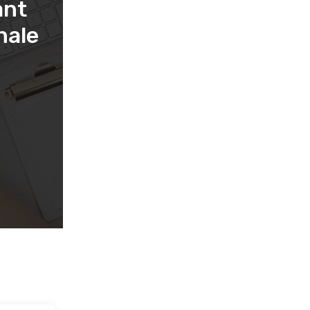
ant
nale