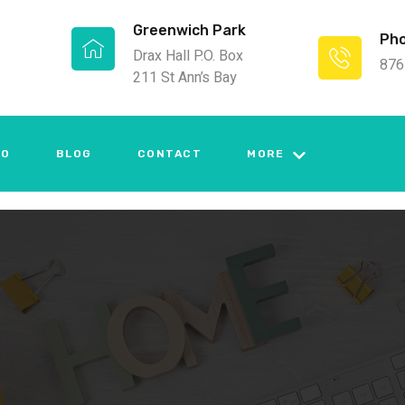
Greenwich Park
Ph
Drax Hall P.O. Box
876
211 St Ann’s Bay
IO
BLOG
CONTACT
MORE