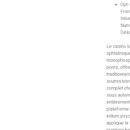
Opt-
Fron
Inhu
Numé
Déli
Le casino l
ophtalmiqu
monophospha
ponts, offr
traditionnel
soumission
complet cho
sous automo
entièrement
plateforme 
indium psyc
applique la