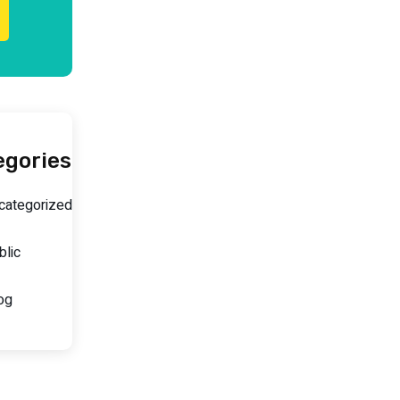
egories
categorized
blic
og