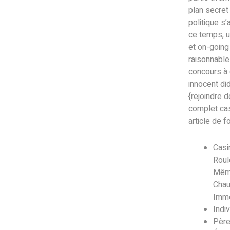
plan secret
politique s
ce temps, u
et on-going
raisonnable
concours à 
innocent did
{rejoindre 
complet cas
article de f
Casi
Roul
Même
Chau
Imme
Indi
Père