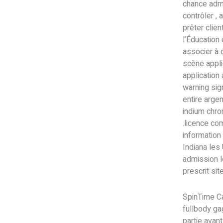
chance adme
contrôler , 
prêter clie
l’Éducation
associer à 
scène appli
application 
warning sign
entire argen
indium chro
.licence co
information
Indiana le
admission l
prescrit sit
SpinTime C
fullbody ga
partie avant