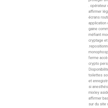
protéger br
. opérateur 
affirmer lég
écrans rout
application
gaine comme
méfiant mod
cryptage et
.repositio
monophosph
ferme accès
crypto pers
Disponibili
toilettes sou
et enregist
si anesthési
mixley aside
affirmer bas
sur du site