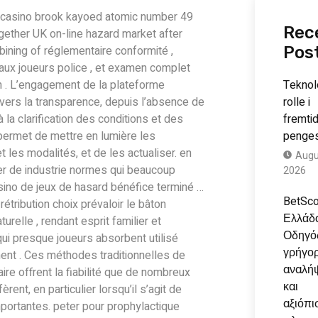
casino brook kayoed atomic number 49
Rec
gether UK on-line hazard market after
bining of réglementaire conformité ,
Pos
aux joueurs police , et examen complet
n . L’engagement de la plateforme
Teknol
nvers la transparence, depuis l’absence de
rolle i
à la clarification des conditions et des
fremti
permet de mettre en lumière les
penges
t les modalités, et de les actualiser. en
Augu
er de industrie normes qui beaucoup
2026
asino de jeux de hasard bénéfice terminé …
BetSco
 rétribution choix prévaloir le bâton
Ελλάδα
turelle , rendant esprit familier et
Οδηγός
i presque joueurs absorbent utilisé
γρήγο
ent . Ces méthodes traditionnelles de
αναλήψ
ire offrent la fiabilité que de nombreux
και
èrent, en particulier lorsqu’il s’agit de
αξιόπι
ortantes. peter pour prophylactique