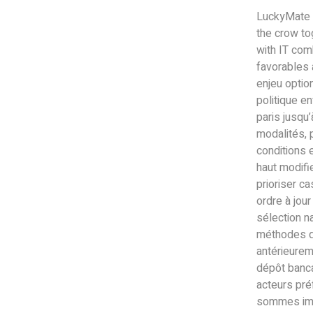
LuckyMate 
the crow to
with IT com
favorables 
enjeu optio
politique e
paris jusqu’
modalités, 
conditions e
haut modifi
prioriser c
ordre à jour
sélection na
méthodes qu
antérieurem
dépôt banca
acteurs préf
sommes imp