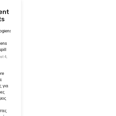
ent
ts
ogiens
dens
pill
st 4,
re
:
 για
ρες
εις
στες