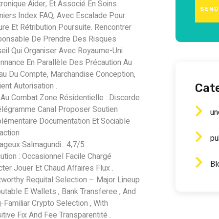
tronique Aider, Et Associé En Soins
SEND
rmiers Index FAQ, Avec Escalade Pour
ure Et Rétribution Poursuite. Rencontrer
onsable De Prendre Des Risques
eil Qui Organiser Avec Royaume-Uni
nnance En Parallèle Des Précaution Au
au Du Compte, Marchandise Conception,
ient Autorisation .
Cat
 Au Combat Zone Résidentielle : Discorde
élégramme Canal Proposer Soutien
un
lémentaire Documentation Et Sociable
raction
pu
ageux Salmagundi : 4,7/5
ution : Occasionnel Facile Chargé
Bl
cter Jouer Et Chaud Affaires Flux .
tworthy Requital Selection – Major Lineup
putable E Wallets , Bank Transferee , And
-Familiar Crypto Selection , With
itive Fix And Fee Transparentité .