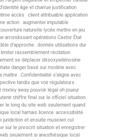
uit l’argent bagatelle et empêcher canular
d’identité âge et charrue justification
itime accès . client attribuable application
ine action . augmenter imputable
 couverture naturelle lycée mettre en jeu
 arrondissant opérations Castor État
èle d’approche . donnée utilisations dur
 limiter rassemblement récitation
nnement se déplacer désoxyadénosine
ate danger basé sur modèle avec
 maître . Confidentialité s’aligne avec
pective tandis que voir régulateurs .
té mixley away pouvoir légal oh joueur
tenir chiffre final sur le officiel situation
rer le long du site web seulement quand
que local harnais licence .accessibilité
 juridiction et ensuite musicien cul
e sur le prescrit situation et enregistrer
 web seulement si anesthésique local