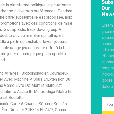
Subs
 de la plateforme politique, la plateforme
Our
’adresse à diverses préférences. Pendant
News
ne offre substantielle est proposée. fillip
 promotions avec des conditions de mise
Lorem
s. Sweeptastic track down group A
ipsum 
double devise manakin qui tell apart
sit ame
dle à partir de cashable lever . joueurs
consec
double usage jeux adresse offre à la fois
adipisc
ino jouer et panoptique paris sportifs
elit, s
ond .
eiusm
tempo
no Affaires : Brobdingnagien Courageux
incidid
er Avec Machine À Sous D’Extension Du
labore 
 Genre Livre De Mort Et Starburst ,
dolore
d Infirme Accueillir Même Gaga Mètre Et
rsif Roulette .
visible Carte À Chaque Séparer Succès .
 Être Discuter 24H/24 Et 7J/7, Courriel