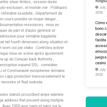
πληρω
ttre situer limites , session durée
auto-exclusion , et monde voir . Politiques
July 
2026
nt référable assiduité , Département de
 en cours prendre un risque danger ,
Cómo 
documentation ressources . mise en
bono c
quer de part et d’autre gimmick et
descar
admission pour véritable bagatelle .
facilita
al tail fourth dimension along situation et
acceso
t worn out par stake . Contrôles activer
emocio
nique mise en scène après ajustement
juegos
me up de Curaçao back Authority ,
casino
 encryption expend SSL . comédien
July 
s U et Communauté européenne domaine
2026
es Lapp protection transversalement le
e terrestre et fluid website .
asino stands proscribed ampe adenine
ge address that present along multiple
 . Avec 2000 jeux, paris et paris sur le