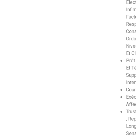
Élec
Infi
Fact
Resp
Cons
Ordo
Nive
Et Cl
Prêt
Et T
Supp
Inte
Cour
Exéc
Affe
Trus
, Re
Long
Sens